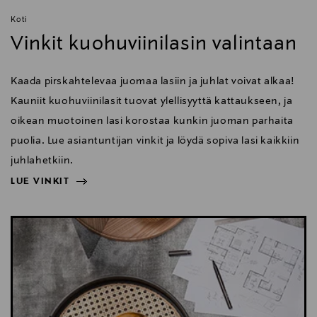
Koti
Vinkit kuohuviinilasin valintaan
Kaada pirskahtelevaa juomaa lasiin ja juhlat voivat alkaa!
Kauniit kuohuviinilasit tuovat ylellisyyttä kattaukseen, ja
oikean muotoinen lasi korostaa kunkin juoman parhaita
puolia. Lue asiantuntijan vinkit ja löydä sopiva lasi kaikkiin
juhlahetkiin.
LUE VINKIT
NÄYTÄ VÄHEMMÄN
LUE VINKIT