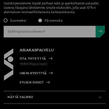
Uutiskirjeestämme löydät parhaat edut ja ajankohtaiset uutuudet.
Uutena tilaajana lähetämme sinulle etukoodin, jolla saat 10 %:n
alennuksen normaalihintaisesta kertaostoksesta.
Suomeksi
På svenska
ASIAKASPALVELU
OTA YHTEYTTÄ
+358 9 1211(pvm/mpm)
USEIN KYSYTTYÄ
ETUJEN EHDOT
NÄYTÄ VALIKKO
TUKI & INFO