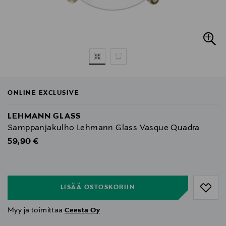
ONLINE EXCLUSIVE
LEHMANN GLASS
Samppanjakulho Lehmann Glass Vasque Quadra
Original Price
59,90 €
null
null
LISÄÄ OSTOSKORIIN
Myy ja toimittaa
Ceesta Oy