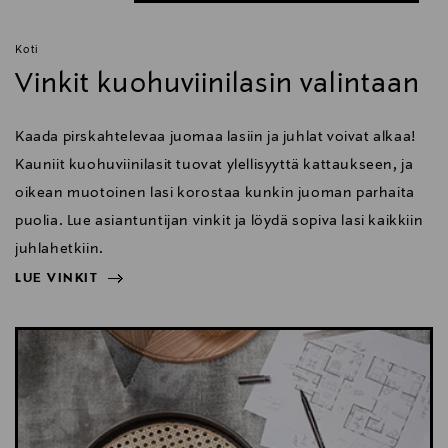
Koti
Vinkit kuohuviinilasin valintaan
Kaada pirskahtelevaa juomaa lasiin ja juhlat voivat alkaa!
Kauniit kuohuviinilasit tuovat ylellisyyttä kattaukseen, ja
oikean muotoinen lasi korostaa kunkin juoman parhaita
puolia. Lue asiantuntijan vinkit ja löydä sopiva lasi kaikkiin
juhlahetkiin.
LUE VINKIT
NÄYTÄ VÄHEMMÄN
LUE VINKIT