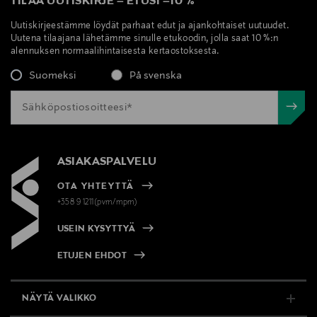
TILAA UUTISKIRJE
–
ETUSI
–
10 %
Uutiskirjeestämme löydät parhaat edut ja ajankohtaiset uutuudet.
Uutena tilaajana lähetämme sinulle etukoodin, jolla saat 10 %:n
alennuksen normaalihintaisesta kertaostoksesta.
Suomeksi
På svenska
ASIAKASPALVELU
OTA YHTEYTTÄ
+358 9 1211(pvm/mpm)
USEIN KYSYTTYÄ
ETUJEN EHDOT
NÄYTÄ VALIKKO