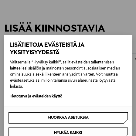
Vinglas Jamesse Prestige Synergie Ultralight 75cl (6 st.)
LISÄÄ KIINNOSTAVIA
Det nya eleganta och ännu lättare munblåsta större
Synergie universalglaset av franska tillverkaren
TUOTTEITA
Lehmann. Ett världsberömt och unikt tulpanformat
LISÄTIETOJA EVÄSTEISTÄ JA
vinglas i serien Jamesse Prestige som är designat av
YKSITYISYYDESTÄ
den franska sommelieren Philippe Jamesse och passar
utmärkt som ett universalvinglas.
Valitsemalla “Hyväksy kaikki”, sallit evästeiden tallentamisen
laitteellesi sisällön ja mainosten personointia, sosiaalisen median
Volym 75cl
ominaisuuksia sekä liikenteen analysointia varten. Voit muuttaa
Höjd 250mm
evästeasetuksiasi milloin tahansa sivun alareunasta löytyvästä
Diameter 115mm
linkistä.
Tietoturva ja evästeiden käyttö
MUOKKAA ASETUKSIA
ALE –30%
ETUKUPONKITUOTE
FERM LIVING
BALMUIR
HYLKÄÄ KAIKKI