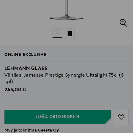
ONLINE EXCLUSIVE
LEHMANN GLASS
Viinilasi Jamesse Prestige Synergie Ultralight 75cl (6
kpl)
Original Price
243,00 €
null
null
LISÄÄ OSTOSKORIIN
Myy ja toimittaa
Ceesta Oy