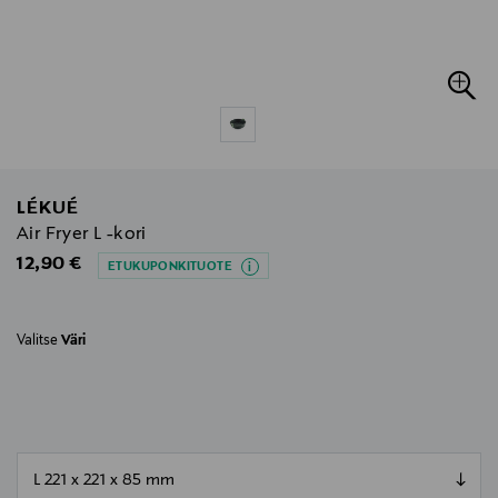
LÉKUÉ
Air Fryer L -kori
Original Price
12,90 €
ETUKUPONKITUOTE
Valitse
Väri
null
null