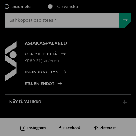
Suomeksi
På svenska
ASIAKASPALVELU
OTA YHTEYTTÄ
+358 9 1211(pvm/mpm)
USEIN KYSYTTYÄ
ETUJEN EHDOT
NÄYTÄ VALIKKO
TUKI & INFO
Instagram
Facebook
Pinterest
AJANKOHTAISTA