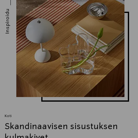
service@lekue.com
Inspiroidu
Avainsanat
Lékué, air fryer, kiertoilmakypsennin, paistokori,
kypsennyskori, ruoanlaitto, keittiö, air fryer
lisätarvikkeet
Koti
Skandinaavisen sisustuksen
kulmakivet