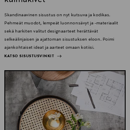
Skandinaavinen sisustus on nyt kutsuva ja kodikas.
Pehmeät muodot, lempeät luonnonsävyt ja -materiaalit
sekä harkiten valitut designaarteet herättävät
selkeälinjaisen ja ajattoman sisustuksen eloon. Poimi
ajankohtaiset ideat ja aarteet omaan kotiisi.
KATSO SISUSTUSVINKIT
NÄYTÄ VÄHEMMÄN
KATSO SISUSTUSVINKIT