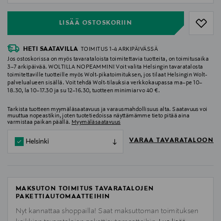
LISÄÄ OSTOSKORIIN
HETI SAATAVILLA
TOIMITUS 1-4 ARKIPÄIVÄSSÄ
Jos ostoskorissa on myös tavarataloista toimitettavia tuotteita, on toimitusaika
3–7 arkipäivää. WOLTILLA NOPEAMMIN! Voit valita Helsingin tavaratalosta
toimitettaville tuotteille myös Wolt-pikatoimituksen, jos tilaat Helsingin Wolt-
palvelualueen sisällä. Voit tehdä Wolt-tilauksia verkkokaupassa ma–pe 10–
18.30, la 10–17.30 ja su 12–16.30, tuotteen minimiarvo 40 €.
Tarkista tuotteen myymäläsaatavuus ja varausmahdollisuus alta. Saatavuus voi
muuttua nopeastikin, joten tuotetiedoissa näyttämämme tieto pitää aina
varmistaa paikan päällä.
Myymäläsaatavuus
VARAA TAVARATALOON
Helsinki
MAKSUTON TOIMITUS TAVARATALOJEN
PAKETTIAUTOMAATTEIHIN
Nyt kannattaa shoppailla! Saat maksuttoman toimituksen