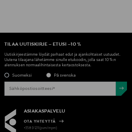
TILAA UUTISKIRJE
–
ETUSI
–
10 %
Uutiskirjeestämme löydät parhaat edut ja ajankohtaiset uutuudet.
Uutena tilaajana lähetämme sinulle etukoodin, jolla saat 10 %:n
alennuksen normaalihintaisesta kertaostoksesta.
Suomeksi
På svenska
ASIAKASPALVELU
OTA YHTEYTTÄ
+358 9 1211(pvm/mpm)