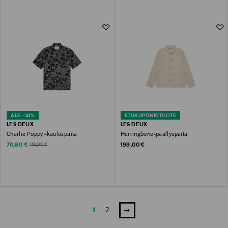
ALE –41%
ETUKUPONKITUOTE
LES DEUX
LES DEUX
Charlie Poppy -kauluspaita
Herringbone-päällyspaita
Discounted Price
Original Price
Original Price
70,80 €
199,00 €
119,90 €
1
2