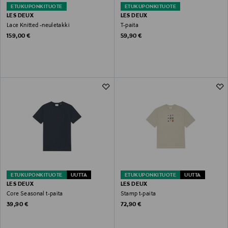
ETUKUPONKITUOTE
ETUKUPONKITUOTE
LES DEUX
LES DEUX
Lace Knitted -neuletakki
T-paita
Original Price
Original Price
159,00 €
59,90 €
ETUKUPONKITUOTE
UUTTA
ETUKUPONKITUOTE
UUTTA
LES DEUX
LES DEUX
Core Seasonal t-paita
Stamp t-paita
Original Price
Original Price
39,90 €
72,90 €