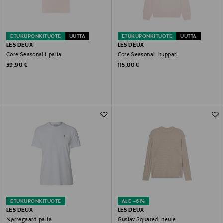
ETUKUPONKITUOTE
UUTTA
ETUKUPONKITUOTE
UUTTA
LES DEUX
LES DEUX
Core Seasonal t-paita
Core Seasonal -huppari
Original Price
Original Price
39,90 €
115,00 €
ETUKUPONKITUOTE
ALE –61%
LES DEUX
LES DEUX
Nørregaard-paita
Gustav Squared -neule