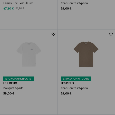
Esmay Shell -neuleliivi
Core Contrast t-paita
Discounted Price
Original Price
Original Price
47,20 €
39,00 €
124,90 €
ETUKUPONKITUOTE
ETUKUPONKITUOTE
LES DEUX
LES DEUX
Bouquet t-paita
Core Contrast t-paita
Original Price
Original Price
59,00 €
39,00 €