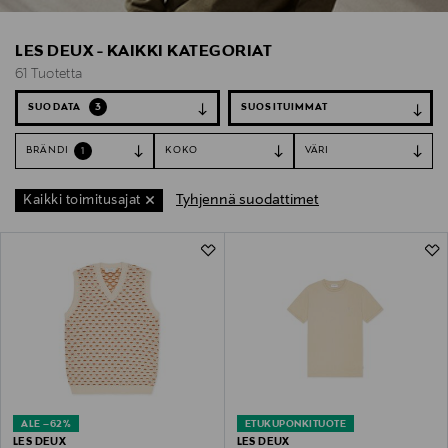
LES DEUX - KAIKKI KATEGORIAT
61 Tuotetta
SUODATA
3
BRÄNDI
KOKO
VÄRI
1
Tyhjennä suodattimet
Kaikki toimitusajat
61 Tuotetta
ALE –62%
ETUKUPONKITUOTE
LES DEUX
LES DEUX