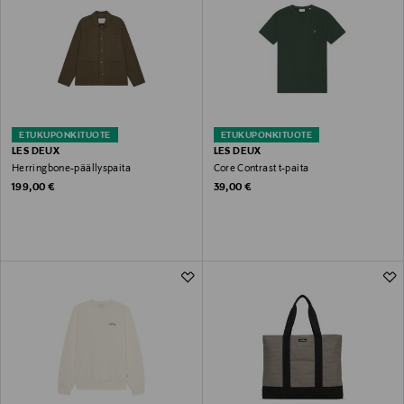
ETUKUPONKITUOTE
ETUKUPONKITUOTE
LES DEUX
LES DEUX
Herringbone-päällyspaita
Core Contrast t-paita
Original Price
Original Price
199,00 €
39,00 €