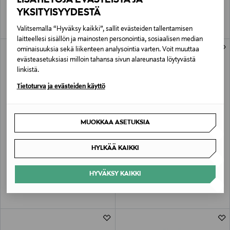
YKSITYISYYDESTÄ
Valitsemalla “Hyväksy kaikki”, sallit evästeiden tallentamisen
laitteellesi sisällön ja mainosten personointia, sosiaalisen median
ominaisuuksia sekä liikenteen analysointia varten. Voit muuttaa
evästeasetuksiasi milloin tahansa sivun alareunasta löytyvästä
linkistä.
Tietoturva ja evästeiden käyttö
MUOKKAA ASETUKSIA
ALE –40%
ALE –61%
LES DEUX
LES DEUX
HYLKÄÄ KAIKKI
Houston Plissé -housut
Kent Stripe -kauluspaita
Discounted Price
Discounted Price
Original Price
Original Price
69,00 €
47,20 €
115,00 €
119,90 €
HYVÄKSY KAIKKI