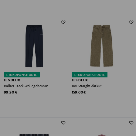
ETUKUPONKITUOTE
ETUKUPONKITUOTE
LES DEUX
LES DEUX
Ballier Track -collegehousut
Roi Straight -farkut
Original Price
Original Price
99,90 €
159,00 €