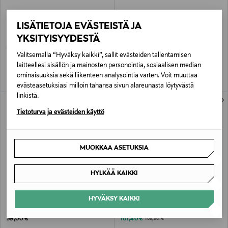
ETUKUPONKITUOTE
ETUKUPONKITUOTE
LISÄTIETOJA EVÄSTEISTÄ JA
LES DEUX
LES DEUX
YKSITYISYYDESTÄ
Signature-vakosamettipaita
Ballier Track -takki
Original Price
Original Price
109,00 €
115,00 €
Valitsemalla “Hyväksy kaikki”, sallit evästeiden tallentamisen
laitteellesi sisällön ja mainosten personointia, sosiaalisen median
ominaisuuksia sekä liikenteen analysointia varten. Voit muuttaa
evästeasetuksiasi milloin tahansa sivun alareunasta löytyvästä
linkistä.
Tietoturva ja evästeiden käyttö
MUOKKAA ASETUKSIA
HYLKÄÄ KAIKKI
ETUKUPONKITUOTE
ALE –40%
LES DEUX
LES DEUX
HYVÄKSY KAIKKI
Core Contrast t-paita
Hamilton-päällyspaita
Original Price
Discounted Price
Original Price
39,00 €
101,40 €
169,90 €