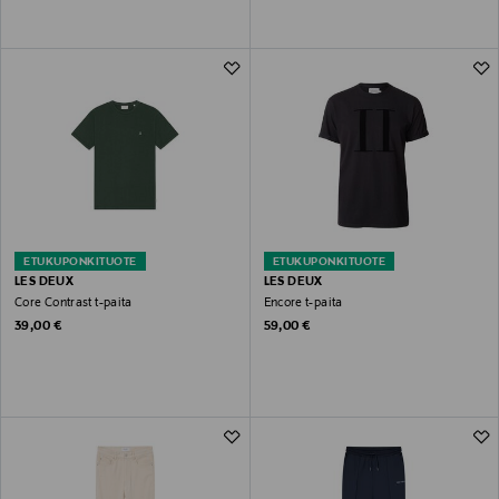
ETUKUPONKITUOTE
ETUKUPONKITUOTE
LES DEUX
LES DEUX
Core Contrast t-paita
Encore t-paita
Original Price
Original Price
39,00 €
59,00 €