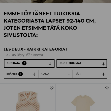
EMME LÖYTÄNEET TULOKSIA
KATEGORIASTA LAPSET 92-140 CM,
JOTEN ETSIMME TÄTÄ KOKO
SIVUSTOLTA:
LES DEUX - KAIKKI KATEGORIAT
Haullasi löytyi 67 tuotetta
SUODATA
2
BRÄNDI
KOKO
VÄRI
1