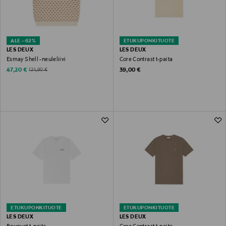
ALE –62%
ETUKUPONKITUOTE
LES DEUX
LES DEUX
Esmay Shell -neuleliivi
Core Contrast t-paita
Discounted Price
Original Price
Original Price
47,20 €
39,00 €
124,90 €
ETUKUPONKITUOTE
ETUKUPONKITUOTE
LES DEUX
LES DEUX