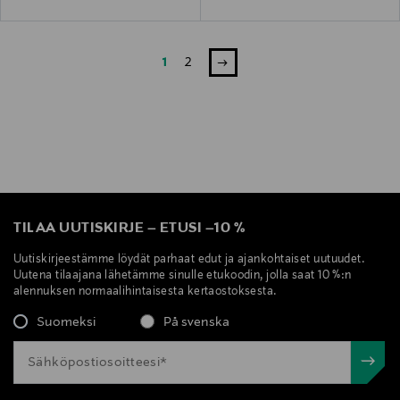
1
2
TILAA UUTISKIRJE
–
ETUSI
–
10 %
Uutiskirjeestämme löydät parhaat edut ja ajankohtaiset uutuudet.
Uutena tilaajana lähetämme sinulle etukoodin, jolla saat 10 %:n
alennuksen normaalihintaisesta kertaostoksesta.
Suomeksi
På svenska