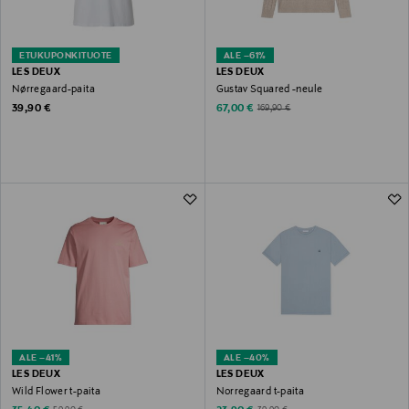
ETUKUPONKITUOTE
ALE –61%
LES DEUX
LES DEUX
Nørregaard-paita
Gustav Squared -neule
Original Price
Discounted Price
Original Price
39,90 €
67,00 €
169,90 €
ALE –41%
ALE –40%
LES DEUX
LES DEUX
Wild Flower t-paita
Norregaard t-paita