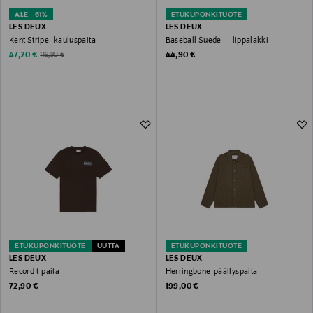
ALE –61%
ETUKUPONKITUOTE
LES DEUX
LES DEUX
Kent Stripe -kauluspaita
Baseball Suede II -lippalakki
Discounted Price
Original Price
Original Price
47,20 €
44,90 €
119,90 €
ETUKUPONKITUOTE
UUTTA
ETUKUPONKITUOTE
LES DEUX
LES DEUX
Record t-paita
Herringbone-päällyspaita
Original Price
Original Price
72,90 €
199,00 €