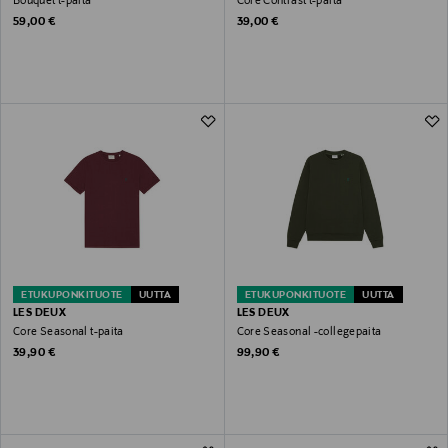
Bouquet t-paita
Core Contrast t-paita
Original Price
Original Price
59,00 €
39,00 €
ETUKUPONKITUOTE
UUTTA
ETUKUPONKITUOTE
UUTTA
LES DEUX
LES DEUX
Core Seasonal t-paita
Core Seasonal -collegepaita
Original Price
Original Price
39,90 €
99,90 €