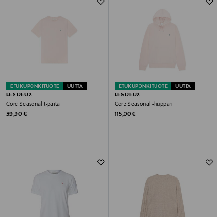
ETUKUPONKITUOTE
UUTTA
ETUKUPONKITUOTE
UUTTA
LES DEUX
LES DEUX
Core Seasonal t-paita
Core Seasonal -huppari
Original Price
Original Price
39,90 €
115,00 €