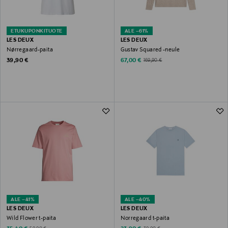
ETUKUPONKITUOTE
ALE –61%
LES DEUX
LES DEUX
Nørregaard-paita
Gustav Squared -neule
Original Price
Discounted Price
Original Price
39,90 €
67,00 €
169,90 €
ALE –41%
ALE –40%
LES DEUX
LES DEUX
Wild Flower t-paita
Norregaard t-paita