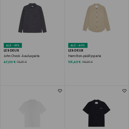
ALE –61%
ALE –40%
LES DEUX
LES DEUX
John Check -kauluspaita
Hamilton-päällyspaita
Discounted Price
Discounted Price
Original Price
Original Price
47,00 €
101,40 €
119,90 €
169,90 €