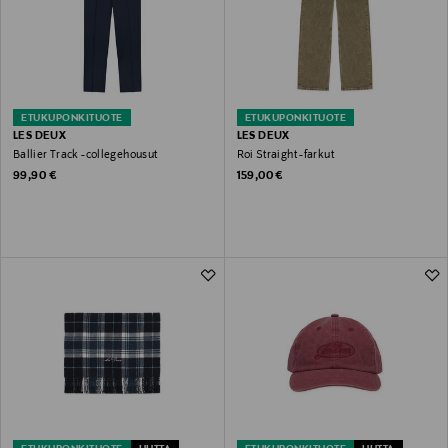
ETUKUPONKITUOTE
ETUKUPONKITUOTE
LES DEUX
LES DEUX
Ballier Track -collegehousut
Roi Straight -farkut
Original Price
Original Price
99,90 €
159,00 €