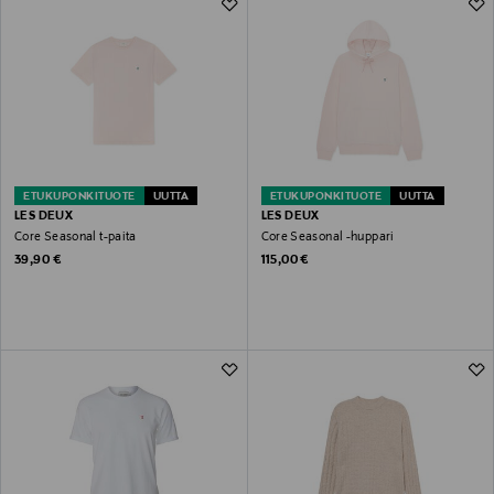
ETUKUPONKITUOTE
UUTTA
ETUKUPONKITUOTE
UUTTA
LES DEUX
LES DEUX
Core Seasonal t-paita
Core Seasonal -huppari
Original Price
Original Price
39,90 €
115,00 €