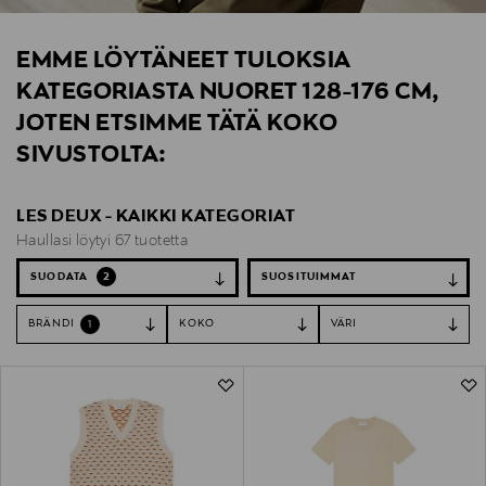
EMME LÖYTÄNEET TULOKSIA
KATEGORIASTA NUORET 128-176 CM,
JOTEN ETSIMME TÄTÄ KOKO
SIVUSTOLTA:
LES DEUX - KAIKKI KATEGORIAT
Haullasi löytyi 67 tuotetta
SUODATA
2
BRÄNDI
KOKO
VÄRI
1