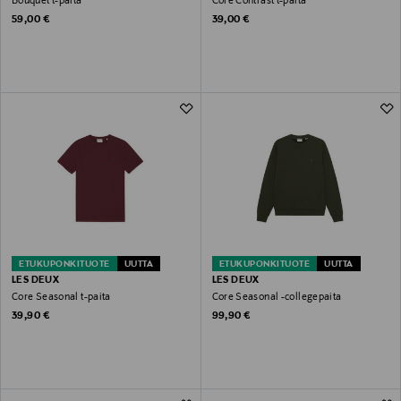
Bouquet t-paita
Core Contrast t-paita
Original Price
Original Price
59,00 €
39,00 €
ETUKUPONKITUOTE
UUTTA
ETUKUPONKITUOTE
UUTTA
LES DEUX
LES DEUX
Core Seasonal t-paita
Core Seasonal -collegepaita
Original Price
Original Price
39,90 €
99,90 €