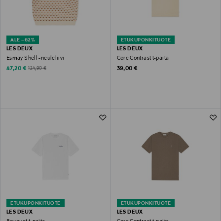
ALE –62%
ETUKUPONKITUOTE
LES DEUX
LES DEUX
Esmay Shell -neuleliivi
Core Contrast t-paita
Discounted Price
Original Price
Original Price
47,20 €
39,00 €
124,90 €
ETUKUPONKITUOTE
ETUKUPONKITUOTE
LES DEUX
LES DEUX