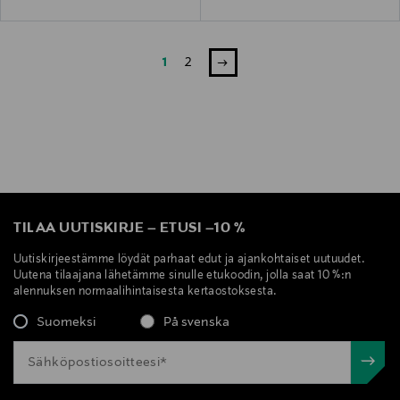
1
2
TILAA UUTISKIRJE
–
ETUSI
–
10 %
Uutiskirjeestämme löydät parhaat edut ja ajankohtaiset uutuudet.
Uutena tilaajana lähetämme sinulle etukoodin, jolla saat 10 %:n
alennuksen normaalihintaisesta kertaostoksesta.
Suomeksi
På svenska