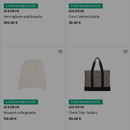
ETUKUPONKITUOTE
ETUKUPONKITUOTE
LES DEUX
LES DEUX
Herringbone-päällyspaita
Core Contrast t-paita
Original Price
Original Price
199,00 €
39,00 €
ETUKUPONKITUOTE
ETUKUPONKITUOTE
LES DEUX
LES DEUX
Bouquet-collegepaita
Check Tote -laukku
Original Price
Original Price
119,00 €
69,00 €