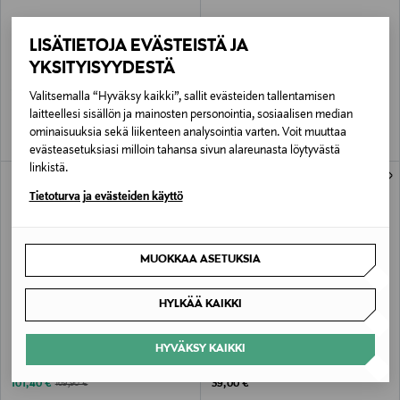
ALE –41%
ETUKUPONKITUOTE
LISÄTIETOJA EVÄSTEISTÄ JA
LES DEUX
LES DEUX
YKSITYISYYDESTÄ
Pikeepaita
Signature-vakosamettipaita
Discounted Price
Original Price
Original Price
41,40 €
109,00 €
69,90 €
Valitsemalla “Hyväksy kaikki”, sallit evästeiden tallentamisen
laitteellesi sisällön ja mainosten personointia, sosiaalisen median
ominaisuuksia sekä liikenteen analysointia varten. Voit muuttaa
evästeasetuksiasi milloin tahansa sivun alareunasta löytyvästä
linkistä.
Tietoturva ja evästeiden käyttö
MUOKKAA ASETUKSIA
HYLKÄÄ KAIKKI
ALE –40%
ETUKUPONKITUOTE
LES DEUX
LES DEUX
HYVÄKSY KAIKKI
Hamilton-päällyspaita
Core Contrast t-paita
Discounted Price
Original Price
Original Price
101,40 €
39,00 €
169,90 €