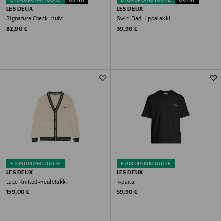
ETUKUPONKITUOTE
UUTTA
ETUKUPONKITUOTE
UUTTA
LES DEUX
LES DEUX
Signature Check -huivi
Swirl Dad -lippalakki
Original Price
Original Price
82,90 €
39,90 €
ETUKUPONKITUOTE
ETUKUPONKITUOTE
LES DEUX
LES DEUX
Lace Knitted -neuletakki
T-paita
Original Price
Original Price
159,00 €
59,90 €