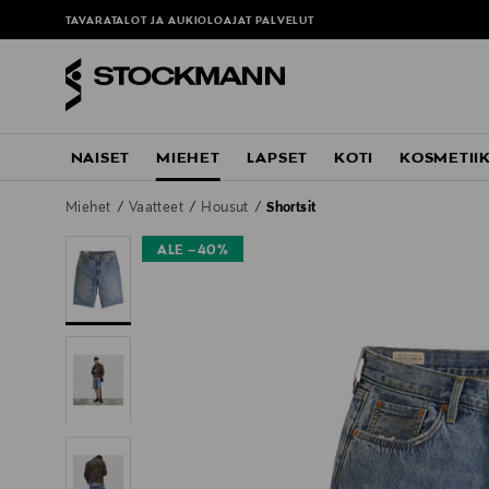
TAVARATALOT JA AUKIOLOAJAT
PALVELUT
NAISET
MIEHET
LAPSET
KOTI
KOSMETII
Miehet
Vaatteet
Housut
Shortsit
ALE –40%