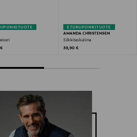
KUPONKITUOTE
ETUKUPONKITUOTE
AMANDA CHRISTENSEN
eiseri
Silkkitaskuliina
 Price
Original Price
 €
39,90 €