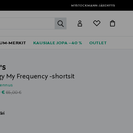
MYSTOCKMANN-JÄSENYYS
label.header.go
UM-MERKIT
KAUSIALE JOPA –40 %
OUTLET
'S
y My Frequency -shortsit
lennus
Original Price
unted Price
0 €
65,00 €
äri