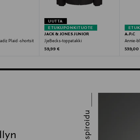
UUTTA
ETUKUPONKITUOTE
ETU
JACK & JONES JUNIOR
A.P.C
adiz Plaid -shortsit
JjeBecks-toppatakki
Annie-bl
Original Price
Original
e
59,99 €
539,00
Inspiroidu
llyn