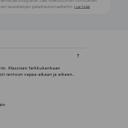
kannattaa shoppailla! Saat maksuttoman toimituksen
kien tavaratalojen pakettiautomaatteihin.
Lue lisää
iviin. Klassisen farkkukankaan
sesti rentoon vapaa-aikaan ja arkeen.
äin