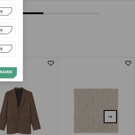
sy
sy
sy
KAIKKI