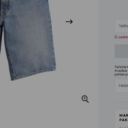
Vali
n
n
Ei saata
Tarkista
muuttua 
paikan p
Helsi
MAK
PAK