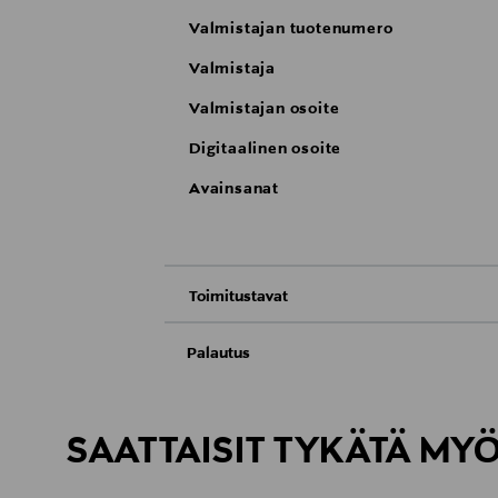
Valmistajan tuotenumero
Valmistaja
Valmistajan osoite
Digitaalinen osoite
Avainsanat
Toimitustavat
Nouto tavaratalosta
Palautus
Meille on hyvin tärkeää, että olet tyytyvä
Toimitus automaattiin tai noutopisteeseen
Palauttaminen on maksutonta eikä sinun ta
SAATTAISIT TYKÄTÄ MY
LUE TARKEMMAT PALAUTUSOHJEET
Kotiinkuljetus