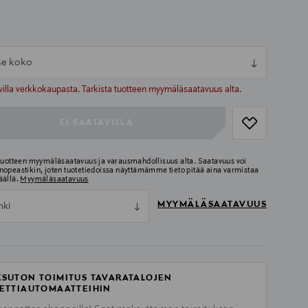
tse koko
ull
ull
villa verkkokaupasta. Tarkista tuotteen myymäläsaatavuus alta.
EI SAATAVILLA
 tuotteen myymäläsaatavuus ja varausmahdollisuus alta. Saatavuus voi
nopeastikin, joten tuotetiedoissa näyttämämme tieto pitää aina varmistaa
äällä.
Myymäläsaatavuus
MYYMÄLÄSAATAVUUS
nki
SUTON TOIMITUS TAVARATALOJEN
ETTIAUTOMAATTEIHIN