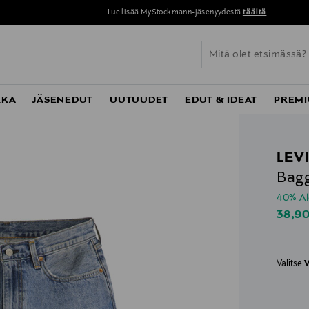
Lue lisää MyStockmann-jäsenyydestä
täältä
KKA
JÄSENEDUT
UUTUUDET
EDUT & IDEAT
PREMI
LEVI
Bagg
40% A
Disco
38,9
Valitse
V