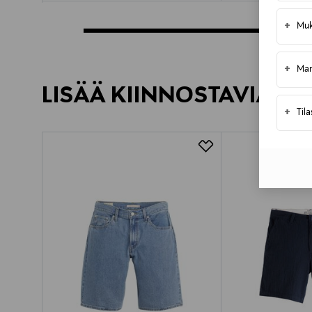
+
Muk
+
Mar
LISÄÄ KIINNOSTAVIA TU
+
Til