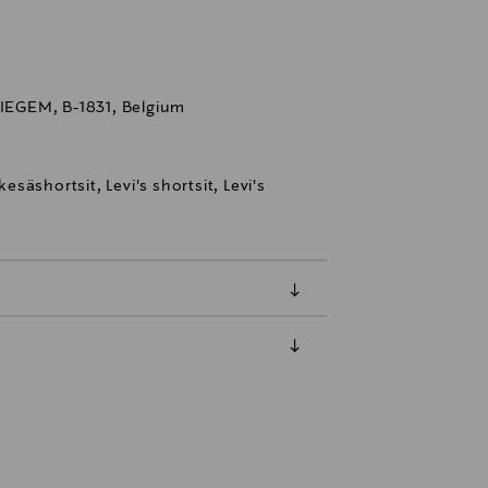
EGEM, B-1831, Belgium
kesäshortsit, Levi's shortsit, Levi's
luessa tuotteen vastaanottamisesta.
tuotteen koosta riippuen