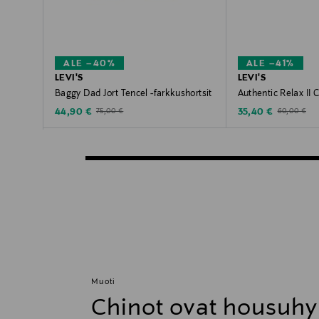
ALE –40%
ALE –41%
LEVI'S
LEVI'S
Baggy Dad Jort Tencel -farkkushortsit
Authentic Relax II C
Discounted Price
Discounted Price
Original Price
Original Pric
44,90 €
35,40 €
75,00 €
60,00 €
Muoti
Chinot ovat housuhy