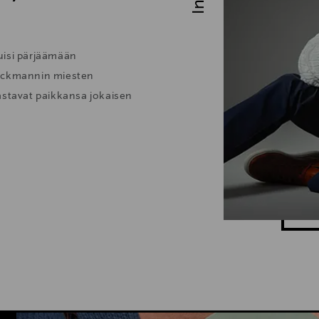
tuisi pärjäämään
tockmannin miesten
astavat paikkansa jokaisen