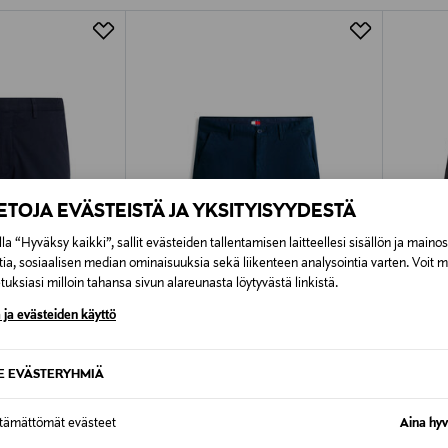
Alk. 6,90 €, kun toimitus on saatavi
IETOJA EVÄSTEISTÄ JA YKSITYISYYDESTÄ
la “Hyväksy kaikki”, sallit evästeiden tallentamisen laitteellesi sisällön ja maino
tia, sosiaalisen median ominaisuuksia sekä liikenteen analysointia varten. Voit 
uksiasi milloin tahansa sivun alareunasta löytyvästä linkistä.
 ja evästeiden käyttö
ALE –41%
ALE 
SE EVÄSTERYHMIÄ
REN
TOMMY JEANS
PS PAU
Scanton-shortsit
Shortsit
ttämättömät evästeet
Aina hyv
Discounted Price
Discoun
e
Original Price
41,40 €
113,40 
69,90 €