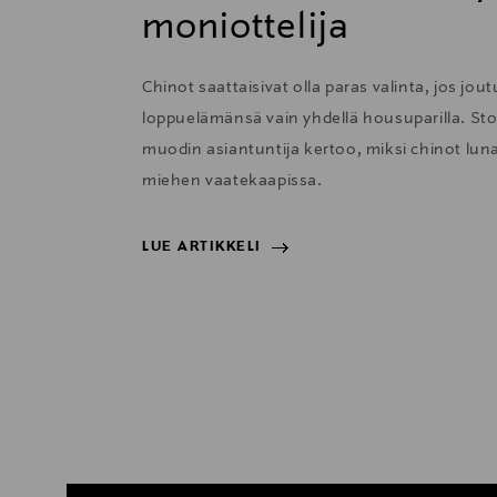
moniottelija
Chinot saattaisivat olla paras valinta, jos jou
loppuelämänsä vain yhdellä housuparilla. S
muodin asiantuntija kertoo, miksi chinot lun
miehen vaatekaapissa.
LUE ARTIKKELI
LUE ARTIKKELI