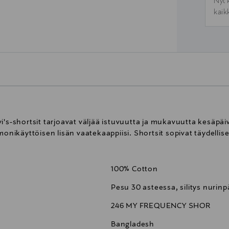
Nyt 
kaik
i's-shortsit tarjoavat väljää istuvuutta ja mukavuutta kesäpä
monikäyttöisen lisän vaatekaappiisi. Shortsit sopivat täydelli
100% Cotton
Pesu 30 asteessa, silitys nurinp
246 MY FREQUENCY SHOR
Bangladesh