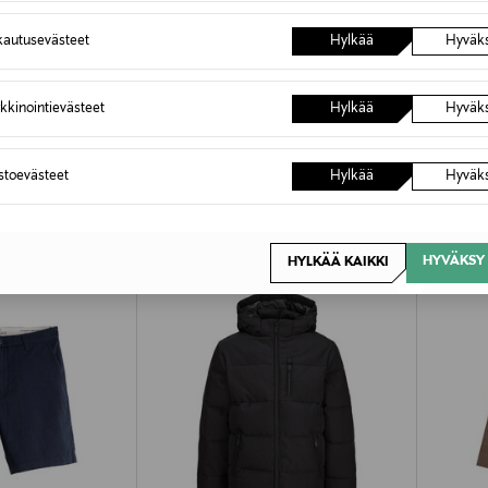
autusevästeet
Hylkää
Hyväk
kkinointievästeet
Hylkää
Hyväk
OTTEITA
astoevästeet
Hylkää
Hyväk
HYVÄKSY 
HYLKÄÄ KAIKKI