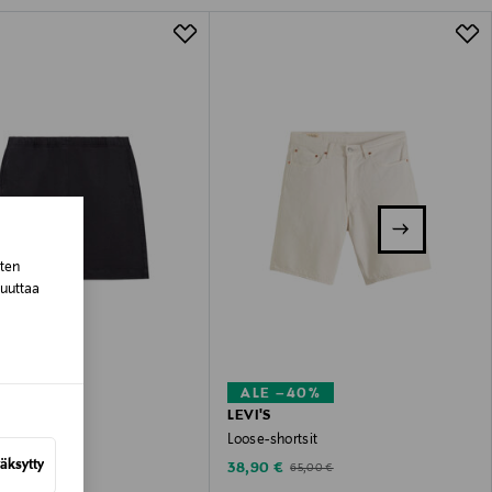
lla valittuun osoitteeseen.
sten
muuttaa
–40%
ALE –40%
L SMITH
LEVI'S
Loose-shortsit
äksytty
ted Price
Discounted Price
Original Price
Original Price
€
38,90 €
189,90 €
65,00 €