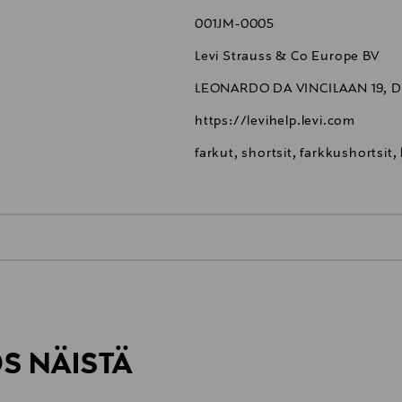
001JM-0005
Levi Strauss & Co Europe BV
LEONARDO DA VINCILAAN 19, DI
https://levihelp.levi.com
farkut, shortsit, farkkushortsit, 
0,00 €
inen tilaukseesi. Voit palauttaa tilaamasi tuotteen 30 vuorokauden ku
0,00 € – 4,90 €
rvitse ilmoittaa palautuksesta etukäteen.
ÖS NÄISTÄ
7,90 €–50,00 € kuljetusyhtiöstä ja 