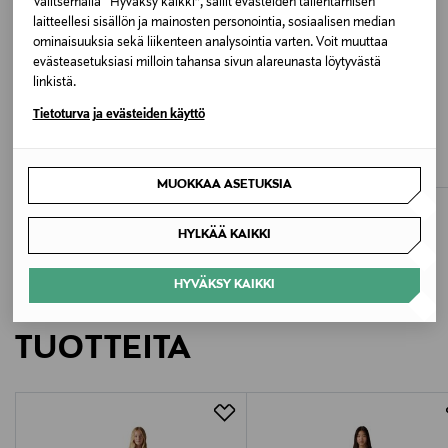
Valitsemalla “Hyväksy kaikki”, sallit evästeiden tallentamisen
0000000246 COOL SURF
laitteellesi sisällön ja mainosten personointia, sosiaalisen median
ominaisuuksia sekä liikenteen analysointia varten. Voit muuttaa
evästeasetuksiasi milloin tahansa sivun alareunasta löytyvästä
Valmistusmaa
linkistä.
Kambodža
ALE –41%
ALE –40%
Tietoturva ja evästeiden käyttö
LEE
LEVI'S
Valmistajan tuotenumero
Stella-farkut
Loose Boot Off Roading -farkut
Discounted Price
Discounted Price
Original Price
Original Price
59,40 €
77,40 €
99,95 €
130,00 €
0039B-0021
MUOKKAA ASETUKSIA
Valmistaja
HYLKÄÄ KAIKKI
Levi Strauss & Co Europe BV
HYVÄKSY KAIKKI
LISÄÄ KIINNOSTAVIA
Valmistajan osoite
TUOTTEITA
LEONARDO DA VINCILAAN 19, DIEGEM, B-1831,
Belgium
Digitaalinen osoite