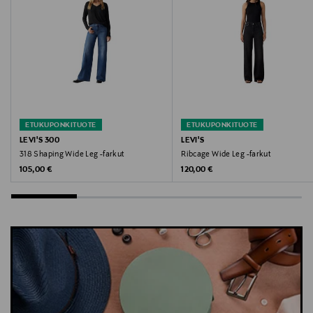
https://levihelp.levi.com
Avainsanat
farkut, leveälahkeiset farkut, korkeavyötäröiset
farkut, Levi's farkut, denimit
ETUKUPONKITUOTE
ETUKUPONKITUOTE
LEVI'S 300
LEVI'S
318 Shaping Wide Leg -farkut
Ribcage Wide Leg -farkut
Original Price
Original Price
105,00 €
120,00 €