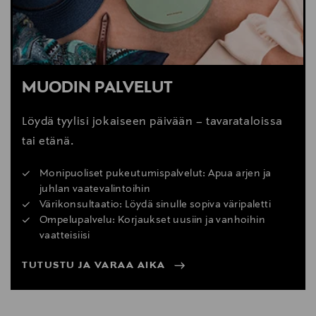
MUODIN PALVELUT
Löydä tyylisi jokaiseen päivään – tavarataloissa
tai etänä.
Monipuoliset pukeutumispalvelut: Apua arjen ja
juhlan vaatevalintoihin
Värikonsultaatio: Löydä sinulle sopiva väripaletti
Ompelupalvelu: Korjaukset uusiin ja vanhoihin
vaatteisiisi
TUTUSTU JA VARAA AIKA