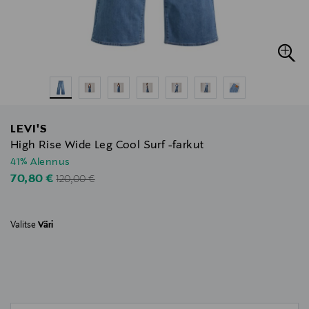
LEVI'S
High Rise Wide Leg Cool Surf -farkut
41% Alennus
Original Price
Discounted Price
70,80 €
120,00 €
Valitse
Väri