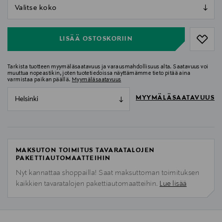
null
null
LISÄÄ OSTOSKORIIN
Tarkista tuotteen myymäläsaatavuus ja varausmahdollisuus alta. Saatavuus voi
muuttua nopeastikin, joten tuotetiedoissa näyttämämme tieto pitää aina
varmistaa paikan päällä.
Myymäläsaatavuus
MYYMÄLÄSAATAVUUS
Helsinki
MAKSUTON TOIMITUS TAVARATALOJEN
PAKETTIAUTOMAATTEIHIN
Nyt kannattaa shoppailla! Saat maksuttoman toimituksen
kaikkien tavaratalojen pakettiautomaatteihin.
Lue lisää