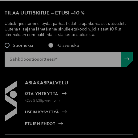
TILAA UUTISKIRJE
–
ETUSI
–
10 %
Uutiskirjeestämme löydät parhaat edut ja ajankohtaiset uutuudet.
Uutena tilaajana lähetämme sinulle etukoodin, jolla saat 10 %:n
alennuksen normaalihintaisesta kertaostoksesta.
Suomeksi
På svenska
ASIAKASPALVELU
OTA YHTEYTTÄ
+358 9 1211(pvm/mpm)
USEIN KYSYTTYÄ
ETUJEN EHDOT