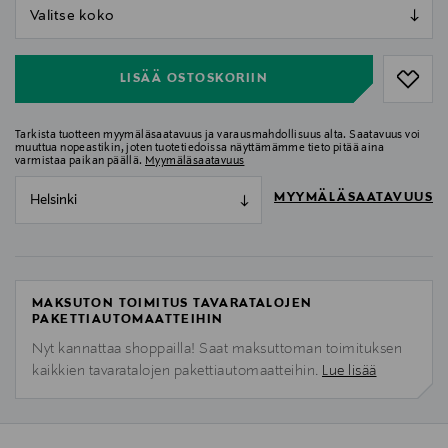
null
null
LISÄÄ OSTOSKORIIN
Tarkista tuotteen myymäläsaatavuus ja varausmahdollisuus alta. Saatavuus voi
muuttua nopeastikin, joten tuotetiedoissa näyttämämme tieto pitää aina
varmistaa paikan päällä.
Myymäläsaatavuus
MYYMÄLÄSAATAVUUS
Helsinki
MAKSUTON TOIMITUS TAVARATALOJEN
PAKETTIAUTOMAATTEIHIN
Nyt kannattaa shoppailla! Saat maksuttoman toimituksen
kaikkien tavaratalojen pakettiautomaatteihin.
Lue lisää