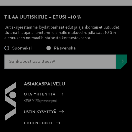
TILAA UUTISKIRJE
–
ETUSI
–
10 %
Uutiskirjeestämme löydät parhaat edut ja ajankohtaiset uutuudet.
Uutena tilaajana lähetämme sinulle etukoodin, jolla saat 10 %:n
alennuksen normaalihintaisesta kertaostoksesta.
Suomeksi
På svenska
ASIAKASPALVELU
OTA YHTEYTTÄ
+358 9 1211(pvm/mpm)
USEIN KYSYTTYÄ
ETUJEN EHDOT