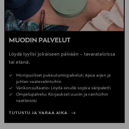
MUODIN PALVELUT
Löydä tyylisi jokaiseen päivään – tavarataloissa
tai etänä.
Monipuoliset pukeutumispalvelut: Apua arjen ja
juhlan vaatevalintoihin
Värikonsultaatio: Löydä sinulle sopiva väripaletti
Ompelupalvelu: Korjaukset uusiin ja vanhoihin
vaatteisiisi
TUTUSTU JA VARAA AIKA