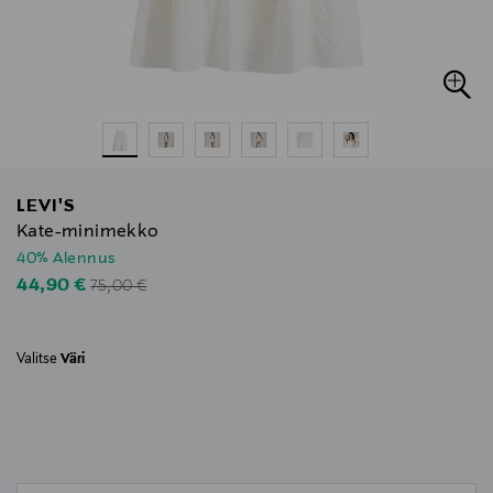
LEVI'S
Kate-minimekko
40% Alennus
Original Price
Discounted Price
44,90 €
75,00 €
Valitse
Väri