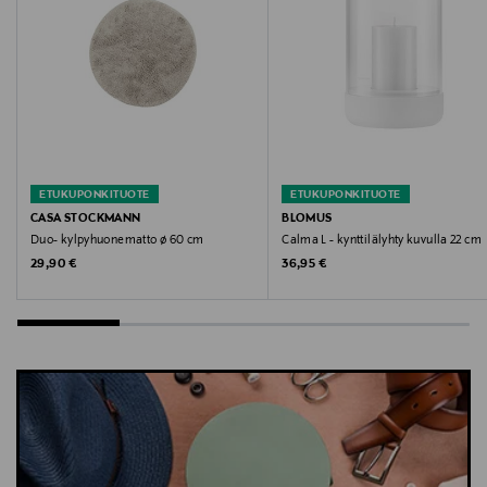
https://levihelp.levi.com
Avainsanat
Levi's, mekko, kesämekko, minimekko, arkimekko,
pitsimekko, puuvillamekko
ETUKUPONKITUOTE
ETUKUPONKITUOTE
CASA STOCKMANN
BLOMUS
Duo- kylpyhuonematto ø 60 cm
Calma L - kynttilälyhty kuvulla 22 cm
Original Price
Original Price
29,90 €
36,95 €