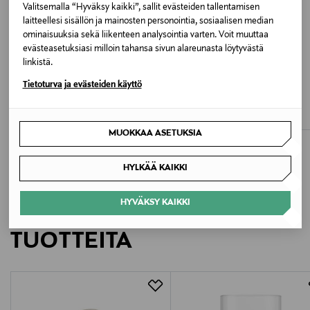
Väri
Valitsemalla “Hyväksy kaikki”, sallit evästeiden tallentamisen
laitteellesi sisällön ja mainosten personointia, sosiaalisen median
0000000243 CLOUD DANCER
ominaisuuksia sekä liikenteen analysointia varten. Voit muuttaa
evästeasetuksiasi milloin tahansa sivun alareunasta löytyvästä
Valmistusmaa
linkistä.
ETUKUPONKITUOTE
ALE –40%
Intia
Tietoturva ja evästeiden käyttö
BIRKENSTOCK
PART TWO
Arizona Narrow -nahkasandaalit
BorgnyPW-toppi
Valmistajan tuotenumero
Original Price
Discounted Price
Original Price
170,00 €
47,90 €
79,95 €
MUOKKAA ASETUKSIA
0061U-0000
HYLKÄÄ KAIKKI
Valmistaja
Levi Strauss & Co Europe BV
HYVÄKSY KAIKKI
LISÄÄ KIINNOSTAVIA
Valmistajan osoite
TUOTTEITA
LEONARDO DA VINCILAAN 19, DIEGEM, B-1831,
Belgium
Digitaalinen osoite