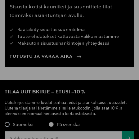
Sisusta kotisi kauniiksi ja suunnittele tilat
toimiviksi asiantuntijan avulla.
Räätälöity sisustussuunnitelma
Tuote-ehdotukset kattavasta valikoimastamme
Maksuton sisustushankintojen yhteydessä
TUTUSTU JA VARAA AIKA
TILAA UUTISKIRJE
–
ETUSI
–
10 %
Uutiskirjeestämme löydät parhaat edut ja ajankohtaiset uutuudet.
Uutena tilaajana lähetämme sinulle etukoodin, jolla saat 10 %:n
alennuksen normaalihintaisesta kertaostoksesta.
Suomeksi
På svenska