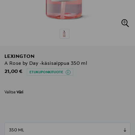
LEXINGTON
A Rose by Day -käsisaippua 350 ml
Original Price
21,00 €
ETUKUPONKITUOTE
Valitse
Väri
null
null