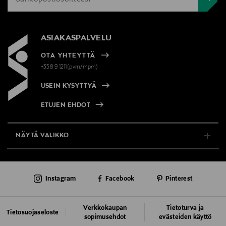
ASIAKASPALVELU
OTA YHTEYTTÄ
+358 9 1211(pvm/mpm)
USEIN KYSYTTYÄ
ETUJEN EHDOT
NÄYTÄ VALIKKO
TUKI & INFO
Instagram
Facebook
Pinterest
AJANKOHTAISTA
PALVELUT
Verkkokaupan
Tietoturva ja
Tietosuojaseloste
sopimusehdot
evästeiden käyttö