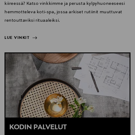
kiireessä? Katso vinkkimme ja perusta kylpyhuoneeseesi
hemmotteleva koti-spa, jossa arkiset rutiinit muuttuvat
rentouttaviksi rituaaleiksi.
LUE VINKIT
NÄYTÄ VÄHEMMÄN
LUE VINKIT
KODIN PALVELUT