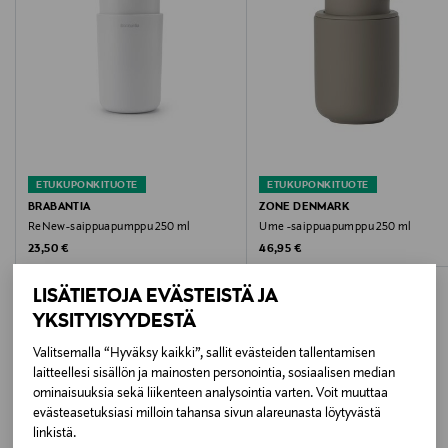
natriumkookosamfoasetaatti, glyseriini,
ammoniumlauryylisulfaatti, kokamidopropyylibetaiini,
fenoksietanoli, sitruunahappo, hajuste,
natriumkookosamfoasetaatti, glyseriini,
etyyliheksyyliglyseriini, sitronellaöljy,
fenoksietanoli, sitruunahappo, hajuste,
heksyylisinnamaali.
etyyliheksyyliglyseriini, sitronellaöljy,
heksyylisinnamaali
Väri
ETUKUPONKITUOTE
ETUKUPONKITUOTE
4270 LT. ROSE
BRABANTIA
ZONE DENMARK
ReNew-saippuapumppu 250 ml
Ume -saippuapumppu 250 ml
Koko
Original Price
Original Price
23,50 €
46,95 €
350 ML
LISÄTIETOJA EVÄSTEISTÄ JA
YKSITYISYYDESTÄ
Valmistusmaa
Ruotsi
Valitsemalla “Hyväksy kaikki”, sallit evästeiden tallentamisen
laitteellesi sisällön ja mainosten personointia, sosiaalisen median
LISÄÄ KIINNOSTAVIA
ominaisuuksia sekä liikenteen analysointia varten. Voit muuttaa
Valmistajan tuotenumero
evästeasetuksiasi milloin tahansa sivun alareunasta löytyvästä
TUOTTEITA
linkistä.
41930032