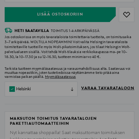
LISÄÄ OSTOSKORIIN
HETI SAATAVILLA
TOIMITUS 1-4 ARKIPÄIVÄSSÄ
Jos ostoskorissa on myös tavarataloista toimitettavia tuotteita, on toimitusaika
3–7 arkipäivää. WOLTILLA NOPEAMMIN! Voit valita Helsingin tavaratalosta
toimitettaville tuotteille myös Wolt-pikatoimituksen, jos tilaat Helsingin Wolt-
palvelualueen sisällä. Voit tehdä Wolt-tilauksia verkkokaupassa ma–pe 10–
18.30, la 10–17.30 ja su 12–16.30, tuotteen minimiarvo 40 €.
Tarkista tuotteen myymäläsaatavuus ja varausmahdollisuus alta. Saatavuus voi
muuttua nopeastikin, joten tuotetiedoissa näyttämämme tieto pitää aina
varmistaa paikan päällä.
Myymäläsaatavuus
VARAA TAVARATALOON
Helsinki
MAKSUTON TOIMITUS TAVARATALOJEN
PAKETTIAUTOMAATTEIHIN
Nyt kannattaa shoppailla! Saat maksuttoman toimituksen