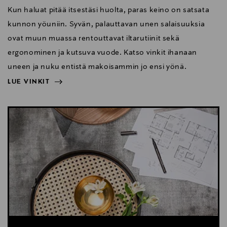
Kun haluat pitää itsestäsi huolta, paras keino on satsata
kunnon yöuniin. Syvän, palauttavan unen salaisuuksia
ovat muun muassa rentouttavat iltarutiinit sekä
ergonominen ja kutsuva vuode. Katso vinkit ihanaan
uneen ja nuku entistä makoisammin jo ensi yönä.
LUE VINKIT
NÄYTÄ VÄHEMMÄN
LUE VINKIT