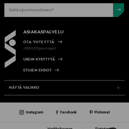
ASIAKASPALVELU
OTA YHTEYTTÄ
+358 9 1211(pvm/mpm)
USEIN KYSYTTYÄ
ETUJEN EHDOT
NÄYTÄ VALIKKO
TUKI & INFO
Instagram
Facebook
Pinterest
AJANKOHTAISTA
PALVELUT