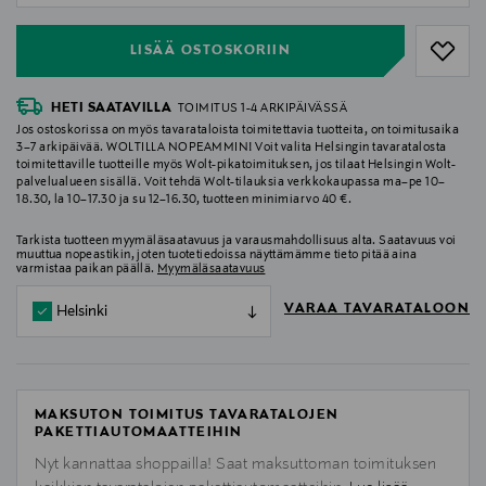
LISÄÄ OSTOSKORIIN
HETI SAATAVILLA
TOIMITUS 1-4 ARKIPÄIVÄSSÄ
Jos ostoskorissa on myös tavarataloista toimitettavia tuotteita, on toimitusaika
3–7 arkipäivää. WOLTILLA NOPEAMMIN! Voit valita Helsingin tavaratalosta
toimitettaville tuotteille myös Wolt-pikatoimituksen, jos tilaat Helsingin Wolt-
palvelualueen sisällä. Voit tehdä Wolt-tilauksia verkkokaupassa ma–pe 10–
18.30, la 10–17.30 ja su 12–16.30, tuotteen minimiarvo 40 €.
Tarkista tuotteen myymäläsaatavuus ja varausmahdollisuus alta. Saatavuus voi
muuttua nopeastikin, joten tuotetiedoissa näyttämämme tieto pitää aina
varmistaa paikan päällä.
Myymäläsaatavuus
VARAA TAVARATALOON
Helsinki
MAKSUTON TOIMITUS TAVARATALOJEN
PAKETTIAUTOMAATTEIHIN
Nyt kannattaa shoppailla! Saat maksuttoman toimituksen