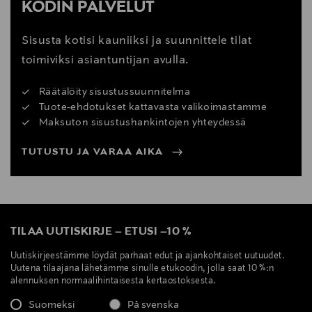
KODIN PALVELUT
Sisusta kotisi kauniiksi ja suunnittele tilat
toimiviksi asiantuntijan avulla.
Räätälöity sisustussuunnitelma
Tuote-ehdotukset kattavasta valikoimastamme
Maksuton sisustushankintojen yhteydessä
TUTUSTU JA VARAA AIKA
TILAA UUTISKIRJE
–
ETUSI
–
10 %
Uutiskirjeestämme löydät parhaat edut ja ajankohtaiset uutuudet.
Uutena tilaajana lähetämme sinulle etukoodin, jolla saat 10 %:n
alennuksen normaalihintaisesta kertaostoksesta.
Suomeksi
På svenska