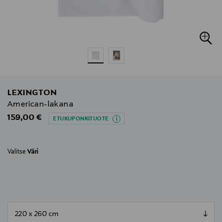
LEXINGTON
American-lakana
Original Price
159,00 €
ETUKUPONKITUOTE
Valitse
Väri
null
null