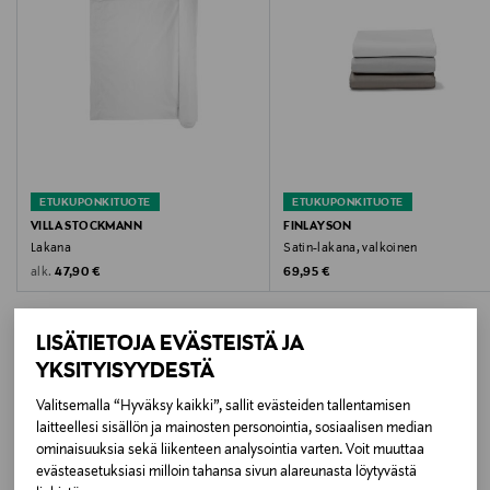
VALKOINEN
Koko
220 x 260 cm
Valmistusmaa
ETUKUPONKITUOTE
ETUKUPONKITUOTE
Portugali
VILLA STOCKMANN
FINLAYSON
Lakana
Satin-lakana, valkoinen
Valmistaja
Original Price
Original Price
alk.
47,90 €
69,95 €
Lexington Company
LISÄTIETOJA EVÄSTEISTÄ JA
Valmistajan osoite
YKSITYISYYDESTÄ
Lexington Company, St Eriksgatan 46 A, S-112 34
Valitsemalla “Hyväksy kaikki”, sallit evästeiden tallentamisen
Stockholm, Sweden
LISÄÄ KIINNOSTAVIA
laitteellesi sisällön ja mainosten personointia, sosiaalisen median
ominaisuuksia sekä liikenteen analysointia varten. Voit muuttaa
TUOTTEITA
Digitaalinen osoite
evästeasetuksiasi milloin tahansa sivun alareunasta löytyvästä