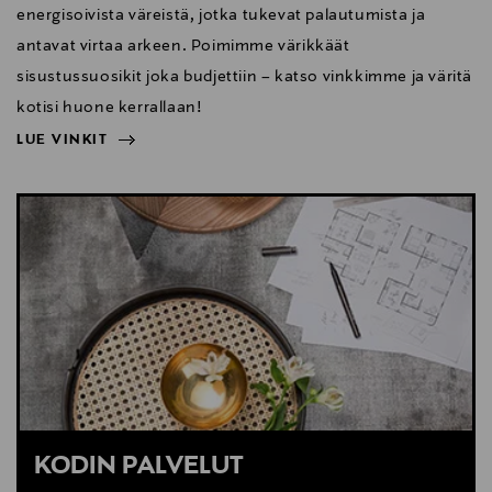
energisoivista väreistä, jotka tukevat palautumista ja
antavat virtaa arkeen. Poimimme värikkäät
sisustussuosikit joka budjettiin – katso vinkkimme ja väritä
kotisi huone kerrallaan!
LUE VINKIT
NÄYTÄ VÄHEMMÄN
LUE VINKIT
KODIN PALVELUT