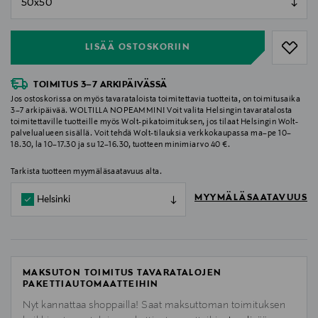
null
LISÄÄ OSTOSKORIIN
TOIMITUS 3–7 ARKIPÄIVÄSSÄ
Jos ostoskorissa on myös tavarataloista toimitettavia tuotteita, on toimitusaika
3–7 arkipäivää. WOLTILLA NOPEAMMIN! Voit valita Helsingin tavaratalosta
toimitettaville tuotteille myös Wolt-pikatoimituksen, jos tilaat Helsingin Wolt-
palvelualueen sisällä. Voit tehdä Wolt-tilauksia verkkokaupassa ma–pe 10–
18.30, la 10–17.30 ja su 12–16.30, tuotteen minimiarvo 40 €.
Tarkista tuotteen myymäläsaatavuus alta.
MYYMÄLÄSAATAVUUS
Helsinki
MAKSUTON TOIMITUS TAVARATALOJEN
PAKETTIAUTOMAATTEIHIN
Nyt kannattaa shoppailla! Saat maksuttoman toimituksen