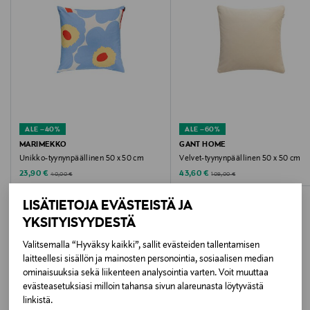
Hoito-ohjeet
Konepesu hoito-ohjeen mukaisesti.
Väri
WHITE/GREEN/WHITE
ALE –40%
ALE –60%
Koko
MARIMEKKO
GANT HOME
Unikko-tyynynpäällinen 50 x 50 cm
Velvet-tyynynpäällinen 50 x 50 cm
50x50
Discounted Price
Discounted Price
Original Price
Original Price
23,90 €
43,60 €
40,00 €
109,00 €
Valmistusmaa
LISÄTIETOJA EVÄSTEISTÄ JA
Intia
YKSITYISYYDESTÄ
Valitsemalla “Hyväksy kaikki”, sallit evästeiden tallentamisen
Valmistajan tuotenumero
laitteellesi sisällön ja mainosten personointia, sosiaalisen median
LISÄÄ KIINNOSTAVIA
ominaisuuksia sekä liikenteen analysointia varten. Voit muuttaa
12614112
evästeasetuksiasi milloin tahansa sivun alareunasta löytyvästä
TUOTTEITA
linkistä.