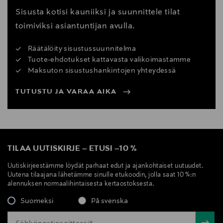
Sisusta kotisi kauniiksi ja suunnittele tilat
toimiviksi asiantuntijan avulla.
Räätälöity sisustussuunnitelma
Tuote-ehdotukset kattavasta valikoimastamme
Maksuton sisustushankintojen yhteydessä
TUTUSTU JA VARAA AIKA
TILAA UUTISKIRJE
–
ETUSI
–
10 %
Uutiskirjeestämme löydät parhaat edut ja ajankohtaiset uutuudet.
Uutena tilaajana lähetämme sinulle etukoodin, jolla saat 10 %:n
alennuksen normaalihintaisesta kertaostoksesta.
Suomeksi
På svenska