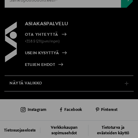
ASIAKASPALVELU
OTA YHTEYTTÄ
+358 9 1211(pvm/mpm)
USEIN KYSYTTYÄ
ETUJEN EHDOT
NÄYTÄ VALIKKO
TUKI & INFO
Instagram
Facebook
Pinterest
AJANKOHTAISTA
PALVELUT
Verkkokaupan
Tietoturva ja
Tietosuojaseloste
sopimusehdot
evästeiden käyttö