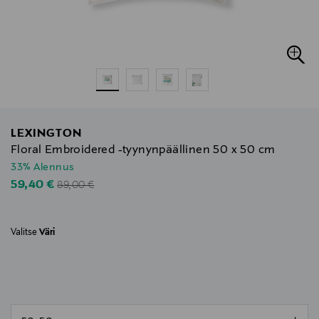
LEXINGTON
Floral Embroidered -tyynynpäällinen 50 x 50 cm
33% Alennus
Original Price
Discounted Price
59,40 €
89,00 €
Valitse
Väri
null