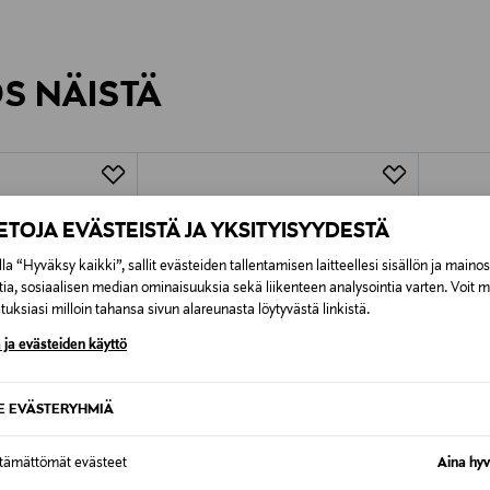
inen tilaukseesi. Voit palauttaa tilaamasi tuotteen 30 vuorokauden ku
0,00 € – 4,90 €
rvitse ilmoittaa palautuksesta etukäteen.
ÖS NÄISTÄ
7,90 €–50,00 € kuljetusyhtiöstä ja 
Alk. 6,90 €, kun toimitus on saatavi
IETOJA EVÄSTEISTÄ JA YKSITYISYYDESTÄ
la “Hyväksy kaikki”, sallit evästeiden tallentamisen laitteellesi sisällön ja maino
tia, sosiaalisen median ominaisuuksia sekä liikenteen analysointia varten. Voit 
uksiasi milloin tahansa sivun alareunasta löytyvästä linkistä.
 ja evästeiden käyttö
SE EVÄSTERYHMIÄ
ttämättömät evästeet
Aina hyv