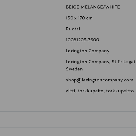
BEIGE MELANGE/WHITE
130 x 170 cm
Ruotsi
10081203-7600
Lexington Company
Lexington Company, St Eriksgat
Sweden
shop@lexingtoncompany.com
viltti, torkkupeite, torkkupeitto
0,00 €