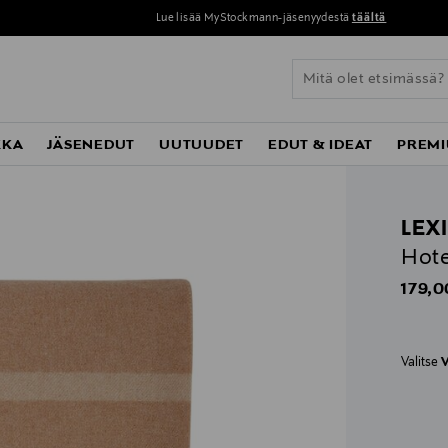
Lue lisää MyStockmann-jäsenyydestä
täältä
KKA
JÄSENEDUT
UUTUUDET
EDUT & IDEAT
PREMI
LEX
Hote
Origin
179,0
Valitse
V