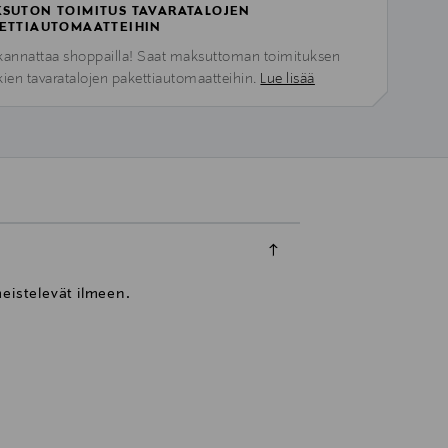
SUTON TOIMITUS TAVARATALOJEN
ETTIAUTOMAATTEIHIN
kannattaa shoppailla! Saat maksuttoman toimituksen
kien tavaratalojen pakettiautomaatteihin.
Lue lisää
eistelevät ilmeen.