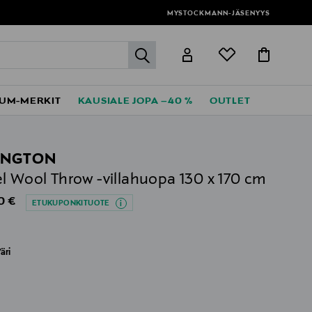
MYSTOCKMANN-JÄSENYYS
label.header.go
UM-MERKIT
KAUSIALE JOPA –40 %
OUTLET
INGTON
l Wool Throw -villahuopa 130 x 170 cm
al Price
0 €
ETUKUPONKITUOTE
äri