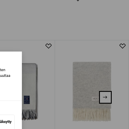
luessa tuotteen vastaanottamisesta.
tuotteen koosta riippuen
lla valittuun osoitteeseen.
sten
muuttaa
äksytty