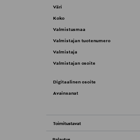
Väri
Koko
Valmistusmaa
Valmistajan tuotenumero
Valmistaja
Valmistajan osoite
Digitaalinen osoite
Avainsanat
Toimitustavat
Nouto tavaratalosta
Palautus