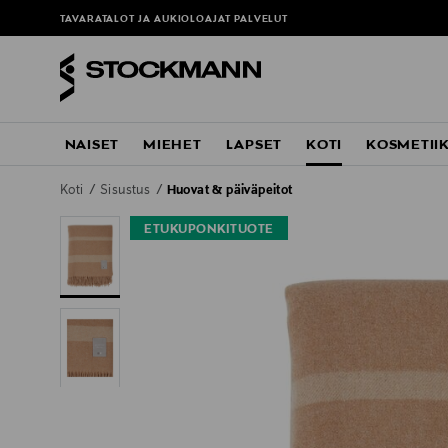
TAVARATALOT JA AUKIOLOAJAT
PALVELUT
NAISET
MIEHET
LAPSET
KOTI
KOSMETII
Koti
Sisustus
Huovat & päiväpeitot
ETUKUPONKITUOTE