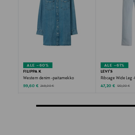
ALE –60%
ALE –61%
FILIPPA K
LEVI'S
Western denim -paitamekko
Ribcage Wide Leg -
Discounted Price
Discounted Price
Original Price
Original Pric
99,60 €
47,20 €
249,00 €
120,00 €