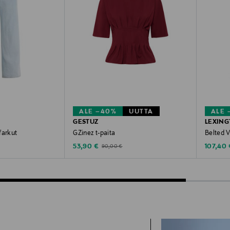
ALE –40%
UUTTA
ALE 
GESTUZ
LEXIN
farkut
GZinez t-paita
Belted 
Discounted Price
Discoun
e
Original Price
53,90 €
107,40 
90,00 €