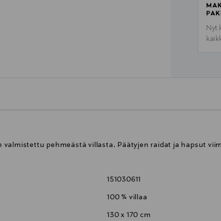
MAK
PAK
Nyt 
kaik
almistettu pehmeästä villasta. Päätyjen raidat ja hapsut viim
151030611
100 % villaa
130 x 170 cm