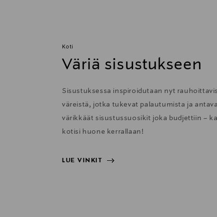
Koti
Väriä sisustukseen
Sisustuksessa inspiroidutaan nyt rauhoittavis
väreistä, jotka tukevat palautumista ja anta
värikkäät sisustussuosikit joka budjettiin – k
kotisi huone kerrallaan!
LUE VINKIT