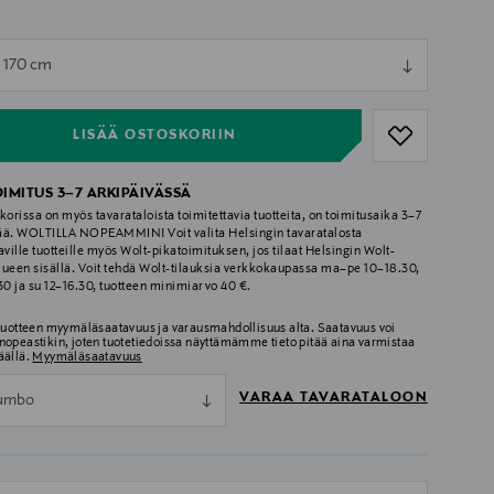
ull
x 170 cm
ull
LISÄÄ OSTOSKORIIN
OIMITUS 3–7 ARKIPÄIVÄSSÄ
korissa on myös tavarataloista toimitettavia tuotteita, on toimitusaika 3–7
ää. WOLTILLA NOPEAMMIN! Voit valita Helsingin tavaratalosta
aville tuotteille myös Wolt-pikatoimituksen, jos tilaat Helsingin Wolt-
lueen sisällä. Voit tehdä Wolt-tilauksia verkkokaupassa ma–pe 10–18.30,
.30 ja su 12–16.30, tuotteen minimiarvo 40 €.
 tuotteen myymäläsaatavuus ja varausmahdollisuus alta. Saatavuus voi
nopeastikin, joten tuotetiedoissa näyttämämme tieto pitää aina varmistaa
äällä.
Myymäläsaatavuus
VARAA TAVARATALOON
umbo