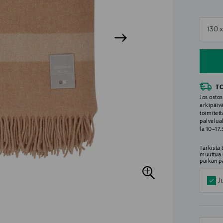
n
130 
n
T
Jos ostos
arkipäiv
toimitett
palvelua
la 10–17
Tarkista
muuttua 
paikan p
J