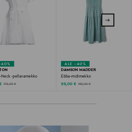
–40%
ALE –40%
GTON
DAMSON MADDER
V-Neck -pellavamekko
Ebba-midimekko
ted Price
Discounted Price
Original Price
Original Price
€
99,00 €
179,00 €
165,00 €