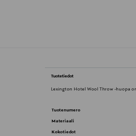
Tuotetiedot
Lexington Hotel Wool Throw -huopa on v
Tuotenumero
Materiaali
Kokotiedot