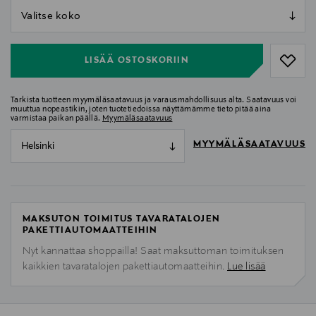
null
null
LISÄÄ OSTOSKORIIN
Tarkista tuotteen myymäläsaatavuus ja varausmahdollisuus alta. Saatavuus voi
muuttua nopeastikin, joten tuotetiedoissa näyttämämme tieto pitää aina
varmistaa paikan päällä.
Myymäläsaatavuus
MYYMÄLÄSAATAVUUS
Helsinki
MAKSUTON TOIMITUS TAVARATALOJEN
PAKETTIAUTOMAATTEIHIN
Nyt kannattaa shoppailla! Saat maksuttoman toimituksen
kaikkien tavaratalojen pakettiautomaatteihin.
Lue lisää