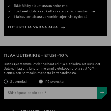
Räätälöity sisustussuunnitelma
Tuote-ehdotukset kattavasta valikoimastamme
Maksuton sisustushankintojen yhteydessä
TUTUSTU JA VARAA AIKA
TILAA UUTISKIRJE
–
ETUSI
–
10 %
Uutiskirjeestämme löydät parhaat edut ja ajankohtaiset uutuudet.
Uutena tilaajana lähetämme sinulle etukoodin, jolla saat 10 %:n
alennuksen normaalihintaisesta kertaostoksesta.
Suomeksi
På svenska