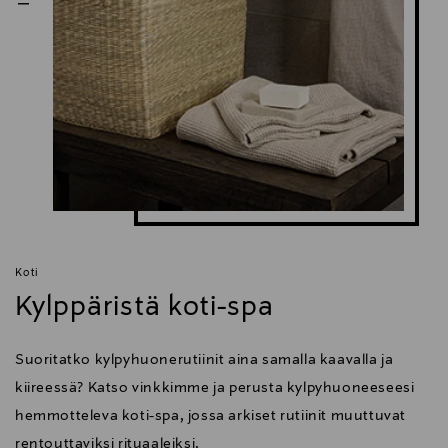
Koti
Kylppäristä koti-spa
Suoritatko kylpyhuonerutiinit aina samalla kaavalla ja
kiireessä? Katso vinkkimme ja perusta kylpyhuoneeseesi
hemmotteleva koti-spa, jossa arkiset rutiinit muuttuvat
rentouttaviksi rituaaleiksi.