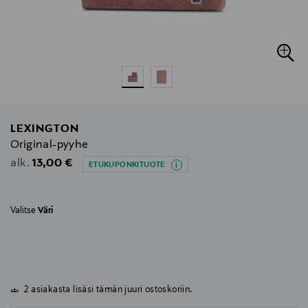
LEXINGTON
Original-pyyhe
Original Price
13,00 €
alk.
ETUKUPONKITUOTE
Valitse
Väri
2 asiakasta lisäsi tämän juuri ostoskoriin.