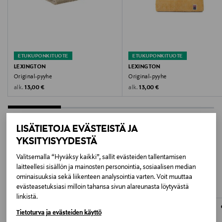
Valmistajan tuotenumero
10002059-5057
Valmistaja
ETUKUPONKITUOTE
ETUKUPONKITUOTE
Lexington Company
LEXINGTON
LEXINGTON
Original-pyyhe
Original-pyyhe
Valmistajan osoite
Original Price
Original Price
alk.
alk.
13,00 €
13,00 €
Lexington Company, St Eriksgatan 46 A, S-112 34
Stockholm, Sweden
LISÄTIETOJA EVÄSTEISTÄ JA
Digitaalinen osoite
YKSITYISYYDESTÄ
shop@lexingtoncompany.com
LISÄÄ KIINNOSTAVIA
Valitsemalla “Hyväksy kaikki”, sallit evästeiden tallentamisen
laitteellesi sisällön ja mainosten personointia, sosiaalisen median
TUOTTEITA
ominaisuuksia sekä liikenteen analysointia varten. Voit muuttaa
evästeasetuksiasi milloin tahansa sivun alareunasta löytyvästä
linkistä.
Tietoturva ja evästeiden käyttö