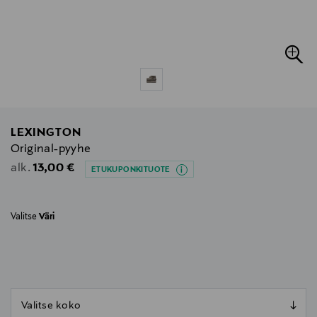
LEXINGTON
Original-pyyhe
Original Price
13,00 €
alk.
ETUKUPONKITUOTE
Valitse
Väri
null
null