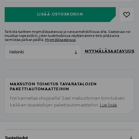
LISÄÄ OSTOSKORIIN
Tarkista tuotteen myymäläsaatavuus ja varausmahdollisuus alta. Saatavuus voi
muuttua nopeastikin, joten tuotetiedoissa näyttämämme tieto pitää aina
varmistaa paikan päällä.
Myymäläsaatavuus
MYYMÄLÄSAATAVUUS
Helsinki
MAKSUTON TOIMITUS TAVARATALOJEN
PAKETTIAUTOMAATTEIHIN
Nyt kannattaa shoppailla! Saat maksuttoman toimituksen
kaikkien tavaratalojen pakettiautomaatteihin.
Lue lisää
Tuotetiedot