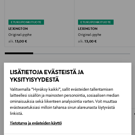
Valmistusmaa
Portugali
ETUKUPONKITUOTE
ETUKUPONKITUOTE
Valmistajan tuotenumero
LEXINGTON
LEXINGTON
Original-pyyhe
Original-pyyhe
10002070-7811
Original Price
Original Price
alk.
alk.
13,00 €
13,00 €
Valmistaja
Lexington Company
LISÄTIETOJA EVÄSTEISTÄ JA
Valmistajan osoite
YKSITYISYYDESTÄ
LISÄÄ KIINNOSTAVIA
Lexington Company, St Eriksgatan 46 A, S-112 34
Valitsemalla “Hyväksy kaikki”, sallit evästeiden tallentamisen
TUOTTEITA
Stockholm, Sweden
laitteellesi sisällön ja mainosten personointia, sosiaalisen median
ominaisuuksia sekä liikenteen analysointia varten. Voit muuttaa
evästeasetuksiasi milloin tahansa sivun alareunasta löytyvästä
Digitaalinen osoite
linkistä.
shop@lexingtoncompany.com
Tietoturva ja evästeiden käyttö
Avainsanat