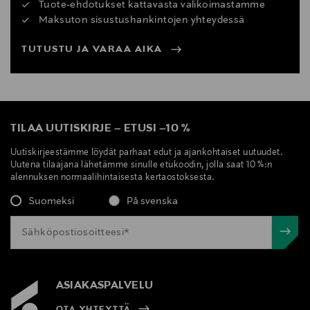
Tuote-ehdotukset kattavasta valikoimastamme
Maksuton sisustushankintojen yhteydessä
TUTUSTU JA VARAA AIKA
TILAA UUTISKIRJE
–
ETUSI
–
10 %
Uutiskirjeestämme löydät parhaat edut ja ajankohtaiset uutuudet.
Uutena tilaajana lähetämme sinulle etukoodin, jolla saat 10 %:n
alennuksen normaalihintaisesta kertaostoksesta.
Suomeksi
På svenska
ASIAKASPALVELU
OTA YHTEYTTÄ