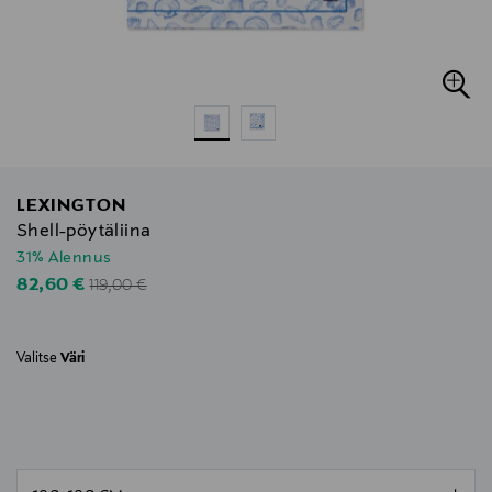
LEXINGTON
Shell-pöytäliina
31% Alennus
Original Price
Discounted Price
82,60 €
119,00 €
Valitse
Väri
null