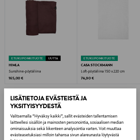
Hoito-ohjeet
Konepesu
Väri
1600 WHITE/BLUE
ETUKUPONKITUOTE
UUTTA
ETUKUPONKITUOTE
Koko
HIMLA
CASA STOCKMANN
Sunshine-pöytäliina
Loft-pöytäliina 150 x 220 cm
180x180 CM
Original Price
Original Price
165,00 €
74,90 €
Valmistusmaa
LISÄTIETOJA EVÄSTEISTÄ JA
Intia
YKSITYISYYDESTÄ
Valmistajan tuotenumero
Valitsemalla “Hyväksy kaikki”, sallit evästeiden tallentamisen
LISÄÄ KIINNOSTAVIA
laitteellesi sisällön ja mainosten personointia, sosiaalisen median
12623000
ominaisuuksia sekä liikenteen analysointia varten. Voit muuttaa
TUOTTEITA
evästeasetuksiasi milloin tahansa sivun alareunasta löytyvästä