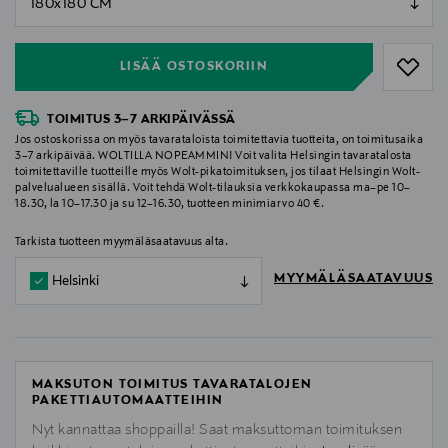
null
LISÄÄ OSTOSKORIIN
TOIMITUS 3–7 ARKIPÄIVÄSSÄ
Jos ostoskorissa on myös tavarataloista toimitettavia tuotteita, on toimitusaika
3–7 arkipäivää. WOLTILLA NOPEAMMIN! Voit valita Helsingin tavaratalosta
toimitettaville tuotteille myös Wolt-pikatoimituksen, jos tilaat Helsingin Wolt-
palvelualueen sisällä. Voit tehdä Wolt-tilauksia verkkokaupassa ma–pe 10–
18.30, la 10–17.30 ja su 12–16.30, tuotteen minimiarvo 40 €.
Tarkista tuotteen myymäläsaatavuus alta.
MYYMÄLÄSAATAVUUS
Helsinki
MAKSUTON TOIMITUS TAVARATALOJEN
PAKETTIAUTOMAATTEIHIN
Nyt kannattaa shoppailla! Saat maksuttoman toimituksen