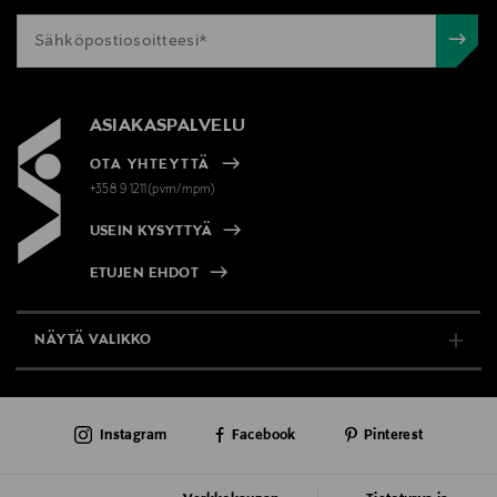
ASIAKASPALVELU
OTA YHTEYTTÄ
+358 9 1211(pvm/mpm)
USEIN KYSYTTYÄ
ETUJEN EHDOT
NÄYTÄ VALIKKO
TUKI & INFO
Instagram
Facebook
Pinterest
AJANKOHTAISTA
PALVELUT