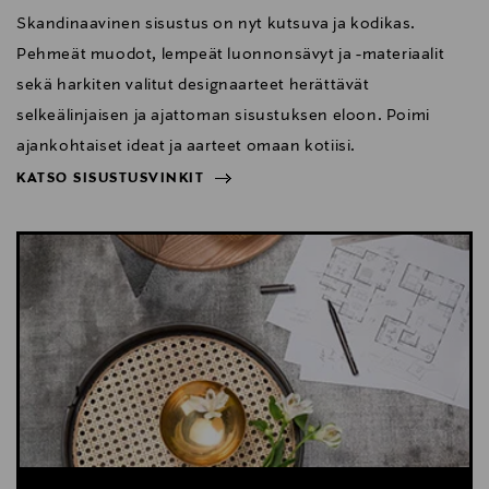
Skandinaavinen sisustus on nyt kutsuva ja kodikas.
Pehmeät muodot, lempeät luonnonsävyt ja -materiaalit
sekä harkiten valitut designaarteet herättävät
selkeälinjaisen ja ajattoman sisustuksen eloon. Poimi
ajankohtaiset ideat ja aarteet omaan kotiisi.
KATSO SISUSTUSVINKIT
NÄYTÄ VÄHEMMÄN
KATSO SISUSTUSVINKIT