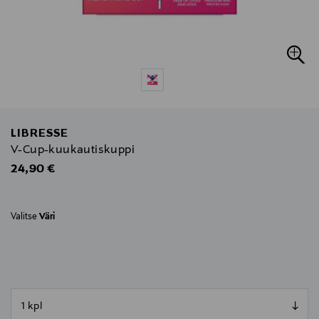
LIBRESSE
V-Cup-kuukautiskuppi
Original Price
24,90 €
Valitse
Väri
null
null