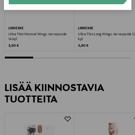
https://www.essity.com/contact-us/
LIBRESSE
LIBRESSE
Ultra Thin Normal Wings -terveysside
Ultra Thin Long Wings -terveysside 1
14 kpl
kpl
Original Price
Original Price
3,90 €
3,90 €
LISÄÄ KIINNOSTAVIA
TUOTTEITA