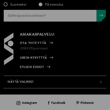
Suomeksi
På svenska
ASIAKASPALVELU
OTA YHTEYTTÄ
+358 9 1211(pvm/mpm)
USEIN KYSYTTYÄ
ETUJEN EHDOT
NÄYTÄ VALIKKO
TUKI & INFO
Instagram
Facebook
Pinterest
AJANKOHTAISTA