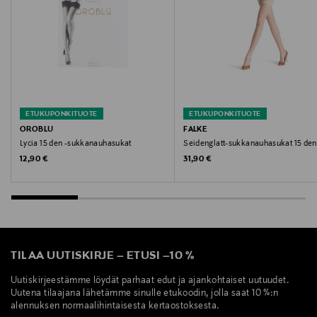
ETUKUPONKITUOTE
ETUKUPONKITUOTE
OROBLU
FALKE
Lycia 15 den -sukkanauhasukat
Seidenglatt-sukkanauhasukat 15 den
Original Price
Original Price
12,90 €
31,90 €
TILAA UUTISKIRJE
–
ETUSI
–
10 %
Uutiskirjeestämme löydät parhaat edut ja ajankohtaiset uutuudet.
Uutena tilaajana lähetämme sinulle etukoodin, jolla saat 10 %:n
alennuksen normaalihintaisesta kertaostoksesta.