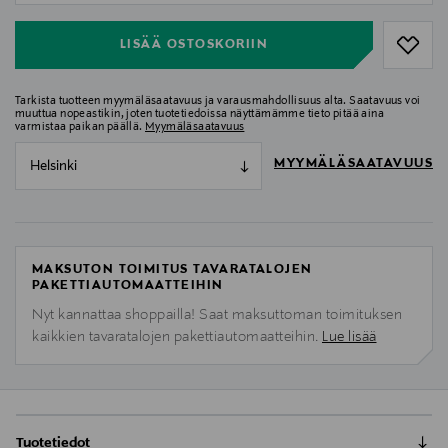
LISÄÄ OSTOSKORIIN
Tarkista tuotteen myymäläsaatavuus ja varausmahdollisuus alta. Saatavuus voi
muuttua nopeastikin, joten tuotetiedoissa näyttämämme tieto pitää aina
varmistaa paikan päällä.
Myymäläsaatavuus
MYYMÄLÄSAATAVUUS
Helsinki
MAKSUTON TOIMITUS TAVARATALOJEN
PAKETTIAUTOMAATTEIHIN
Nyt kannattaa shoppailla! Saat maksuttoman toimituksen
kaikkien tavaratalojen pakettiautomaatteihin.
Lue lisää
Tuotetiedot