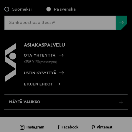
Suomeksi
På svenska
ASIAKASPALVELU
OTA YHTEYTTÄ
+358 9 1211(pvm/mpm)
USEIN KYSYTTYÄ
ETUJEN EHDOT
NÄYTÄ VALIKKO
TUKI & INFO
Instagram
Facebook
Pinterest
AJANKOHTAISTA