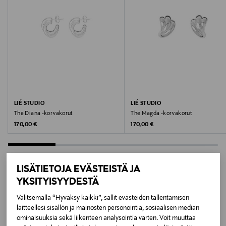
Väri
SILVER
Koko
1 x 1,8 cm
Valmistusmaa
LIÉ STUDIO
LIÉ STUDIO
Kiina
The Diana -korvakorut
The Magda -korvakorut
Original Price
Original Price
170,00 €
170,00 €
Valmistajan tuotenumero
LS0182S
LISÄTIETOJA EVÄSTEISTÄ JA
Valmistaja
YKSITYISYYDESTÄ
LISÄÄ KIINNOSTAVIA
Lié Studio ApS
Valitsemalla “Hyväksy kaikki”, sallit evästeiden tallentamisen
laitteellesi sisällön ja mainosten personointia, sosiaalisen median
TUOTTEITA
Valmistajan osoite
ominaisuuksia sekä liikenteen analysointia varten. Voit muuttaa