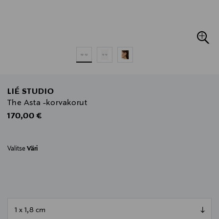
LIÉ STUDIO
The Asta -korvakorut
Original Price
170,00 €
Valitse
Väri
null
null