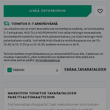
LISÄÄ OSTOSKORIIN
TOIMITUS 3–7 ARKIPÄIVÄSSÄ
Jos ostoskorissa on myös tavarataloista toimitettavia tuotteita, on toimitusaika
3–7 arkipäivää. WOLTILLA NOPEAMMIN! Voit valita Helsingin tavaratalosta
toimitettaville tuotteille myös Wolt-pikatoimituksen, jos tilaat Helsingin Wolt-
palvelualueen sisällä. Voit tehdä Wolt-tilauksia verkkokaupassa ma–pe 10–
18.30, la 10–17.30 ja su 12–16.30, tuotteen minimiarvo 40 €.
Tarkista tuotteen myymäläsaatavuus ja varausmahdollisuus alta. Saatavuus voi
muuttua nopeastikin, joten tuotetiedoissa näyttämämme tieto pitää aina
varmistaa paikan päällä.
Myymäläsaatavuus
VARAA TAVARATALOON
Helsinki
MAKSUTON TOIMITUS TAVARATALOJEN
PAKETTIAUTOMAATTEIHIN
Nyt kannattaa shoppailla! Saat maksuttoman toimituksen