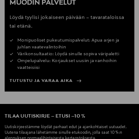
MUODIN PALVELUT
Löydä tyylisi jokaiseen päivään – tavarataloissa
tai etänä.
Monipuoliset pukeutumispalvelut: Apua arjen ja
juhlan vaatevalintoihin
Värikonsultaatio: Löydä sinulle sopiva väripaletti
Ompelupalvelu: Korjaukset uusiin ja vanhoihin
vaatteisiisi
TUTUSTU JA VARAA AIKA
TILAA UUTISKIRJE
–
ETUSI
–
10 %
Uutiskirjeestämme löydät parhaat edut ja ajankohtaiset uutuudet.
Uutena tilaajana lähetämme sinulle etukoodin, jolla saat 10 %:n
alennuksen normaalihintaisesta kertaostoksesta.