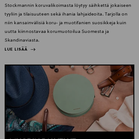
Stockmannin koruvalikoimasta löytyy säihkettä jokaiseen
tyyliin ja tilaisuuteen sekä ihania lahjaideoita. Tarjolla on
niin kansainvälisiä koru- ja muotifanien suosikkeja kuin
uutta kiinnostavaa korumuotoilua Suomesta ja
Skandinaviasta.
LUE LISÄÄ
NÄYTÄ VÄHEMMÄN
LUE LISÄÄ