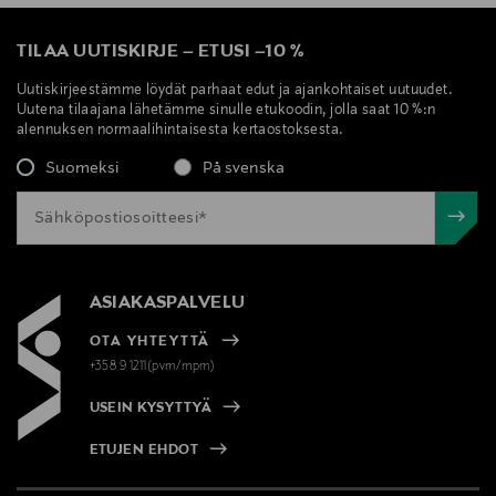
TILAA UUTISKIRJE
–
ETUSI
–
10 %
Uutiskirjeestämme löydät parhaat edut ja ajankohtaiset uutuudet.
Uutena tilaajana lähetämme sinulle etukoodin, jolla saat 10 %:n
alennuksen normaalihintaisesta kertaostoksesta.
Suomeksi
På svenska
ASIAKASPALVELU
OTA YHTEYTTÄ
+358 9 1211(pvm/mpm)
USEIN KYSYTTYÄ
ETUJEN EHDOT