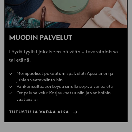
MUODIN PALVELUT
Löydä tyylisi jokaiseen päivään – tavarataloissa
tai etänä.
Monipuoliset pukeutumispalvelut: Apua arjen ja
juhlan vaatevalintoihin
Värikonsultaatio: Löydä sinulle sopiva väripaletti
Ompelupalvelu: Korjaukset uusiin ja vanhoihin
vaatteisiisi
TUTUSTU JA VARAA AIKA