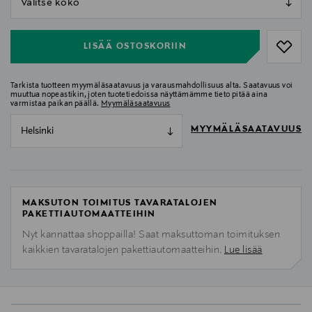
null
LISÄÄ OSTOSKORIIN
Tarkista tuotteen myymäläsaatavuus ja varausmahdollisuus alta. Saatavuus voi
muuttua nopeastikin, joten tuotetiedoissa näyttämämme tieto pitää aina
varmistaa paikan päällä.
Myymäläsaatavuus
MYYMÄLÄSAATAVUUS
Helsinki
MAKSUTON TOIMITUS TAVARATALOJEN
PAKETTIAUTOMAATTEIHIN
Nyt kannattaa shoppailla! Saat maksuttoman toimituksen
kaikkien tavaratalojen pakettiautomaatteihin.
Lue lisää