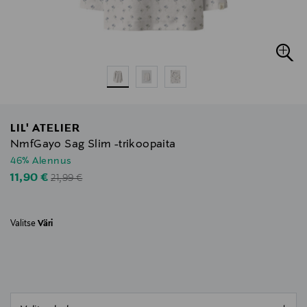
LIL' ATELIER
NmfGayo Sag Slim -trikoopaita
46% Alennus
Original Price
Discounted Price
11,90 €
21,99 €
Valitse
Väri
null