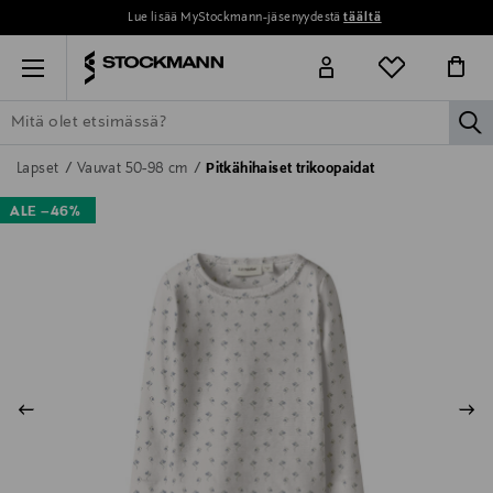
Lue lisää MyStockmann-jäsenyydestä
täältä
Menu
la
ETSI KAIKKI
NAISET
MIEHET
LAPSET
KOTI
KOSMETIIK
Lapset
Vauvat 50-98 cm
Pitkähihaiset trikoopaidat
ALE –46%