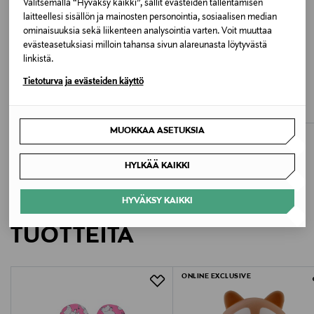
Valitsemalla “Hyväksy kaikki”, sallit evästeiden tallentamisen
Valmistusmaa
laitteellesi sisällön ja mainosten personointia, sosiaalisen median
Bangladesh
ominaisuuksia sekä liikenteen analysointia varten. Voit muuttaa
evästeasetuksiasi milloin tahansa sivun alareunasta löytyvästä
linkistä.
Valmistajan tuotenumero
ALE –40%
ALE –60%
Tietoturva ja evästeiden käyttö
NAME IT
LINDEX
13251081
NmfJovina-collegepaita
Half-zip -fleecepaita
Discounted Price
Discounted Price
Original Price
Original Price
14,90 €
9,90 €
24,99 €
24,99 €
Valmistaja
MUOKKAA ASETUKSIA
Bestseller Wholesale Finland Oy
HYLKÄÄ KAIKKI
Valmistajan osoite
HYVÄKSY KAIKKI
LISÄÄ KIINNOSTAVIA
Lars Sonckin Kaari 6, 02600 Espoo, Finland
TUOTTEITA
Digitaalinen osoite
contact@bestseller.com
ONLINE EXCLUSIVE
Avainsanat