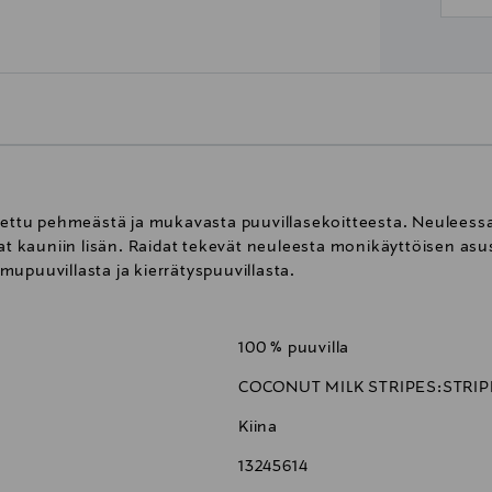
stettu pehmeästä ja mukavasta puuvillasekoitteesta. Neuleessa
at kauniin lisän. Raidat tekevät neuleesta monikäyttöisen asust
upuuvillasta ja kierrätyspuuvillasta.
100 % puuvilla
COCONUT MILK STRIPES:STRIP
Kiina
13245614