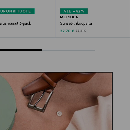
KUPONKITUOTE
ALE –42%
METSOLA
-alushousut 3-pack
Sunset-trikoopaita
 Price
Discounted Price
Original Price
22,70 €
38,91 €