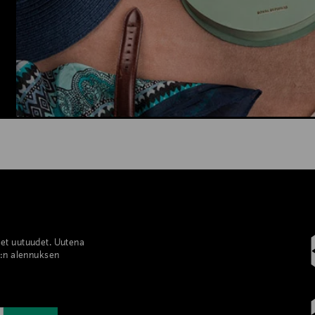
set uutuudet. Uutena
%:n alennuksen