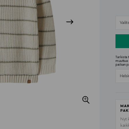
n
Vali
n
Tarkista
muuttua 
paikan p
Helsi
MAK
PAK
Nyt 
kaik