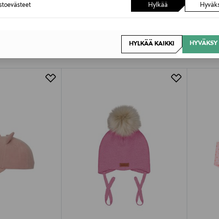
astoevästeet
Hylkää
Hyväk
OTTEITA
HYVÄKSY 
HYLKÄÄ KAIKKI