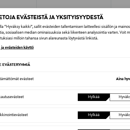
IETOJA EVÄSTEISTÄ JA YKSITYISYYDESTÄ
la “Hyväksy kaikki”, sallit evästeiden tallentamisen laitteellesi sisällön ja maino
tia, sosiaalisen median ominaisuuksia sekä liikenteen analysointia varten. Voit 
uksiasi milloin tahansa sivun alareunasta löytyvästä linkistä.
 ja evästeiden käyttö
SE EVÄSTERYHMIÄ
ttämättömät evästeet
Aina hyv
ALE –40%
ALE 
LIL' ATELIER
LIL' AT
autusevästeet
Hylkää
Hyväk
aita
NmmJobo Lio -collegehousut
NmmJobo
Discounted Price
Discoun
Original Price
16,10 €
17,90 €
26,99 €
kkinointievästeet
Hylkää
Hyväk