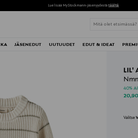
Lue lisää MyStockmann-jäsenyydestä
täältä
KKA
JÄSENEDUT
UUTUUDET
EDUT & IDEAT
PREMI
LIL'
NmmE
40% A
Disco
20,9
Valitse
V