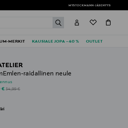
MYSTOCKMANN-JÄSENYYS
label.header.go
UM-MERKIT
KAUSIALE JOPA –40 %
OUTLET
 ATELIER
mlen-raidallinen neule
lennus
Original Price
unted Price
0 €
34,99 €
äri