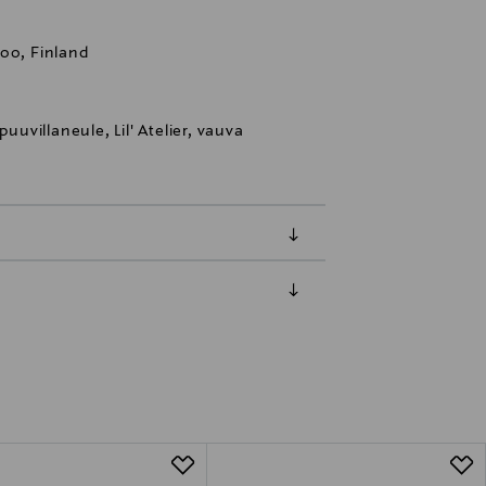
oo, Finland
puuvillaneule, Lil' Atelier, vauva
luessa tuotteen vastaanottamisesta.
tuotteen koosta riippuen
lla valittuun osoitteeseen.