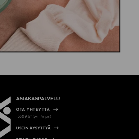
ASIAKASPALVELU
OTA YHTEYTTÄ
+358 9 1211(pvm/mpm)
USEIN KYSYTTYÄ