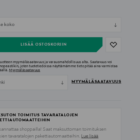
ull
tse koko
ull
LISÄÄ OSTOSKORIIN
 tuotteen myymäläsaatavuus ja varausmahdollisuus alta. Saatavuus voi
nopeastikin, joten tuotetiedoissa näyttämämme tieto pitää aina varmistaa
äällä.
Myymäläsaatavuus
MYYMÄLÄSAATAVUUS
nki
SUTON TOIMITUS TAVARATALOJEN
ETTIAUTOMAATTEIHIN
kannattaa shoppailla! Saat maksuttoman toimituksen
kien tavaratalojen pakettiautomaatteihin.
Lue lisää