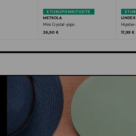
ETUKUPONKITUOTE
ETU
METSOLA
LINDEX
Mini Crystal -pipo
Hipster
Original Price
Original
26,90 €
17,99 €