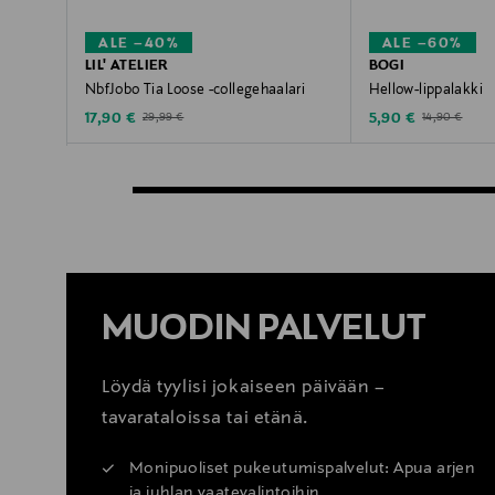
ALE –40%
ALE –60%
LIL' ATELIER
BOGI
NbfJobo Tia Loose -collegehaalari
Hellow-lippalakki
Discounted Price
Discounted Price
Original Price
Original Price
17,90 €
5,90 €
29,99 €
14,90 €
MUODIN PALVELUT
Löydä tyylisi jokaiseen päivään –
tavarataloissa tai etänä.
Monipuoliset pukeutumispalvelut: Apua arjen
ja juhlan vaatevalintoihin