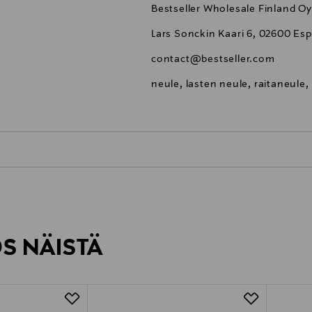
Bestseller Wholesale Finland Oy
Lars Sonckin Kaari 6, 02600 Esp
contact@bestseller.com
neule, lasten neule, raitaneule, 
0,00 €
inen tilaukseesi. Voit palauttaa tilaamasi tuotteen 30 vuorokauden ku
0,00 € – 4,90 €
rvitse ilmoittaa palautuksesta etukäteen.
ÖS NÄISTÄ
7,90 €–50,00 € kuljetusyhtiöstä ja 
Alk. 6,90 €, kun toimitus on saatavi