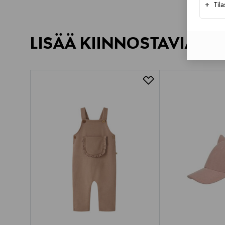
+
Til
LISÄÄ KIINNOSTAVIA TU