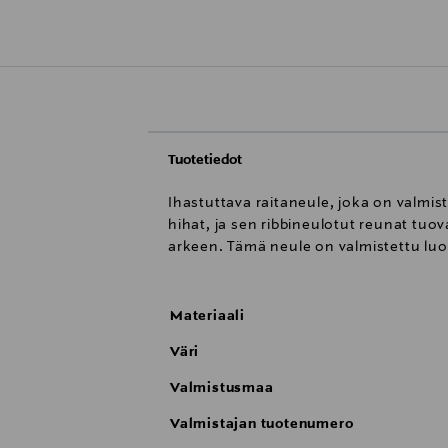
Tuotetiedot
Ihastuttava raitaneule, joka on valmi
hihat, ja sen ribbineulotut reunat tuov
arkeen. Tämä neule on valmistettu luom
Materiaali
Väri
Valmistusmaa
Valmistajan tuotenumero