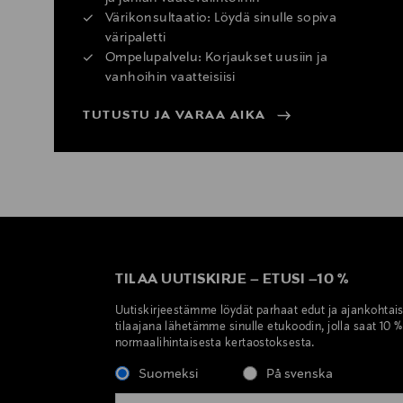
Värikonsultaatio: Löydä sinulle sopiva
väripaletti
Ompelupalvelu: Korjaukset uusiin ja
vanhoihin vaatteisiisi
TUTUSTU JA VARAA AIKA
TILAA UUTISKIRJE
–
ETUSI
–
10 %
Uutiskirjeestämme löydät parhaat edut ja ajankohtai
tilaajana lähetämme sinulle etukoodin, jolla saat 10 
normaalihintaisesta kertaostoksesta.
Suomeksi
På svenska