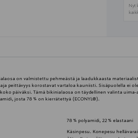
Nyt 
kaik
kinialaosa on valmistettu pehmeästä ja laadukkaasta materiaalis
ja peittävyys korostavat vartaloa kauniisti. Sisäpuolella ei ol
oko päiväksi. Tämä bikinialaosa on täydellinen valinta uima-al
amidi, josta 78 % on kierrätettyä (ECONYL®).
78 % polyamidi, 22 % elastaani
Käsinpesu. Konepesu hellävarais