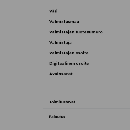
Väri
Valmistusmaa
Valmistajan tuotenumero
Valmistaja
Valmistajan osoite
Digitaalinen osoite
Avainsanat
Toimitustavat
Nouto tavaratalosta
Palautus
Meille on hyvin tärkeää, että olet tyytyvä
Toimitus automaattiin tai noutopisteeseen