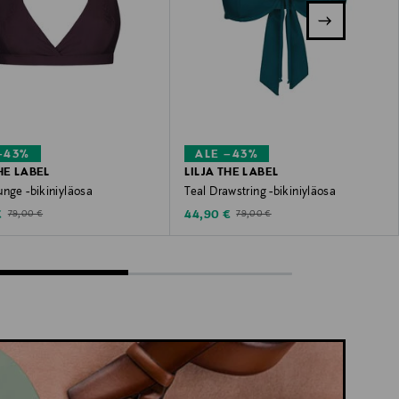
–43%
ALE –43%
HE LABEL
LILJA THE LABEL
nge -bikiniyläosa
Teal Drawstring -bikiniyläosa
ted Price
Discounted Price
Original Price
Original Price
€
44,90 €
79,00 €
79,00 €