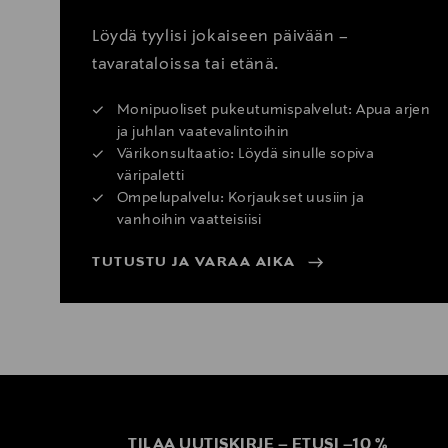
Löydä tyylisi jokaiseen päivään –
tavarataloissa tai etänä.
Monipuoliset pukeutumispalvelut: Apua arjen
ja juhlan vaatevalintoihin
Värikonsultaatio: Löydä sinulle sopiva
väripaletti
Ompelupalvelu: Korjaukset uusiin ja
vanhoihin vaatteisiisi
TUTUSTU JA VARAA AIKA
TILAA UUTISKIRJE
–
ETUSI
–
10 %