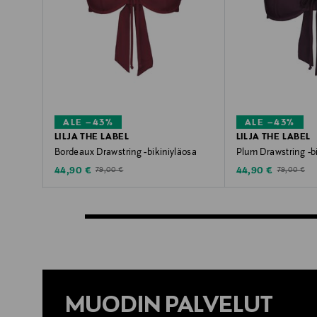
ALE –43%
ALE –43%
LILJA THE LABEL
LILJA THE LABEL
Bordeaux Drawstring -bikiniyläosa
Plum Drawstring -b
Discounted Price
Discounted Price
Original Price
Original Pric
44,90 €
44,90 €
79,00 €
79,00 €
MUODIN PALVELUT