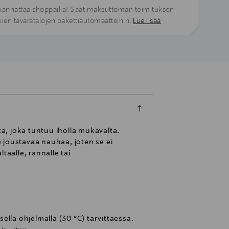
kannattaa shoppailla! Saat maksuttoman toimituksen
kien tavaratalojen pakettiautomaatteihin.
Lue lisää
ta, joka tuntuu iholla mukavalta.
e joustavaa nauhaa, joten se ei
taalle, rannalle tai
ella ohjelmalla (30 °C) tarvittaessa.