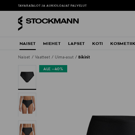
TAVARATALOT JA AUKIOLOAJAT
PALVELUT
NAISET
MIEHET
LAPSET
KOTI
KOSMETII
Naiset
Vaatteet
Uima-asut
Bikinit
ALE –40%