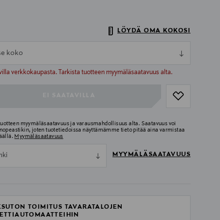
LÖYDÄ OMA KOKOSI
tse koko
ull
ull
villa verkkokaupasta. Tarkista tuotteen myymäläsaatavuus alta.
EI SAATAVILLA
 tuotteen myymäläsaatavuus ja varausmahdollisuus alta. Saatavuus voi
nopeastikin, joten tuotetiedoissa näyttämämme tieto pitää aina varmistaa
äällä.
Myymäläsaatavuus
MYYMÄLÄSAATAVUUS
nki
SUTON TOIMITUS TAVARATALOJEN
ETTIAUTOMAATTEIHIN