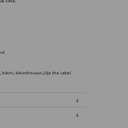
ä silitä.
and
 bikini, bikinihousut,Lilja the Label
luessa tuotteen vastaanottamisesta.