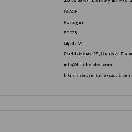
Älä valkaise. Älä rumpukuivaa. Äl
BLACK
Portugali
50023
Liljalla Oy
Fredrikinkatu 25, Helsinki, Finl
info@liljathelabel.com
bikinin alaosa, uima-asu, bikinit,
0,00 €
inen tilaukseesi. Voit palauttaa tilaamasi tuotteen 30 vuorokauden ku
0,00 € – 4,90 €