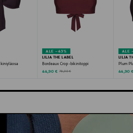
ALE –43%
ALE 
LILJA THE LABEL
LILJA T
ikiniyläosa
Bordeaux Crop -bikinitoppi
Plum Plu
Discounted Price
Discoun
e
Original Price
44,90 €
44,90 
79,00 €