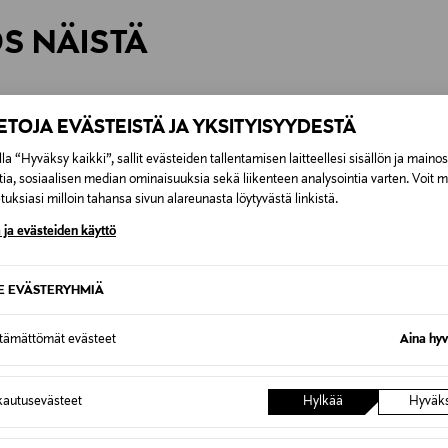
rvitse ilmoittaa palautuksesta etukäteen.
ÖS NÄISTÄ
7,90 €–50,00 € kuljetusyhtiöstä ja 
Alk. 6,90 €, kun toimitus on saatavi
IETOJA EVÄSTEISTÄ JA YKSITYISYYDESTÄ
la “Hyväksy kaikki”, sallit evästeiden tallentamisen laitteellesi sisällön ja maino
tia, sosiaalisen median ominaisuuksia sekä liikenteen analysointia varten. Voit 
uksiasi milloin tahansa sivun alareunasta löytyvästä linkistä.
 ja evästeiden käyttö
SE EVÄSTERYHMIÄ
ttämättömät evästeet
Aina hyv
autusevästeet
Hylkää
Hyväk
ALE –43%
ALE 