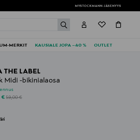
MYSTOCKMANN-JÄSENYYS
label.header.go
UM-MERKIT
KAUSIALE JOPA –40 %
OUTLET
JA THE LABEL
k Midi -bikinialaosa
lennus
Original Price
unted Price
0 €
59,00 €
äri