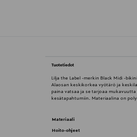
Tuotetiedot
Lilja the Label -merkin Black Midi -bi
Alaosan keskikorkea vyötärö ja keskilaa
paina vatsaa ja se tarjoaa mukavuutta k
kesätapahtumiin. Materiaalina on poly
Materiaali
Hoito-ohjeet