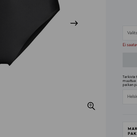
Vali
n
n
Ei saata
Tarkista
muuttua 
paikan p
Helsi
MAK
PAK