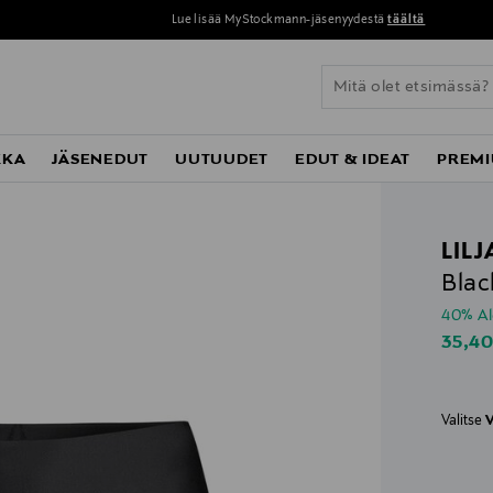
Lue lisää MyStockmann-jäsenyydestä
täältä
KKA
JÄSENEDUT
UUTUUDET
EDUT & IDEAT
PREMI
LIL
Blac
40% A
Disco
35,4
Valitse
V