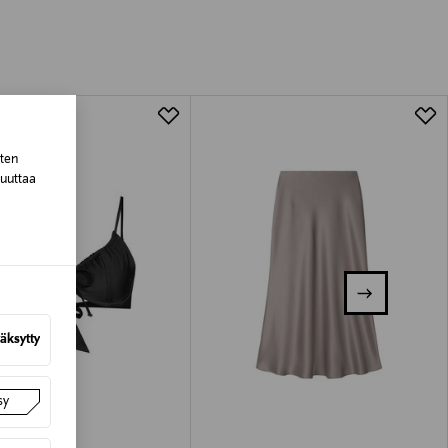
tuotteen koosta riippuen
lla valittuun osoitteeseen.
sten
muuttaa
äksytty
sy
–43%