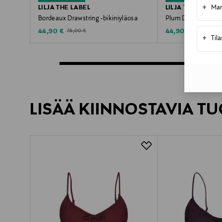
+
LILJA THE LABEL
LILJA THE LABEL
Mar
Bordeaux Drawstring -bikiniyläosa
Plum Drawstring -b
Discounted Price
Discounted Price
Original Price
Original Pric
44,90 €
44,90 €
79,00 €
79,00 €
+
Til
LISÄÄ KIINNOSTAVIA TU