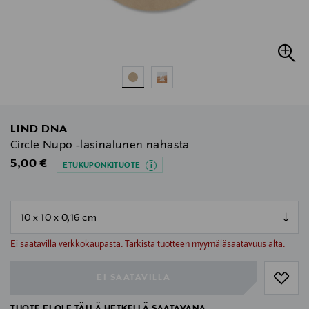
LIND DNA
Circle Nupo -lasinalunen nahasta
Original Price
5,00 €
ETUKUPONKITUOTE
null
null
Ei saatavilla verkkokaupasta. Tarkista tuotteen myymäläsaatavuus alta.
EI SAATAVILLA