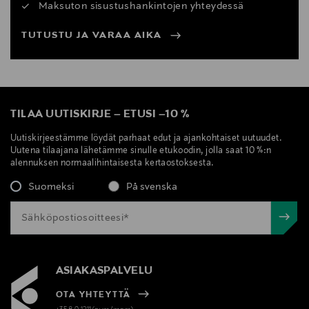
Maksuton sisustushankintojen yhteydessä
TUTUSTU JA VARAA AIKA
TILAA UUTISKIRJE
–
ETUSI
–
10 %
Uutiskirjeestämme löydät parhaat edut ja ajankohtaiset uutuudet.
Uutena tilaajana lähetämme sinulle etukoodin, jolla saat 10 %:n
alennuksen normaalihintaisesta kertaostoksesta.
Suomeksi
På svenska
ASIAKASPALVELU
OTA YHTEYTTÄ