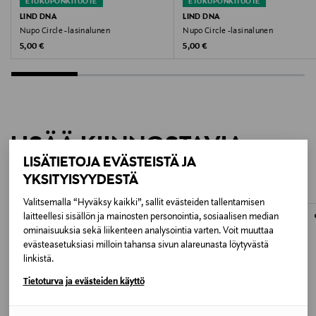
ETUKUPONKITUOTE
ETUKUPONKITUOTE
10 x 10 x 0,16 cm
LIND DNA
LIND DNA
Nupo Circle -lasinalunen
Nupo Circle -lasinalunen
Valmistusmaa
Original Price
Original Price
5,00 €
5,00 €
Tanska
Valmistajan tuotenumero
LIND-981191
LISÄÄ KIINNOSTAVIA
Valmistaja
LISÄTIETOJA EVÄSTEISTÄ JA
TUOTTEITA
YKSITYISYYDESTÄ
Mastermark Brands Oy
Valitsemalla “Hyväksy kaikki”, sallit evästeiden tallentamisen
Valmistajan osoite
laitteellesi sisällön ja mainosten personointia, sosiaalisen median
ominaisuuksia sekä liikenteen analysointia varten. Voit muuttaa
Vajossuonkatu 16, 20360, Turku, Finland
evästeasetuksiasi milloin tahansa sivun alareunasta löytyvästä
linkistä.
Digitaalinen osoite
Tietoturva ja evästeiden käyttö
asiakaspalvelu@mastermarkbrands.fi