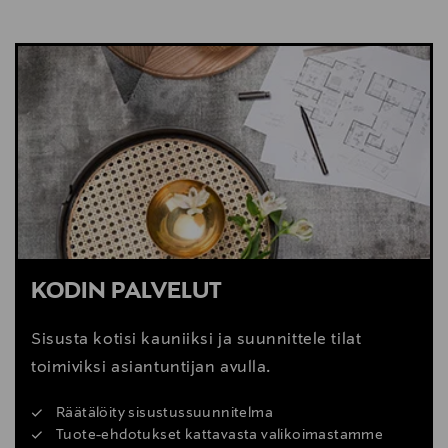
NÄYTÄ VÄHEMMÄN
KATSO SISUSTUSVINKIT
KODIN PALVELUT
Sisusta kotisi kauniiksi ja suunnittele tilat
toimiviksi asiantuntijan avulla.
Räätälöity sisustussuunnitelma
Tuote-ehdotukset kattavasta valikoimastamme