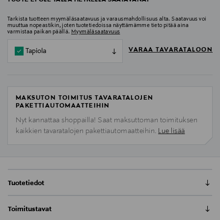
TUOTE EI OLE TÄLLÄ HETKELLÄ SAATAVANA.
Tarkista tuotteen myymäläsaatavuus ja varausmahdollisuus alta. Saatavuus voi
muuttua nopeastikin, joten tuotetiedoissa näyttämämme tieto pitää aina
varmistaa paikan päällä.
Myymäläsaatavuus
VARAA TAVARATALOON
Tapiola
MAKSUTON TOIMITUS TAVARATALOJEN
PAKETTIAUTOMAATTEIHIN
Nyt kannattaa shoppailla! Saat maksuttoman toimituksen
kaikkien tavaratalojen pakettiautomaatteihin.
Lue lisää
Tuotetiedot
Tanskassa suunniteltu pyöreä lasinalunen. Materiaali
Toimitustavat
on OEKO-TEX -sertifioitua kasviparkittua