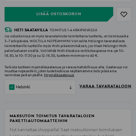
LISÄÄ OSTOSKORIIN
HETI SAATAVILLA
TOIMITUS 1-4 ARKIPÄIVÄSSÄ
Jos ostoskorissa on myös tavarataloista toimitettavia tuotteita, on toimitusaika
3–7 arkipäivää. WOLTILLA NOPEAMMIN! Voit valita Helsingin tavaratalosta
toimitettaville tuotteille myös Wolt-pikatoimituksen, jos tilaat Helsingin Wolt-
palvelualueen sisällä. Voit tehdä Wolt-tilauksia verkkokaupassa ma–pe 10–
18.30, la 10–17.30 ja su 12–16.30, tuotteen minimiarvo 40 €.
Tarkista tuotteen myymäläsaatavuus ja varausmahdollisuus alta. Saatavuus voi
muuttua nopeastikin, joten tuotetiedoissa näyttämämme tieto pitää aina
varmistaa paikan päällä.
Myymäläsaatavuus
VARAA TAVARATALOON
Helsinki
MAKSUTON TOIMITUS TAVARATALOJEN
PAKETTIAUTOMAATTEIHIN
Nyt kannattaa shoppailla! Saat maksuttoman toimituksen