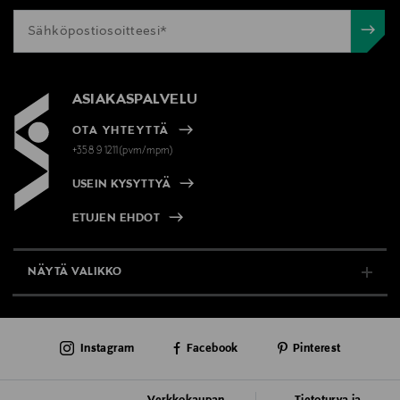
ASIAKASPALVELU
OTA YHTEYTTÄ
+358 9 1211(pvm/mpm)
USEIN KYSYTTYÄ
ETUJEN EHDOT
NÄYTÄ VALIKKO
TUKI & INFO
Instagram
Facebook
Pinterest
AJANKOHTAISTA
PALVELUT