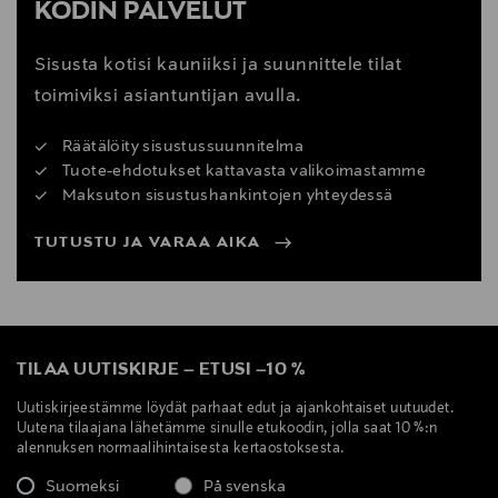
KODIN PALVELUT
Sisusta kotisi kauniiksi ja suunnittele tilat
toimiviksi asiantuntijan avulla.
Räätälöity sisustussuunnitelma
Tuote-ehdotukset kattavasta valikoimastamme
Maksuton sisustushankintojen yhteydessä
TUTUSTU JA VARAA AIKA
TILAA UUTISKIRJE
–
ETUSI
–
10 %
Uutiskirjeestämme löydät parhaat edut ja ajankohtaiset uutuudet.
Uutena tilaajana lähetämme sinulle etukoodin, jolla saat 10 %:n
alennuksen normaalihintaisesta kertaostoksesta.
Suomeksi
På svenska