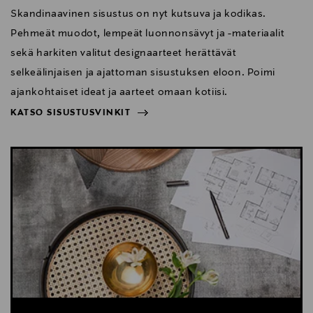
Skandinaavinen sisustus on nyt kutsuva ja kodikas.
Pehmeät muodot, lempeät luonnonsävyt ja -materiaalit
sekä harkiten valitut designaarteet herättävät
selkeälinjaisen ja ajattoman sisustuksen eloon. Poimi
ajankohtaiset ideat ja aarteet omaan kotiisi.
KATSO SISUSTUSVINKIT
NÄYTÄ VÄHEMMÄN
KATSO SISUSTUSVINKIT