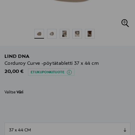
LIND DNA
Corduroy Curve -pöytätabletti 37 x 44 cm
Original Price
20,00 €
ETUKUPONKITUOTE
Valitse
Väri
null
null