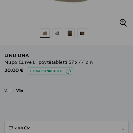
LIND DNA
Nupo Curve L -pöytätabletti 37 x 44 cm
Original Price
20,00 €
ETUKUPONKITUOTE
Valitse
Väri
null
null