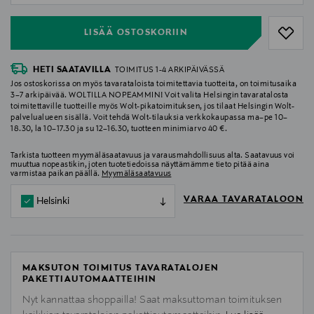
LISÄÄ OSTOSKORIIN
HETI SAATAVILLA
TOIMITUS 1-4 ARKIPÄIVÄSSÄ
Jos ostoskorissa on myös tavarataloista toimitettavia tuotteita, on toimitusaika
3–7 arkipäivää. WOLTILLA NOPEAMMIN! Voit valita Helsingin tavaratalosta
toimitettaville tuotteille myös Wolt-pikatoimituksen, jos tilaat Helsingin Wolt-
palvelualueen sisällä. Voit tehdä Wolt-tilauksia verkkokaupassa ma–pe 10–
18.30, la 10–17.30 ja su 12–16.30, tuotteen minimiarvo 40 €.
Tarkista tuotteen myymäläsaatavuus ja varausmahdollisuus alta. Saatavuus voi
muuttua nopeastikin, joten tuotetiedoissa näyttämämme tieto pitää aina
varmistaa paikan päällä.
Myymäläsaatavuus
VARAA TAVARATALOON
Helsinki
MAKSUTON TOIMITUS TAVARATALOJEN
PAKETTIAUTOMAATTEIHIN
Nyt kannattaa shoppailla! Saat maksuttoman toimituksen