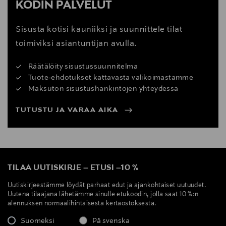
KODIN PALVELUT
Sisusta kotisi kauniiksi ja suunnittele tilat
toimiviksi asiantuntijan avulla.
Räätälöity sisustussuunnitelma
Tuote-ehdotukset kattavasta valikoimastamme
Maksuton sisustushankintojen yhteydessä
TUTUSTU JA VARAA AIKA
TILAA UUTISKIRJE
–
ETUSI
–
10 %
Uutiskirjeestämme löydät parhaat edut ja ajankohtaiset uutuudet.
Uutena tilaajana lähetämme sinulle etukoodin, jolla saat 10 %:n
alennuksen normaalihintaisesta kertaostoksesta.
Suomeksi
På svenska