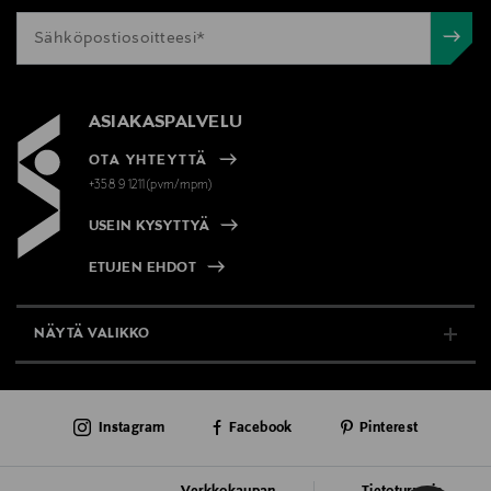
ASIAKASPALVELU
OTA YHTEYTTÄ
+358 9 1211(pvm/mpm)
USEIN KYSYTTYÄ
ETUJEN EHDOT
NÄYTÄ VALIKKO
TUKI & INFO
Instagram
Facebook
Pinterest
AJANKOHTAISTA
PALVELUT