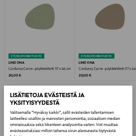
Hoito-ohjeet
Puhdista pöytätabletit käytön jälkeen kostealla liinalla
tai käytä materiaalille sopivaa nahanhoitotuotteita.
Väri
NOMAD GREY
ETUKUPONKITUOTE
ETUKUPONKITUOTE
LIND DNA
LIND DNA
Koko
Corduroy Curve -pöytätabletti 37 x 44 cm
Corduroy Curve -pöytätabletti 37 x 4
Original Price
Original Price
20,00 €
20,00 €
37 x 44 CM
Valmistajan tuotenumero
LISÄTIETOJA EVÄSTEISTÄ JA
YKSITYISYYDESTÄ
LIND-990234
Valitsemalla “Hyväksy kaikki”, sallit evästeiden tallentamisen
LISÄÄ KIINNOSTAVIA
Valmistaja
laitteellesi sisällön ja mainosten personointia, sosiaalisen median
ominaisuuksia sekä liikenteen analysointia varten. Voit muuttaa
TUOTTEITA
Mastermark Brands Oy
evästeasetuksiasi milloin tahansa sivun alareunasta löytyvästä