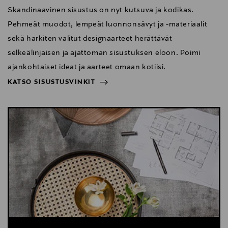
Skandinaavinen sisustus on nyt kutsuva ja kodikas.
Pehmeät muodot, lempeät luonnonsävyt ja -materiaalit
sekä harkiten valitut designaarteet herättävät
selkeälinjaisen ja ajattoman sisustuksen eloon. Poimi
ajankohtaiset ideat ja aarteet omaan kotiisi.
KATSO SISUSTUSVINKIT
NÄYTÄ VÄHEMMÄN
KATSO SISUSTUSVINKIT