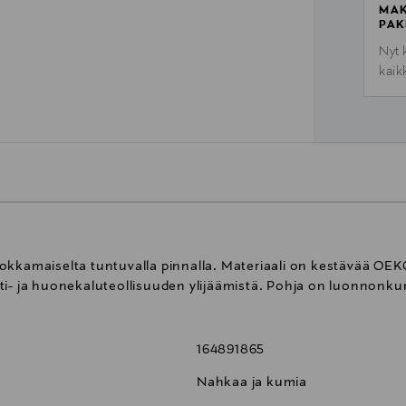
MAK
PAK
Nyt 
kaik
kkamaiselta tuntuvalla pinnalla. Materiaali on kestävää OEKO-
ti- ja huonekaluteollisuuden ylijäämistä. Pohja on luonnonku
164891865
Nahkaa ja kumia