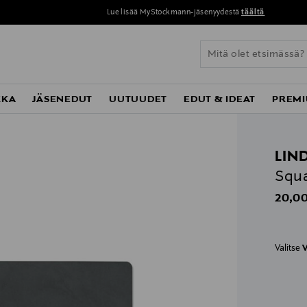
Lue lisää MyStockmann-jäsenyydestä
täältä
KKA
JÄSENEDUT
UUTUUDET
EDUT & IDEAT
PREMI
LIN
Squa
Origin
20,00
Valitse
V