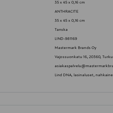
35 x 45 x 0,16 cm
ANTHRACITE
35 x 45 x 0,16 cm
Tanska
LIND-981169
Mastermark Brands Oy
Vajossuonkatu 16, 20360, Turku
asiakaspalvelu@mastermarkbra
Lind DNA, lasinaluset, nahkaine
0,00 €