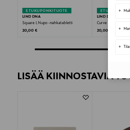
+
Muk
ETUKUPONKITUOTE
ETUKUPONKI
LIND DNA
LIND DNA
Square L Nupo -nahkatabletti
Curve L Nupo -nahk
+
Mar
Original Price
Original Price
20,00 €
20,00 €
+
Til
LISÄÄ KIINNOSTAVIA TU