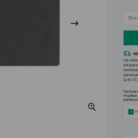
n
35 x 
n
H
Jos ostos
arkipäiv
toimitett
palvelua
la 10–17
Tarkista
muuttua 
paikan p
H