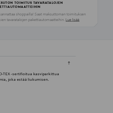
SUTON TOIMITUS TAVARATALOJEN
ETTIAUTOMAATTEIHIN
kannattaa shoppailla! Saat maksuttoman toimituksen
kien tavaratalojen pakettiautomaatteihin.
Lue lisää
TEX -sertifioitua kasviparkittua
mia, joka estää liukumisen.