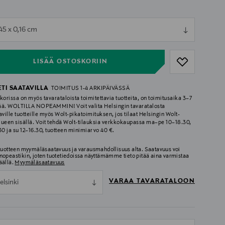
ull
45 x 0,16 cm
ull
LISÄÄ OSTOSKORIIN
ETI SAATAVILLA
TOIMITUS 1-4 ARKIPÄIVÄSSÄ
korissa on myös tavarataloista toimitettavia tuotteita, on toimitusaika 3–7
ää. WOLTILLA NOPEAMMIN! Voit valita Helsingin tavaratalosta
aville tuotteille myös Wolt-pikatoimituksen, jos tilaat Helsingin Wolt-
lueen sisällä. Voit tehdä Wolt-tilauksia verkkokaupassa ma–pe 10–18.30,
.30 ja su 12–16.30, tuotteen minimiarvo 40 €.
 tuotteen myymäläsaatavuus ja varausmahdollisuus alta. Saatavuus voi
nopeastikin, joten tuotetiedoissa näyttämämme tieto pitää aina varmistaa
äällä.
Myymäläsaatavuus
VARAA TAVARATALOON
elsinki