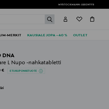
MYSTOCKMANN-JÄSENYYS
label.header.go
UM-MERKIT
KAUSIALE JOPA –40 %
OUTLET
D DNA
re L Nupo -nahkatabletti
al Price
 €
ETUKUPONKITUOTE
äri