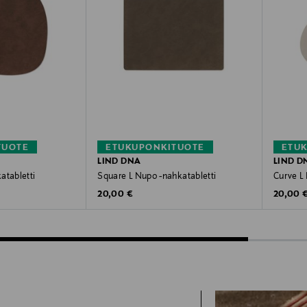
TUOTE
ETUKUPONKITUOTE
ETU
LIND DNA
LIND D
atabletti
Square L Nupo -nahkatabletti
Curve L 
Original Price
Original
20,00 €
20,00 