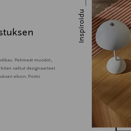
Inspiroidu
stuksen
kodikas. Pehmeät muodot,
kiten valitut designaarteet
stuksen eloon. Poimi