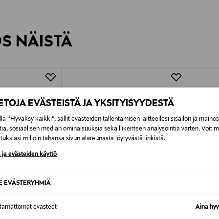
inen tilaukseesi. Voit palauttaa tilaamasi tuotteen 30 vuorokauden ku
0,00 € – 4,90 €
rvitse ilmoittaa palautuksesta etukäteen.
ÖS NÄISTÄ
7,90 €–50,00 € kuljetusyhtiöstä ja 
Alk. 6,90 €, kun toimitus on saatavi
IETOJA EVÄSTEISTÄ JA YKSITYISYYDESTÄ
la “Hyväksy kaikki”, sallit evästeiden tallentamisen laitteellesi sisällön ja maino
tia, sosiaalisen median ominaisuuksia sekä liikenteen analysointia varten. Voit 
uksiasi milloin tahansa sivun alareunasta löytyvästä linkistä.
 ja evästeiden käyttö
SE EVÄSTERYHMIÄ
ttämättömät evästeet
Aina hyv