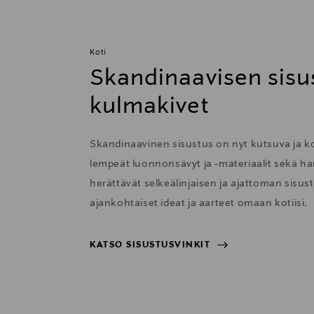
Koti
Skandinaavisen sisu
kulmakivet
Skandinaavinen sisustus on nyt kutsuva ja 
lempeät luonnonsävyt ja -materiaalit sekä har
herättävät selkeälinjaisen ja ajattoman sisu
ajankohtaiset ideat ja aarteet omaan kotiisi.
KATSO SISUSTUSVINKIT