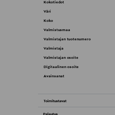
Kokotiedot
Väri
Koko
Valmistusmaa
Valmistajan tuotenumero
Valmistaja
Valmistajan osoite
Digitaalinen osoite
Avainsanat
Toimitustavat
Nouto tavaratalosta
Palautus