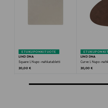
ETUKUPONKITUOTE
ETUKUPONKI
LIND DNA
LIND DNA
Square L Nupo -nahkatabletti
Curve L Nupo -nahk
Original Price
Original Price
20,00 €
20,00 €