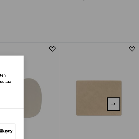
luessa tuotteen vastaanottamisesta.
tuotteen koosta riippuen
lla valittuun osoitteeseen.
sten
muuttaa
äksytty