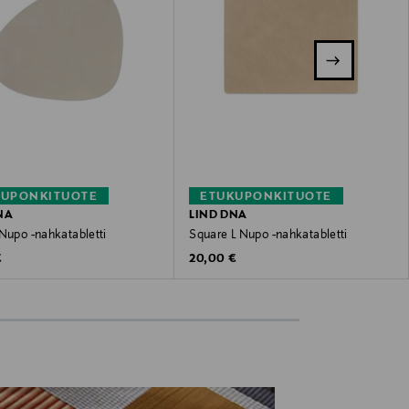
KUPONKITUOTE
ETUKUPONKITUOTE
NA
LIND DNA
Nupo -nahkatabletti
Square L Nupo -nahkatabletti
 Price
Original Price
€
20,00 €