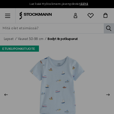
Lue lisää MyStockmann-jäsenyydestä
täältä
Menu
la
ETSI KAIKKI
NAISET
MIEHET
LAPSET
KOTI
KOSMETIIK
Lapset
Vauvat 50-98 cm
Bodyt & potkupuvut
ETUKUPONKITUOTE