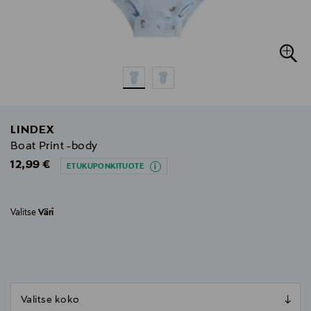
LINDEX
Boat Print -body
Original Price
12,99 €
ETUKUPONKITUOTE
Valitse
Väri
null
null