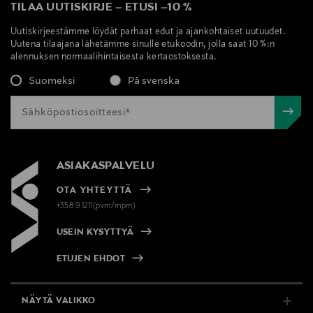
TILAA UUTISKIRJE
–
ETUSI
–
10 %
Uutiskirjeestämme löydät parhaat edut ja ajankohtaiset uutuudet.
Uutena tilaajana lähetämme sinulle etukoodin, jolla saat 10 %:n
alennuksen normaalihintaisesta kertaostoksesta.
Suomeksi
På svenska
ASIAKASPALVELU
OTA YHTEYTTÄ
+358 9 1211(pvm/mpm)
USEIN KYSYTTYÄ
ETUJEN EHDOT
NÄYTÄ VALIKKO