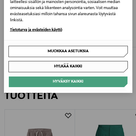
laitteellesi sisällön ja mainosten personointia, sosiaalisen median
Valmistusmaa
ominaisuuksia sekä liikenteen analysointia varten. Voit muuttaa
Bangladesh
evästeasetuksiasi milloin tahansa sivun alareunasta löytyvästä
linkistä.
ETUKUPONKITUOTE
UUTTA
ETUKUPONKITUOTE
Valmistajan tuotenumero
KONGES SLØJD
MAYORAL
Tietoturva ja evästeiden käyttö
Basic-body
Body
3010938
Original Price
Original Price
39,95 €
14,90 €
MUOKKAA ASETUKSIA
Valmistaja
Lindex Group Oyj/Lindex Division
HYLKÄÄ KAIKKI
Valmistajan osoite
LISÄÄ KIINNOSTAVIA
HYVÄKSY KAIKKI
Korkeavuorenkatu 28, 00130 Helsinki, Finland
TUOTTEITA
Digitaalinen osoite
info@lindex.com
Avainsanat