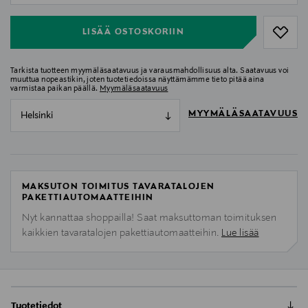
LISÄÄ OSTOSKORIIN
Tarkista tuotteen myymäläsaatavuus ja varausmahdollisuus alta. Saatavuus voi
muuttua nopeastikin, joten tuotetiedoissa näyttämämme tieto pitää aina
varmistaa paikan päällä.
Myymäläsaatavuus
MYYMÄLÄSAATAVUUS
Helsinki
MAKSUTON TOIMITUS TAVARATALOJEN
PAKETTIAUTOMAATTEIHIN
Nyt kannattaa shoppailla! Saat maksuttoman toimituksen
kaikkien tavaratalojen pakettiautomaatteihin.
Lue lisää
Tuotetiedot