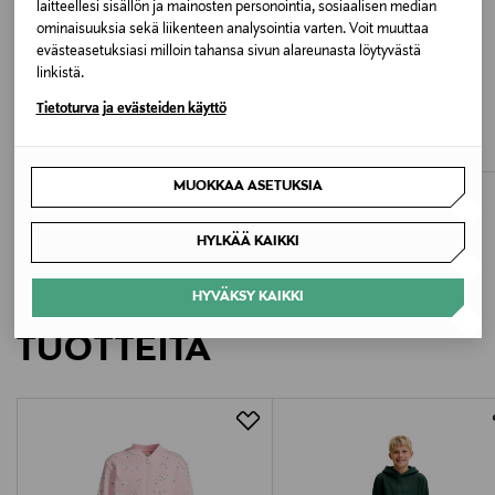
laitteellesi sisällön ja mainosten personointia, sosiaalisen median
Valmistusmaa
ominaisuuksia sekä liikenteen analysointia varten. Voit muuttaa
Bangladesh
evästeasetuksiasi milloin tahansa sivun alareunasta löytyvästä
linkistä.
ETUKUPONKITUOTE
ALE –40%
Valmistajan tuotenumero
LINDEX
GUGGUU
Tietoturva ja evästeiden käyttö
Leggingsit
Print-leggingsit
3009135
Original Price
Discounted Price
Original Price
17,99 €
23,90 €
39,95 €
MUOKKAA ASETUKSIA
Valmistaja
Lindex Group Oyj/Lindex Division
HYLKÄÄ KAIKKI
Valmistajan osoite
LISÄÄ KIINNOSTAVIA
HYVÄKSY KAIKKI
Korkeavuorenkatu 28, 00130 Helsinki, Finland
TUOTTEITA
Digitaalinen osoite
info@lindex.com
Avainsanat