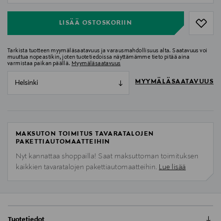
LISÄÄ OSTOSKORIIN
Tarkista tuotteen myymäläsaatavuus ja varausmahdollisuus alta. Saatavuus voi
muuttua nopeastikin, joten tuotetiedoissa näyttämämme tieto pitää aina
varmistaa paikan päällä.
Myymäläsaatavuus
MYYMÄLÄSAATAVUUS
Helsinki
MAKSUTON TOIMITUS TAVARATALOJEN
PAKETTIAUTOMAATTEIHIN
Nyt kannattaa shoppailla! Saat maksuttoman toimituksen
kaikkien tavaratalojen pakettiautomaatteihin.
Lue lisää
Tuotetiedot