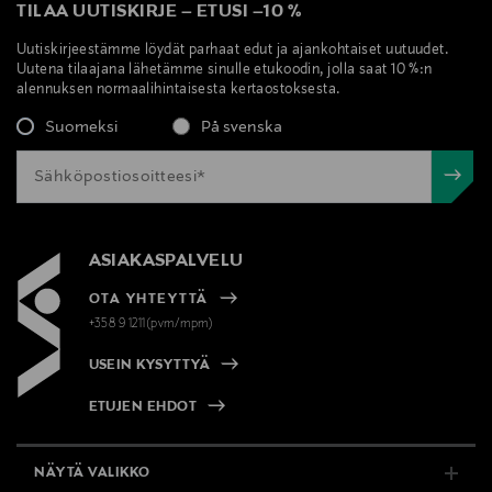
TILAA UUTISKIRJE
–
ETUSI
–
10 %
Uutiskirjeestämme löydät parhaat edut ja ajankohtaiset uutuudet.
Uutena tilaajana lähetämme sinulle etukoodin, jolla saat 10 %:n
alennuksen normaalihintaisesta kertaostoksesta.
Suomeksi
På svenska
ASIAKASPALVELU
OTA YHTEYTTÄ
+358 9 1211(pvm/mpm)
USEIN KYSYTTYÄ
ETUJEN EHDOT
NÄYTÄ VALIKKO