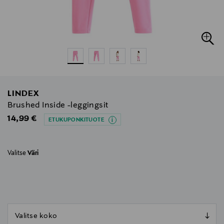
LINDEX
Brushed Inside -leggingsit
Original Price
14,99 €
ETUKUPONKITUOTE
Valitse
Väri
null
null