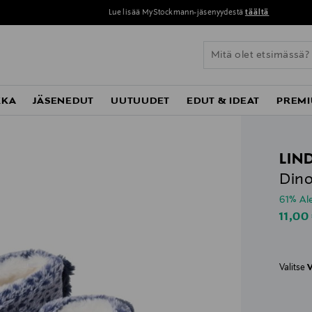
Lue lisää MyStockmann-jäsenyydestä
täältä
KKA
JÄSENEDUT
UUTUUDET
EDUT & IDEAT
PREMI
LIN
Dino
61% A
Disco
11,00
Valitse
V