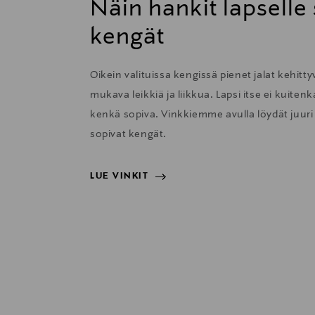
Näin hankit lapselle
kengät
Oikein valituissa kengissä pienet jalat kehitty
mukava leikkiä ja liikkua. Lapsi itse ei kuit
kenkä sopiva. Vinkkiemme avulla löydät juuri l
sopivat kengät.
LUE VINKIT
LUE VINKIT