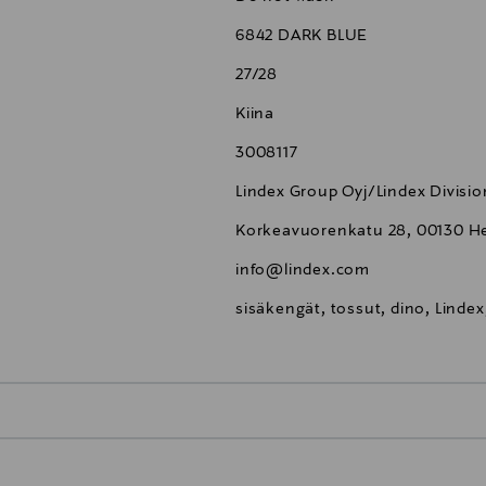
6842 DARK BLUE
27/28
Kiina
3008117
Lindex Group Oyj/Lindex Divisio
Korkeavuorenkatu 28, 00130 Hel
info@lindex.com
sisäkengät, tossut, dino, Linde
0,00 €