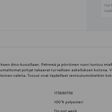
Nyt 
kaik
rkeen dino-kuosillaan. Pehmeä ja pörröinen vuori tuntuu mielly
kumattomat pohjat takaavat turvallisen askelluksen kotona. Va
oinen valinta. Tossut ovat täydelliset rentoutumishetkiin kot
173690756
100 % polyesteri
Do not wash