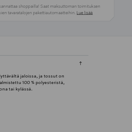
kannattaa shoppailla! Saat maksuttoman toimituksen
kien tavaratalojen pakettiautomaatteihin.
Lue lisää
ttävältä jaloissa, ja tossut on
lmistettu 100 % polyesteristä,
ona tai kylässä.