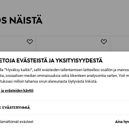
inen tilaukseesi. Voit palauttaa tilaamasi tuotteen 30 vuorokauden ku
0,00 € – 4,90 €
rvitse ilmoittaa palautuksesta etukäteen.
ÖS NÄISTÄ
7,90 €–50,00 € kuljetusyhtiöstä ja 
Alk. 6,90 €, kun toimitus on saatavi
IETOJA EVÄSTEISTÄ JA YKSITYISYYDESTÄ
la “Hyväksy kaikki”, sallit evästeiden tallentamisen laitteellesi sisällön ja maino
tia, sosiaalisen median ominaisuuksia sekä liikenteen analysointia varten. Voit 
uksiasi milloin tahansa sivun alareunasta löytyvästä linkistä.
 ja evästeiden käyttö
SE EVÄSTERYHMIÄ
ttämättömät evästeet
Aina hyv