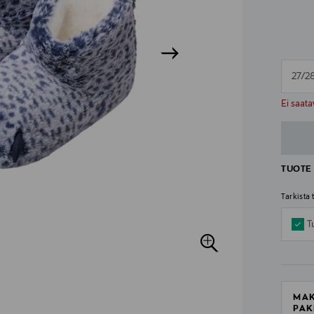
27/2
n
n
Ei saata
TUOTE 
Tarkista
T
MAK
PAK