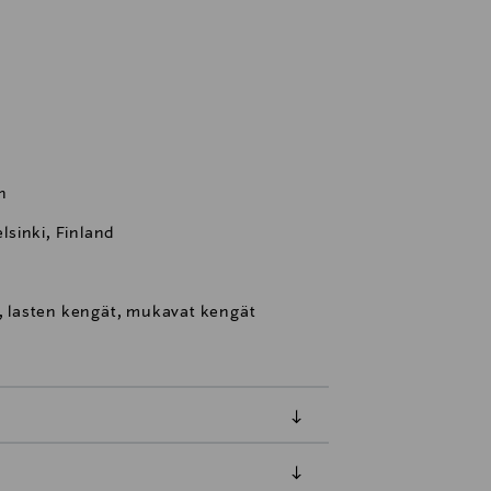
n
sinki, Finland
x, lasten kengät, mukavat kengät