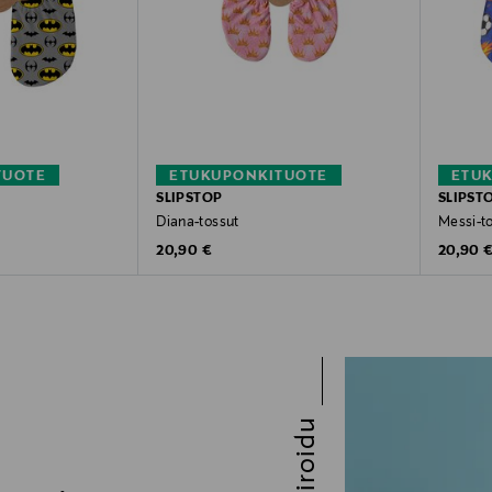
TUOTE
ETUKUPONKITUOTE
ETU
SLIPSTOP
SLIPST
Diana-tossut
Messi-t
Original Price
Original
20,90 €
20,90 
Inspiroidu