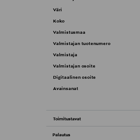
Väri
Koko
Valmistusmaa
Valmistajan tuotenumero
Valmistaja
Valmistajan osoite
Digitaalinen osoite
Avainsanat
Toimitustavat
Nouto tavaratalosta
Palautus