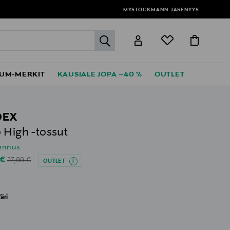
MYSTOCKMANN-JÄSENYYS
label.header.go
UM-MERKIT
KAUSIALE JOPA –40 %
OUTLET
DEX
 High -tossut
lennus
Original Price
unted Price
 €
27,99 €
OUTLET
äri