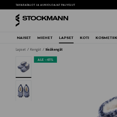
TAVARATALOT JA AUKIOLOAJAT
PALVELUT
NAISET
MIEHET
LAPSET
KOTI
KOSMETII
Lapset
Kengät
Sisäkengät
ALE –61%