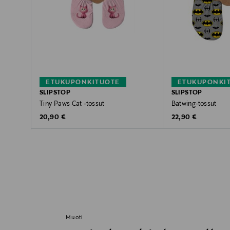
ETUKUPONKITUOTE
ETUKUPONKI
SLIPSTOP
SLIPSTOP
Tiny Paws Cat -tossut
Batwing-tossut
Original Price
Original Price
20,90 €
22,90 €
Muoti