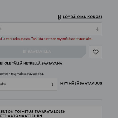
LÖYDÄ OMA KOKOSI
8
ull
ull
villa verkkokaupasta. Tarkista tuotteen myymäläsaatavuus alta.
EI SAATAVILLA
EI OLE TÄLLÄ HETKELLÄ SAATAVANA.
 tuotteen myymäläsaatavuus alta.
MYYMÄLÄSAATAVUUS
urku
SUTON TOIMITUS TAVARATALOJEN
ETTIAUTOMAATTEIHIN