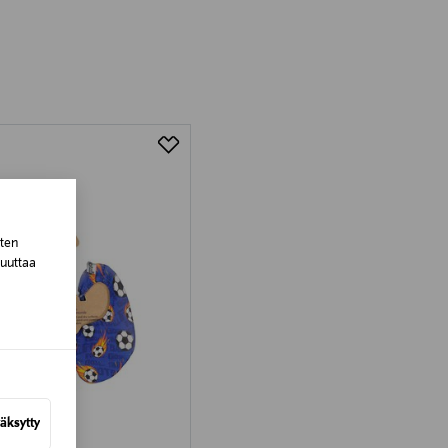
luessa tuotteen vastaanottamisesta.
tuotteen koosta riippuen
lla valittuun osoitteeseen.
sten
muuttaa
äksytty