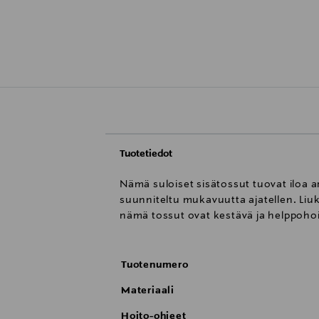
Tuotetiedot
Nämä suloiset sisätossut tuovat iloa a
suunniteltu mukavuutta ajatellen. Liu
nämä tossut ovat kestävä ja helppohoit
Tuotenumero
Materiaali
Hoito-ohjeet