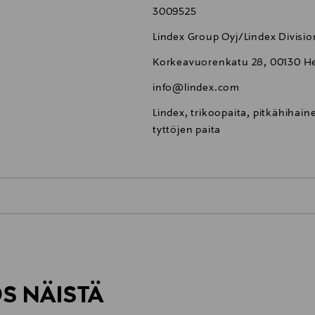
3009525
Lindex Group Oyj/Lindex Divisio
Korkeavuorenkatu 28, 00130 Hel
info@lindex.com
Lindex, trikoopaita, pitkähihain
tyttöjen paita
0,00 €
inen tilaukseesi. Voit palauttaa tilaamasi tuotteen 30 vuorokauden ku
0,00 € – 4,90 €
rvitse ilmoittaa palautuksesta etukäteen.
ÖS NÄISTÄ
7,90 €–50,00 € kuljetusyhtiöstä ja 