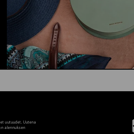
set uutuudet. Uutena
%:n alennuksen