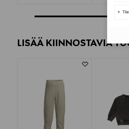
+
Til
LISÄÄ KIINNOSTAVIA TU