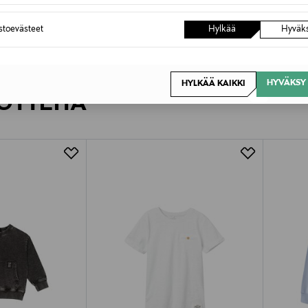
astoevästeet
Hylkää
Hyväk
HYVÄKSY 
HYLKÄÄ KAIKKI
OTTEITA