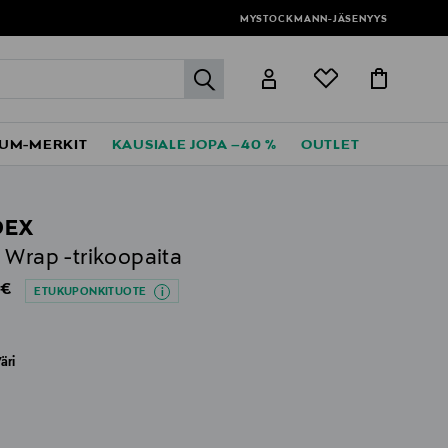
MYSTOCKMANN-JÄSENYYS
label.header.go
UM-MERKIT
KAUSIALE JOPA –40 %
OUTLET
DEX
 Wrap -trikoopaita
al Price
 €
ETUKUPONKITUOTE
äri