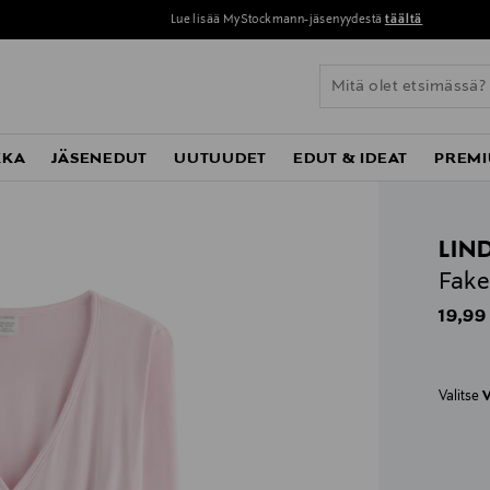
Lue lisää MyStockmann-jäsenyydestä
täältä
KKA
JÄSENEDUT
UUTUUDET
EDUT & IDEAT
PREMI
LIN
Fake
Origin
19,99
Valitse
V