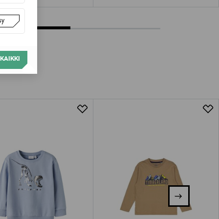
sy
KAIKKI