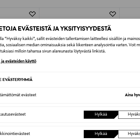
Alk. 6,90 €, kun toimitus on saatavi
IETOJA EVÄSTEISTÄ JA YKSITYISYYDESTÄ
la “Hyväksy kaikki”, sallit evästeiden tallentamisen laitteellesi sisällön ja maino
tia, sosiaalisen median ominaisuuksia sekä liikenteen analysointia varten. Voit 
uksiasi milloin tahansa sivun alareunasta löytyvästä linkistä.
 ja evästeiden käyttö
SE EVÄSTERYHMIÄ
ttämättömät evästeet
Aina hyv
autusevästeet
Hylkää
Hyväk
TUOTE
ETUKUPONKITUOTE
ETU
LINDEX
LINDEX
Pitkähihainen trikoopaita
Pitkähih
kkinointievästeet
Hylkää
Hyväk
Original Price
Original
14,99 €
14,99 €