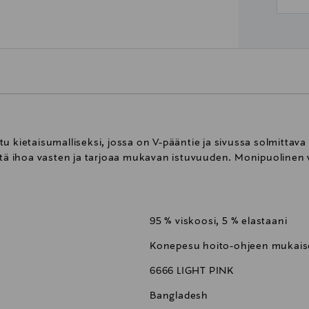
u kietaisumalliseksi, jossa on V-pääntie ja sivussa solmittav
ltä ihoa vasten ja tarjoaa mukavan istuvuuden. Monipuolinen va
95 % viskoosi, 5 % elastaani
Konepesu hoito-ohjeen mukaise
6666 LIGHT PINK
Bangladesh