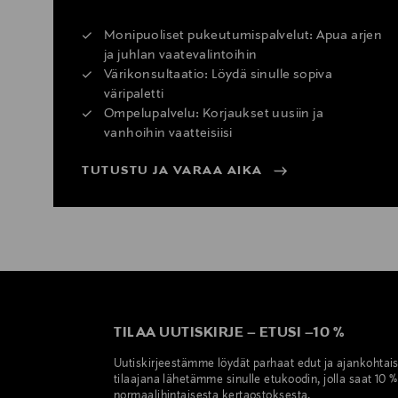
Monipuoliset pukeutumispalvelut: Apua arjen
ja juhlan vaatevalintoihin
Värikonsultaatio: Löydä sinulle sopiva
väripaletti
Ompelupalvelu: Korjaukset uusiin ja
vanhoihin vaatteisiisi
TUTUSTU JA VARAA AIKA
TILAA UUTISKIRJE
–
ETUSI
–
10 %
Uutiskirjeestämme löydät parhaat edut ja ajankohtai
tilaajana lähetämme sinulle etukoodin, jolla saat 10 
normaalihintaisesta kertaostoksesta.