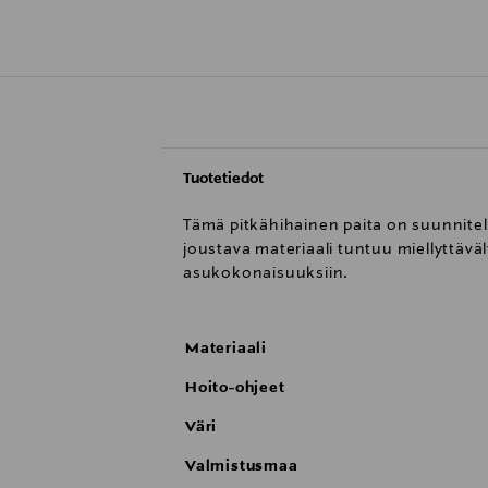
Tuotetiedot
Tämä pitkähihainen paita on suunnitelt
joustava materiaali tuntuu miellyttävä
asukokonaisuuksiin.
Materiaali
Hoito-ohjeet
Väri
Valmistusmaa