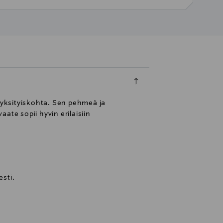
a yksityiskohta. Sen pehmeä ja
ate sopii hyvin erilaisiin
sti.