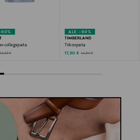
–60%
ALE –60%
T
TIMBERLAND
-collegepaita
Trikoopaita
ted Price
Discounted Price
Original Price
Original Price
17,90 €
24,99 €
44,90 €