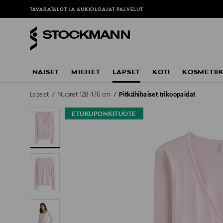
TAVARATALOT JA AUKIOLOAJAT
PALVELUT
NAISET
MIEHET
LAPSET
KOTI
KOSMETII
Lapset
Nuoret 128-176 cm
Pitkähihaiset trikoopaidat
ETUKUPONKITUOTE