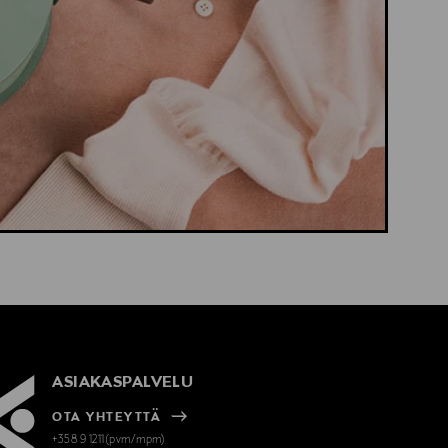
ASIAKASPALVELU
OTA YHTEYTTÄ
+358 9 1211(pvm/mpm)