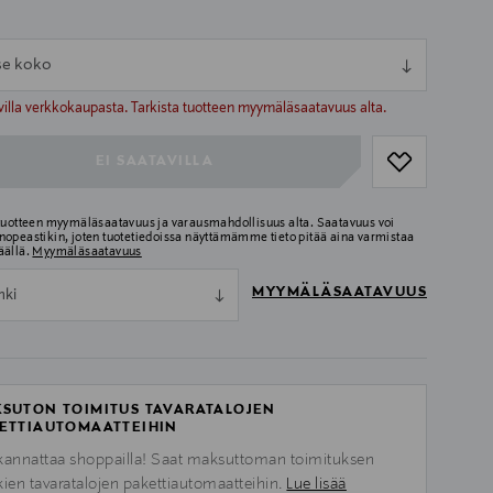
tse koko
ull
ull
villa verkkokaupasta. Tarkista tuotteen myymäläsaatavuus alta.
EI SAATAVILLA
 tuotteen myymäläsaatavuus ja varausmahdollisuus alta. Saatavuus voi
nopeastikin, joten tuotetiedoissa näyttämämme tieto pitää aina varmistaa
äällä.
Myymäläsaatavuus
MYYMÄLÄSAATAVUUS
nki
SUTON TOIMITUS TAVARATALOJEN
ETTIAUTOMAATTEIHIN
kannattaa shoppailla! Saat maksuttoman toimituksen
kien tavaratalojen pakettiautomaatteihin.
Lue lisää