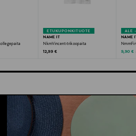
ETUKUPONKITUOTE
ALE 
NAME IT
NAME I
ollegepaita
NkmVincent-trikoopaita
NmmFinn
Original Price
Discoun
12,99 €
9,90 €