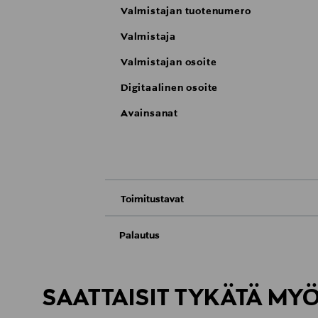
Valmistajan tuotenumero
Valmistaja
Valmistajan osoite
Digitaalinen osoite
Avainsanat
Toimitustavat
Nouto tavaratalosta
Palautus
Meille on hyvin tärkeää, että olet tyytyvä
Toimitus automaattiin tai noutopisteeseen
Palauttaminen on maksutonta eikä sinun ta
SAATTAISIT TYKÄTÄ MY
LUE TARKEMMAT PALAUTUSOHJEET
Kotiinkuljetus