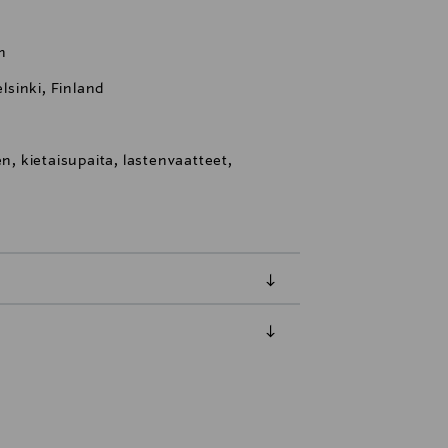
n
sinki, Finland
en, kietaisupaita, lastenvaatteet,
luessa tuotteen vastaanottamisesta.
tuotteen koosta riippuen