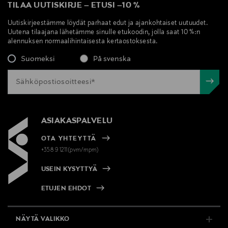
TILAA UUTISKIRJE
–
ETUSI
–
10 %
Uutiskirjeestämme löydät parhaat edut ja ajankohtaiset uutuudet.
Uutena tilaajana lähetämme sinulle etukoodin, jolla saat 10 %:n
alennuksen normaalihintaisesta kertaostoksesta.
Suomeksi
På svenska
ASIAKASPALVELU
OTA YHTEYTTÄ
+358 9 1211(pvm/mpm)
USEIN KYSYTTYÄ
ETUJEN EHDOT
NÄYTÄ VALIKKO