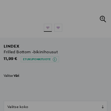
LINDEX
Frilled Bottom -bikinihousut
Original Price
11,99 €
ETUKUPONKITUOTE
Valitse
Väri
null
null