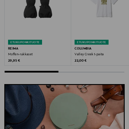
Lindex, uimahousut, bikinin alaosa, lasten uima-asu,
röyhelöuimahousut, merenneitouimahousut, uima-
asu
ETUKUPONKITUOTE
ETUKUPONKITUOTE
REIMA
COLUMBIA
Moffen-rukkaset
Valley Creek t-paita
Original Price
Original Price
29,95 €
22,00 €