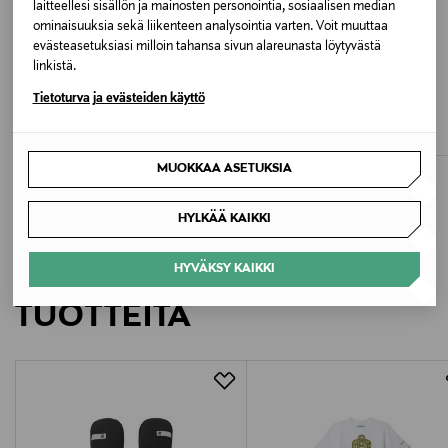
laitteellesi sisällön ja mainosten personointia, sosiaalisen median
Valmistusmaa
ominaisuuksia sekä liikenteen analysointia varten. Voit muuttaa
Bangladesh
evästeasetuksiasi milloin tahansa sivun alareunasta löytyvästä
linkistä.
ALE –45%
ETUKUPONKITUOTE
Valmistajan tuotenumero
MOLO
LINDEX
Tietoturva ja evästeiden käyttö
Boardies-uimahousut
Frilled Top -bikiniyläosa
3009292
Original Price
Discounted Price
Original Price
alk.
26,90 €
11,99 €
49,00 €
MUOKKAA ASETUKSIA
Valmistaja
Lindex Group Oyj/Lindex Division
HYLKÄÄ KAIKKI
Valmistajan osoite
LISÄÄ KIINNOSTAVIA
HYVÄKSY KAIKKI
Korkeavuorenkatu 28, 00130 Helsinki, Finland
TUOTTEITA
Digitaalinen osoite
info@lindex.com
Avainsanat