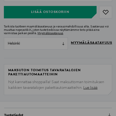
LISÄÄ OSTOSKORIIN
Tarkista tuotteen myymäläsaatavuus ja varausmahdollisuus alta. Saatavuus voi
muuttua nopeastikin, joten tuotetiedoissa näyttämämme tieto pitää aina
varmistaa paikan päällä.
Myymäläsaatavuus
MYYMÄLÄSAATAVUUS
Helsinki
MAKSUTON TOIMITUS TAVARATALOJEN
PAKETTIAUTOMAATTEIHIN
Nyt kannattaa shoppailla! Saat maksuttoman toimituksen
kaikkien tavaratalojen pakettiautomaatteihin.
Lue lisää
Tuotetiedot