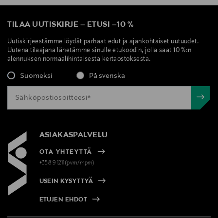
TILAA UUTISKIRJE
–
ETUSI
–
10 %
Uutiskirjeestämme löydät parhaat edut ja ajankohtaiset uutuudet.
Uutena tilaajana lähetämme sinulle etukoodin, jolla saat 10 %:n
alennuksen normaalihintaisesta kertaostoksesta.
Suomeksi
På svenska
ASIAKASPALVELU
OTA YHTEYTTÄ
+358 9 1211(pvm/mpm)
USEIN KYSYTTYÄ
ETUJEN EHDOT