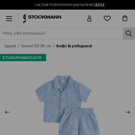
Lue lisää MyStockmann-jäsenyydestä
täältä
Menu
la
ETSI KAIKKI
NAISET
MIEHET
LAPSET
KOTI
KOSMETIIK
Lapset
Vauvat 50-98 cm
Bodyt & potkupuvut
ETUKUPONKITUOTE