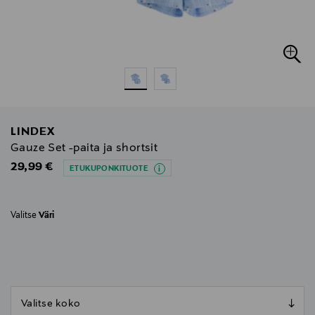
LINDEX
Gauze Set -paita ja shortsit
Original Price
29,99 €
ETUKUPONKITUOTE
Valitse
Väri
null