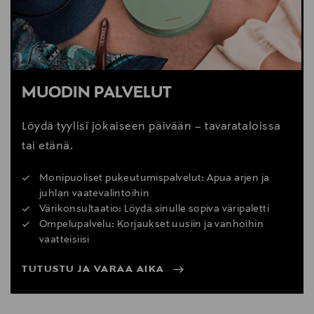
MUODIN PALVELUT
Löydä tyylisi jokaiseen päivään – tavarataloissa
tai etänä.
Monipuoliset pukeutumispalvelut: Apua arjen ja
juhlan vaatevalintoihin
Värikonsultaatio: Löydä sinulle sopiva väripaletti
Ompelupalvelu: Korjaukset uusiin ja vanhoihin
vaatteisiisi
TUTUSTU JA VARAA AIKA