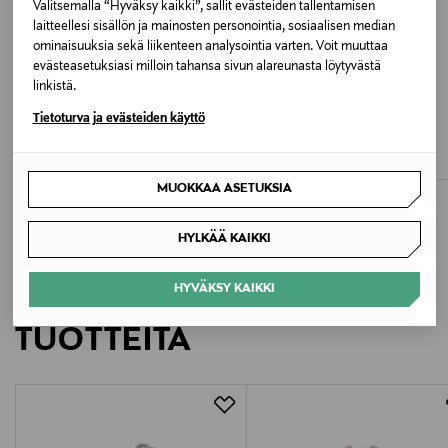
Valitsemalla “Hyväksy kaikki”, sallit evästeiden tallentamisen
laitteellesi sisällön ja mainosten personointia, sosiaalisen median
Valmistusmaa
ominaisuuksia sekä liikenteen analysointia varten. Voit muuttaa
Intia
evästeasetuksiasi milloin tahansa sivun alareunasta löytyvästä
linkistä.
ETUKUPONKITUOTE
ETUKUPONKITUOTE
Valmistajan tuotenumero
Tietoturva ja evästeiden käyttö
TOMMY HILFIGER
LINDEX
Collegepaita ja -housut
Soft Set - collegepaita & leggingsit
3010089
Original Price
Original Price
99,90 €
27,99 €
MUOKKAA ASETUKSIA
Valmistaja
Lindex Group Oyj/Lindex Division
HYLKÄÄ KAIKKI
Valmistajan osoite
HYVÄKSY KAIKKI
LISÄÄ KIINNOSTAVIA
Korkeavuorenkatu 28, 00130 Helsinki, Finland
TUOTTEITA
Digitaalinen osoite
info@lindex.com
Avainsanat