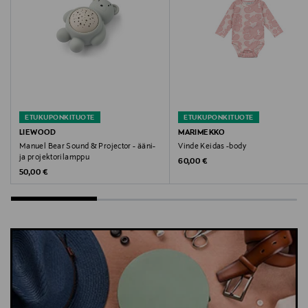
Lindex, setti, vauvanvaatteet, lastenvaatteet, shortsit,
paita, puuvilla, asukokonaisuus
ETUKUPONKITUOTE
ETUKUPONKITUOTE
LIEWOOD
MARIMEKKO
Manuel Bear Sound & Projector - ääni-
Vinde Keidas -body
ja projektorilamppu
Original Price
60,00 €
Original Price
50,00 €