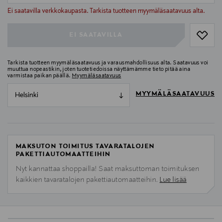
null
Ei saatavilla verkkokaupasta. Tarkista tuotteen myymäläsaatavuus alta.
EI SAATAVILLA
Tarkista tuotteen myymäläsaatavuus ja varausmahdollisuus alta. Saatavuus voi
muuttua nopeastikin, joten tuotetiedoissa näyttämämme tieto pitää aina
varmistaa paikan päällä.
Myymäläsaatavuus
MYYMÄLÄSAATAVUUS
Helsinki
MAKSUTON TOIMITUS TAVARATALOJEN
PAKETTIAUTOMAATTEIHIN
Nyt kannattaa shoppailla! Saat maksuttoman toimituksen
kaikkien tavaratalojen pakettiautomaatteihin.
Lue lisää