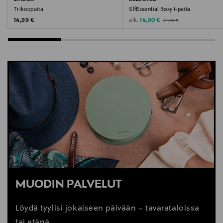
Trikoopaita
SlfEssential Boxy t-paita
Original Price
Original Price
Discounted Price
alk.
14,99 €
14,90 €
24,99 €
MUODIN PALVELUT
Löydä tyylisi jokaiseen päivään – tavarataloissa
tai etänä.