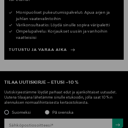
Monipuoliset pukeutumispalvelut: Apua arjen ja
juhlan vaatevalintoihin
Värikonsultaatio: Löydä sinulle sopiva väripaletti
Ompelupalvelu: Korjaukset uusiin ja vanhoihin
vaatteisiisi
TUTUSTU JA VARAA AIKA
TILAA UUTISKIRJE
–
ETUSI
–
10 %
Uutiskirjeestämme löydät parhaat edut ja ajankohtaiset uutuudet.
Uutena tilaajana lähetämme sinulle etukoodin, jolla saat 10 %:n
alennuksen normaalihintaisesta kertaostoksesta.
Suomeksi
På svenska