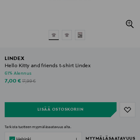
LINDEX
Hello Kitty and friends t-shirt Lindex
61% Alennus
Original Price
Discounted Price
7,00 €
17,99 €
null
null
LISÄÄ OSTOSKORIIN
Tarkista tuotteen myymäläsaatavuus alta.
MYYMÄLÄSAATAVUUS
Helsinki