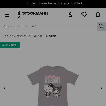
Lue lisää MyStockmann-jäsenyydestä
täältä
Menu
la
ETSI KAIKKI
NAISET
MIEHET
LAPSET
KOTI
KOSMETIIK
Lapset
Nuoret 128-176 cm
T-paidat
ALE –61%