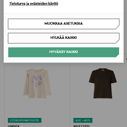
Tietoturva ja evästeiden käyttö
MUOKKAA ASETUKSIA
LISÄÄ KIINNOSTAVIA
HYLKÄÄ KAIKKI
TUOTTEITA
HYVÄKSY KAIKKI
ETUKUPONKITUOTE
ALE –40%
LINDEX
SELECTED