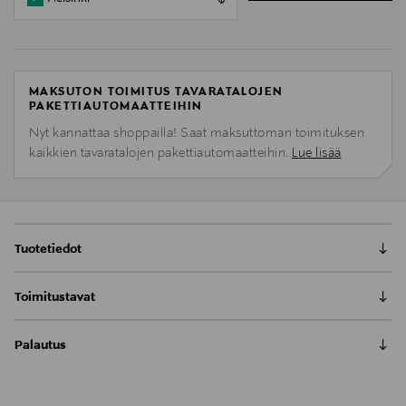
MAKSUTON TOIMITUS TAVARATALOJEN
PAKETTIAUTOMAATTEIHIN
Nyt kannattaa shoppailla! Saat maksuttoman toimituksen
kaikkien tavaratalojen pakettiautomaatteihin.
Lue lisää
Tuotetiedot
Toimitustavat
Nouto tavaratalosta
Palautus
0,00 €
Meille on hyvin tärkeää, että olet tyytyväinen tilaukseesi. Voit
Toimitus automaattiin tai noutopisteeseen
palauttaa tilaamasi tuotteen 30 vuorokauden kuluessa