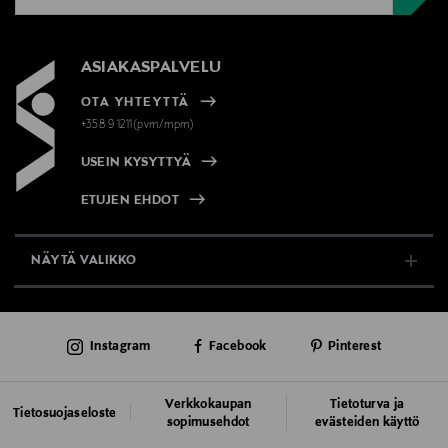
ASIAKASPALVELU
OTA YHTEYTTÄ
+358 9 1211(pvm/mpm)
USEIN KYSYTTYÄ
ETUJEN EHDOT
NÄYTÄ VALIKKO
TUKI & INFO
Instagram
Facebook
Pinterest
AJANKOHTAISTA
PALVELUT
Verkkokaupan
Tietoturva ja
Tietosuojaseloste
sopimusehdot
evästeiden käyttö
VASTUULLISUUS