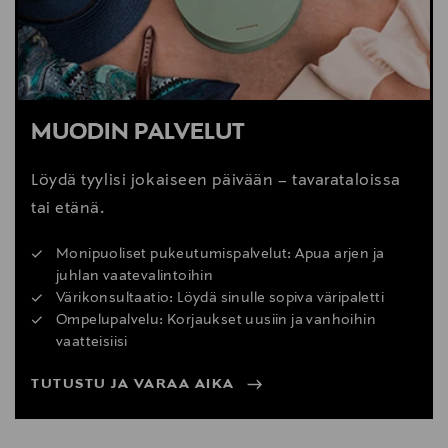
MUODIN PALVELUT
Löydä tyylisi jokaiseen päivään – tavarataloissa
tai etänä.
Monipuoliset pukeutumispalvelut: Apua arjen ja
juhlan vaatevalintoihin
Värikonsultaatio: Löydä sinulle sopiva väripaletti
Ompelupalvelu: Korjaukset uusiin ja vanhoihin
vaatteisiisi
TUTUSTU JA VARAA AIKA