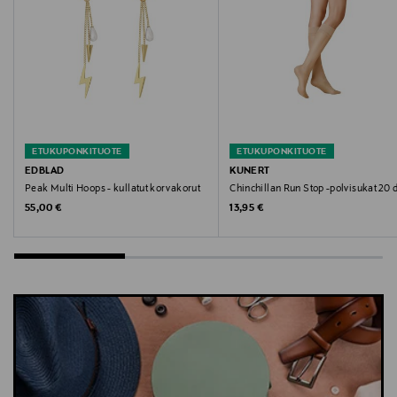
Digitaalinen osoite
info@lindex.com
Avainsanat
Lindex, alushousut, hipster, alusasut, alusvaatteet,
monipakkaus, alushousupakkaus
ETUKUPONKITUOTE
ETUKUPONKITUOTE
EDBLAD
KUNERT
Peak Multi Hoops - kullatut korvakorut
Chinchillan Run Stop -polvisukat 20 
Original Price
Original Price
55,00 €
13,95 €