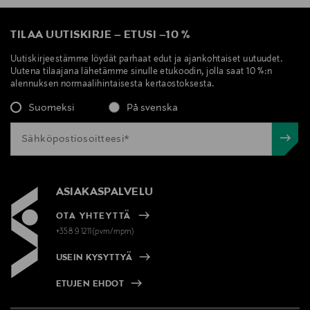
TILAA UUTISKIRJE
–
ETUSI
–
10 %
Uutiskirjeestämme löydät parhaat edut ja ajankohtaiset uutuudet.
Uutena tilaajana lähetämme sinulle etukoodin, jolla saat 10 %:n
alennuksen normaalihintaisesta kertaostoksesta.
Suomeksi
På svenska
ASIAKASPALVELU
OTA YHTEYTTÄ
+358 9 1211(pvm/mpm)
USEIN KYSYTTYÄ
ETUJEN EHDOT