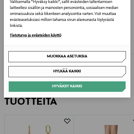
60 °C
Valitsemalla “Hyväksy kaikki”, sallit evästeiden tallentamisen
laitteellesi sisällön ja mainosten personointia, sosiaalisen median
ominaisuuksia sekä liikenteen analysointia varten. Voit muuttaa
Väri
evästeasetuksiasi milloin tahansa sivun alareunasta löytyvästä
70 WHITE
linkistä.
ETUKUPONKITUOTE
ETUKUPONKITUOTE
UUTTA
Tietoturva ja evästeiden käyttö
LINDEX
LINDEX
Valmistusmaa
Hipster Rainbow -alushousut 3-pack
Hipster-alushousut 3-pack
Original Price
Original Price
15,99 €
15,99 €
Bangladesh
MUOKKAA ASETUKSIA
Valmistajan tuotenumero
HYLKÄÄ KAIKKI
8613350
HYVÄKSY KAIKKI
LISÄÄ KIINNOSTAVIA
Valmistaja
TUOTTEITA
Lindex Group Oyj/Lindex Division
Valmistajan osoite
Korkeavuorenkatu 28, 00130 Helsinki, Finland