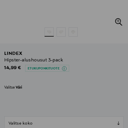
LINDEX
Hipster-alushousut 3-pack
Original Price
14,99 €
ETUKUPONKITUOTE
Valitse
Väri
null