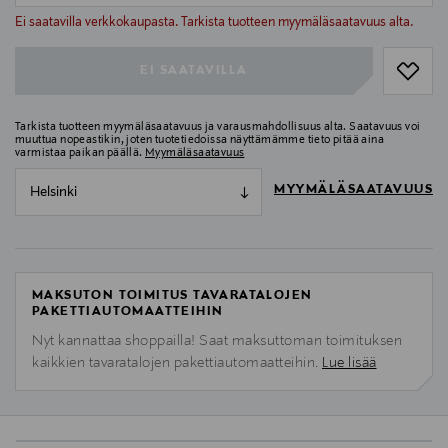
null
Ei saatavilla verkkokaupasta. Tarkista tuotteen myymäläsaatavuus alta.
EI SAATAVILLA
Tarkista tuotteen myymäläsaatavuus ja varausmahdollisuus alta. Saatavuus voi
muuttua nopeastikin, joten tuotetiedoissa näyttämämme tieto pitää aina
varmistaa paikan päällä.
Myymäläsaatavuus
MYYMÄLÄSAATAVUUS
Helsinki
MAKSUTON TOIMITUS TAVARATALOJEN
PAKETTIAUTOMAATTEIHIN
Nyt kannattaa shoppailla! Saat maksuttoman toimituksen
kaikkien tavaratalojen pakettiautomaatteihin.
Lue lisää