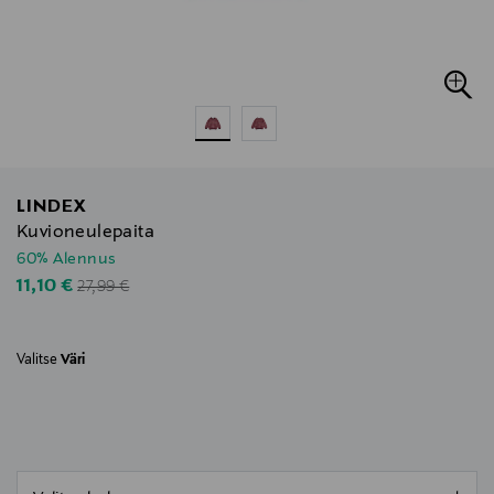
LINDEX
Kuvioneulepaita
60% Alennus
Original Price
Discounted Price
11,10 €
27,99 €
Valitse
Väri