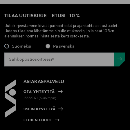
TILAA UUTISKIRJE
–
ETUSI
–
10 %
Uutiskirjeestämme löydät parhaat edut ja ajankohtaiset uutuudet.
Uutena tilaajana lähetämme sinulle etukoodin, jolla saat 10 %:n
alennuksen normaalihintaisesta kertaostoksesta.
Suomeksi
På svenska
ASIAKASPALVELU
OTA YHTEYTTÄ
+358 9 1211(pvm/mpm)
USEIN KYSYTTYÄ
ETUJEN EHDOT