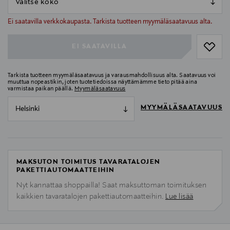
null
null
Ei saatavilla verkkokaupasta. Tarkista tuotteen myymäläsaatavuus alta.
EI SAATAVILLA
Tarkista tuotteen myymäläsaatavuus ja varausmahdollisuus alta. Saatavuus voi
muuttua nopeastikin, joten tuotetiedoissa näyttämämme tieto pitää aina
varmistaa paikan päällä.
Myymäläsaatavuus
MYYMÄLÄSAATAVUUS
Helsinki
MAKSUTON TOIMITUS TAVARATALOJEN
PAKETTIAUTOMAATTEIHIN
Nyt kannattaa shoppailla! Saat maksuttoman toimituksen
kaikkien tavaratalojen pakettiautomaatteihin.
Lue lisää