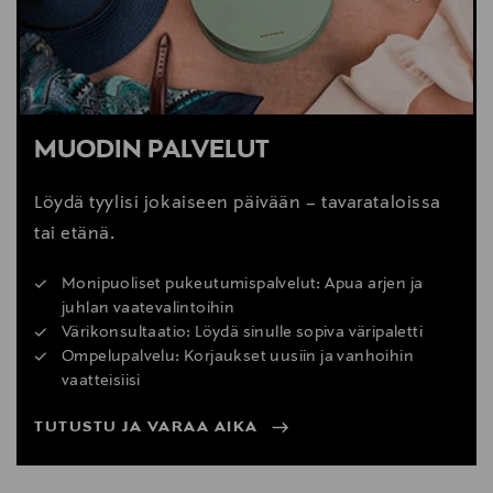
MUODIN PALVELUT
Löydä tyylisi jokaiseen päivään – tavarataloissa
tai etänä.
Monipuoliset pukeutumispalvelut: Apua arjen ja
juhlan vaatevalintoihin
Värikonsultaatio: Löydä sinulle sopiva väripaletti
Ompelupalvelu: Korjaukset uusiin ja vanhoihin
vaatteisiisi
TUTUSTU JA VARAA AIKA