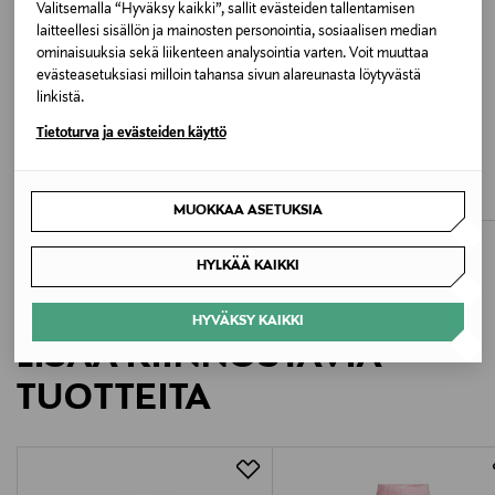
Valitsemalla “Hyväksy kaikki”, sallit evästeiden tallentamisen
laitteellesi sisällön ja mainosten personointia, sosiaalisen median
Väri
ominaisuuksia sekä liikenteen analysointia varten. Voit muuttaa
7268 DARK LILAC
evästeasetuksiasi milloin tahansa sivun alareunasta löytyvästä
linkistä.
Valmistusmaa
ALE –60%
ALE –61%
Tietoturva ja evästeiden käyttö
BOGI
NAME IT
Kiina
Fare-collegepaita
NkfBonni-leggingsit
Original Price
Discounted Price
Discounted Price
alk.
Original Price
9,90 €
5,90 €
14,99 €
24,90 €
MUOKKAA ASETUKSIA
Valmistajan tuotenumero
3001983
HYLKÄÄ KAIKKI
Valmistaja
HYVÄKSY KAIKKI
LISÄÄ KIINNOSTAVIA
Lindex Group Oyj/Lindex Division
TUOTTEITA
Valmistajan osoite
Korkeavuorenkatu 28, 00130 Helsinki, Finland
Digitaalinen osoite