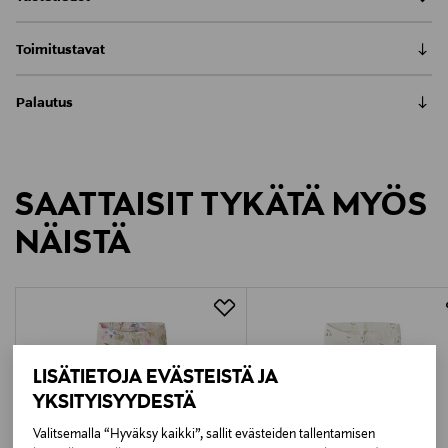
Nämä pehmeät ja joustavat legginsit ovat täydelliset
Toimitustavat
pienimmille. Valmistettu hengittävästä
puuvillasekoitteesta, ne tarjoavat mukavuutta koko
Nouto tavaratalosta
päiväksi. Resorivyötärö takaa hyvän istuvuuden ja
Palautus
0,00 €
helpon pukemisen. Kaunis röyhelöyksityiskohta
Meille on hyvin tärkeää, että olet tyytyväinen tilaukseesi. Voit
takana tuo ripauksen viehätystä. Nämä legginsit ovat
Toimitus automaattiin tai noutopisteeseen
palauttaa tilaamasi tuotteen 30 vuorokauden kuluessa
monikäyttöiset ja sopivat niin arkeen kuin juhlaankin.
LUE KOKO TUOTEKUVAUS
0,00 € – 4,90 €
tuotteen vastaanottamisesta. Palauttaminen on maksutonta
95% puuvillaa ja 5% elastaania varmistavat miellyttävän
SAATTAISIT TYKÄTÄ MYÖS
eikä sinun tarvitse ilmoittaa palautuksesta etukäteen.
tunteen ihoa vasten ja hyvän muotopysyvyyden.
Kotiinkuljetus
Materiaali
7,90 €–50,00 € kuljetusyhtiöstä ja tuotteen koosta riippuen
NÄISTÄ
95% cotton 5% elastane
LUE TARKEMMAT PALAUTUSOHJEET
Pikatoimitus Wolt
Alk. 6,90 €, kun toimitus on saatavilla valittuun
Väri
osoitteeseen.
6907 LIGHT DUSTY PINK
Valmistusmaa
LISÄTIETOJA EVÄSTEISTÄ JA
YKSITYISYYDESTÄ
Bangladesh
Valitsemalla “Hyväksy kaikki”, sallit evästeiden tallentamisen