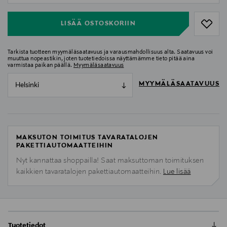
LISÄÄ OSTOSKORIIN
Tarkista tuotteen myymäläsaatavuus ja varausmahdollisuus alta. Saatavuus voi
muuttua nopeastikin, joten tuotetiedoissa näyttämämme tieto pitää aina
varmistaa paikan päällä.
Myymäläsaatavuus
MYYMÄLÄSAATAVUUS
Helsinki
MAKSUTON TOIMITUS TAVARATALOJEN
PAKETTIAUTOMAATTEIHIN
Nyt kannattaa shoppailla! Saat maksuttoman toimituksen
kaikkien tavaratalojen pakettiautomaatteihin.
Lue lisää
Tuotetiedot