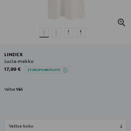
LINDEX
Lucia-mekko
Original Price
17,99 €
ETUKUPONKITUOTE
Valitse
Väri
null
null