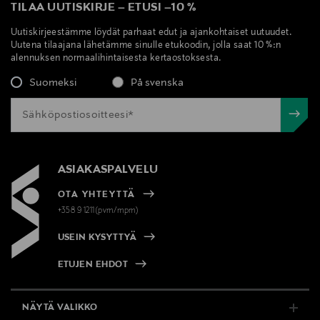
TILAA UUTISKIRJE
–
ETUSI
–
10 %
Uutiskirjeestämme löydät parhaat edut ja ajankohtaiset uutuudet.
Uutena tilaajana lähetämme sinulle etukoodin, jolla saat 10 %:n
alennuksen normaalihintaisesta kertaostoksesta.
Suomeksi
På svenska
ASIAKASPALVELU
OTA YHTEYTTÄ
+358 9 1211(pvm/mpm)
USEIN KYSYTTYÄ
ETUJEN EHDOT
NÄYTÄ VALIKKO