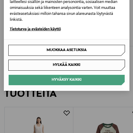
laitteellesi sisällön ja mainosten personointia, sosiaalisen median
Valmistusmaa
ominaisuuksia sekä liikenteen analysointia varten. Voit muuttaa
Intia
evästeasetuksiasi milloin tahansa sivun alareunasta löytyvästä
linkistä.
ALE –40%
ETUKUPONKITUOTE
Valmistajan tuotenumero
HUTTELIHUT
MATEX
Tietoturva ja evästeiden käyttö
Footies Wool Fleece -villatossut
Poppy-rusetti
8452542
Discounted Price
Original Price
Original Price
16,70 €
8,90 €
27,95 €
MUOKKAA ASETUKSIA
Valmistaja
Lindex Group Oyj/Lindex Division
HYLKÄÄ KAIKKI
Valmistajan osoite
LISÄÄ KIINNOSTAVIA
HYVÄKSY KAIKKI
Korkeavuorenkatu 28, 00130 Helsinki, Finland
TUOTTEITA
Digitaalinen osoite
info@lindex.com
Avainsanat