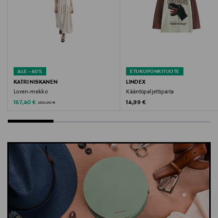
Lindex, Lucia gown, lucia mekko, juhlamekko,
joulumekko
ALE –40%
ETUKUPONKITUOTE
KATRI NISKANEN
LINDEX
Loven-mekko
Kääntöpaljettipaita
Discounted Price
Original Price
Original Price
167,40 €
14,99 €
280,00 €