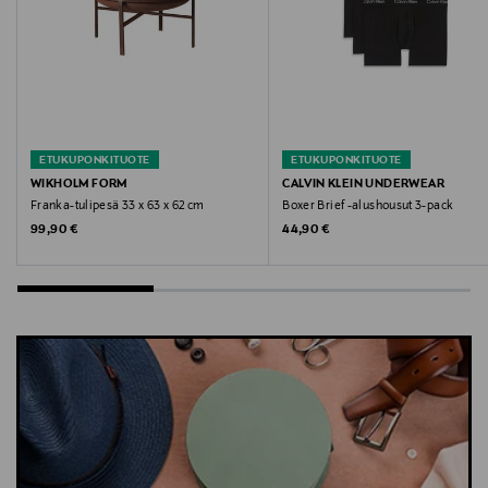
sukat, lasten sukat, Minecraft, sukkapakkaus, Lindex,
puuvillasukat, kuviolliset sukat
ETUKUPONKITUOTE
ETUKUPONKITUOTE
WIKHOLM FORM
CALVIN KLEIN UNDERWEAR
Franka-tulipesä 33 x 63 x 62 cm
Boxer Brief -alushousut 3-pack
Original Price
Original Price
99,90 €
44,90 €