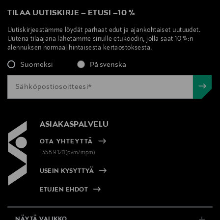
TILAA UUTISKIRJE
–
ETUSI
–
10 %
Uutiskirjeestämme löydät parhaat edut ja ajankohtaiset uutuudet.
Uutena tilaajana lähetämme sinulle etukoodin, jolla saat 10 %:n
alennuksen normaalihintaisesta kertaostoksesta.
Suomeksi
På svenska
ASIAKASPALVELU
OTA YHTEYTTÄ
+358 9 1211(pvm/mpm)
USEIN KYSYTTYÄ
ETUJEN EHDOT
NÄYTÄ VALIKKO