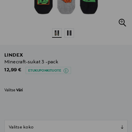
LINDEX
Minecraft-sukat 3 -pack
Original Price
12,99 €
ETUKUPONKITUOTE
Valitse
Väri
null
null