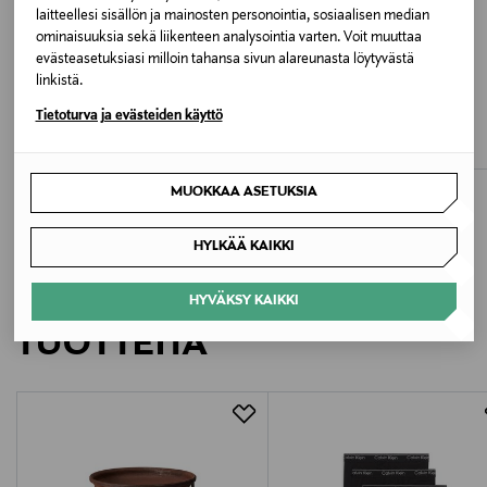
Valmistusmaa
laitteellesi sisällön ja mainosten personointia, sosiaalisen median
ominaisuuksia sekä liikenteen analysointia varten. Voit muuttaa
Turkki
evästeasetuksiasi milloin tahansa sivun alareunasta löytyvästä
linkistä.
ETUKUPONKITUOTE
ETUKUPONKITUOTE
Valmistajan tuotenumero
EWERS
LIVLY
Tietoturva ja evästeiden käyttö
Sukat 2-pack
Sukat 3-pack
3006969
Original Price
Original Price
9,95 €
19,00 €
Valmistaja
MUOKKAA ASETUKSIA
Lindex Group Oyj/Lindex Division
HYLKÄÄ KAIKKI
Valmistajan osoite
LISÄÄ KIINNOSTAVIA
HYVÄKSY KAIKKI
Korkeavuorenkatu 28, 00130 Helsinki, Finland
TUOTTEITA
Digitaalinen osoite
info@lindex.com
Avainsanat