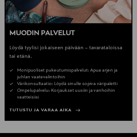
MUODIN PALVELUT
Löydä tyylisi jokaiseen päivään – tavarataloissa
tai etänä.
Monipuoliset pukeutumispalvelut: Apua arjen ja
juhlan vaatevalintoihin
Värikonsultaatio: Löydä sinulle sopiva väripaletti
Ompelupalvelu: Korjaukset uusiin ja vanhoihin
vaatteisiisi
TUTUSTU JA VARAA AIKA