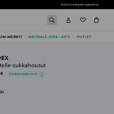
MYSTOCKMANN-JÄSENYYS
label.header.go
UM-MERKIT
KAUSIALE JOPA –40 %
OUTLET
DEX
telle-sukkahousut
al Price
 €
ETUKUPONKITUOTE
äri