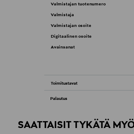
Valmistajan tuotenumero
Valmistaja
Valmistajan osoite
Digitaalinen osoite
Avainsanat
Toimitustavat
Nouto tavaratalosta
Palautus
Meille on hyvin tärkeää, että olet tyytyvä
Toimitus automaattiin tai noutopisteeseen
Palauttaminen on maksutonta eikä sinun ta
SAATTAISIT TYKÄTÄ MY
LUE TARKEMMAT PALAUTUSOHJEET
Kotiinkuljetus