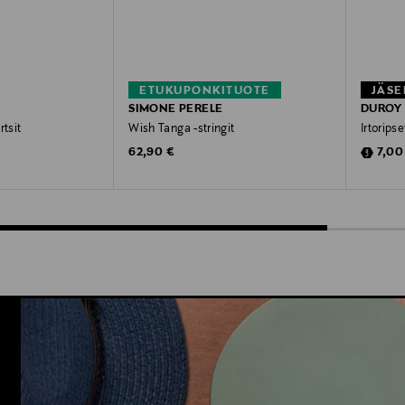
ETUKUPONKITUOTE
JÄSE
SIMONE PERELE
DUROY
rtsit
Wish Tanga -stringit
Irtoripse
Original Price
Disco
e
62,90 €
7,00