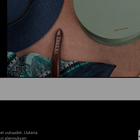
set uutuudet. Uutena
%:n alennuksen