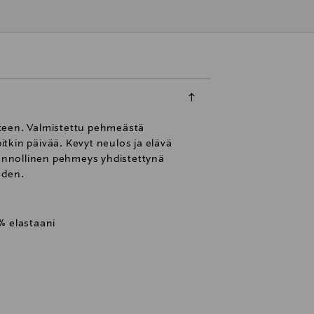
nteen. Valmistettu pehmeästä
itkin päivää. Kevyt neulos ja elävä
uonnollinen pehmeys yhdistettynä
uden.
 % elastaani