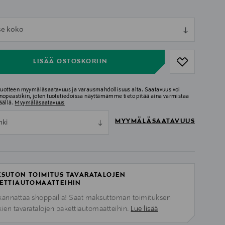
ull
tse koko
ull
LISÄÄ OSTOSKORIIN
 tuotteen myymäläsaatavuus ja varausmahdollisuus alta. Saatavuus voi
nopeastikin, joten tuotetiedoissa näyttämämme tieto pitää aina varmistaa
äällä.
Myymäläsaatavuus
MYYMÄLÄSAATAVUUS
nki
SUTON TOIMITUS TAVARATALOJEN
ETTIAUTOMAATTEIHIN
kannattaa shoppailla! Saat maksuttoman toimituksen
kien tavaratalojen pakettiautomaatteihin.
Lue lisää