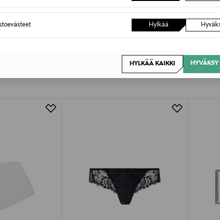
astoevästeet
Hylkää
Hyväk
HYVÄKSY 
HYLKÄÄ KAIKKI
OTTEITA