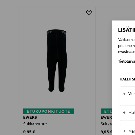
Pikatoimitus Wolt
LISÄT
Valitsemal
personoin
evästeaset
Tietoturva
HALLIT
+
Väl
ETUKUPONKITUOTE
ETUKUPONKI
+
Muk
EWERS
EWERS
Sukkahousut
Sukkahousut
+
Mar
Original Price
Original Price
9,95 €
9,95 €