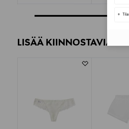
+
Til
LISÄÄ KIINNOSTAVIA TU