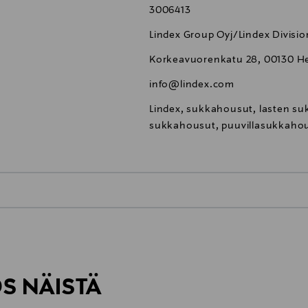
3006413
Lindex Group Oyj/Lindex Divisio
Korkeavuorenkatu 28, 00130 Hel
info@lindex.com
Lindex, sukkahousut, lasten suk
sukkahousut, puuvillasukkaho
0,00 €
inen tilaukseesi. Voit palauttaa tilaamasi tuotteen 30 vuorokauden ku
0,00 € – 4,90 €
rvitse ilmoittaa palautuksesta etukäteen.
ÖS NÄISTÄ
7,90 €–50,00 € kuljetusyhtiöstä ja 