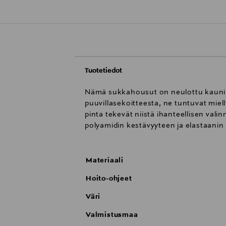
Tuotetiedot
Nämä sukkahousut on neulottu kauniill
puuvillasekoitteesta, ne tuntuvat miell
pinta tekevät niistä ihanteellisen val
polyamidin kestävyyteen ja elastaan
Materiaali
Hoito-ohjeet
Väri
Valmistusmaa