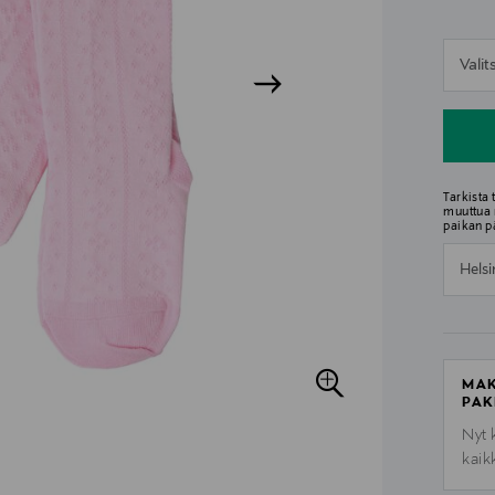
n
Vali
n
Tarkista
muuttua 
paikan p
Helsi
MAK
PAK
Nyt 
kaik