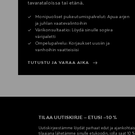
tavarataloissa tai etänä.
Monipuoliset pukeutumispalvelut: Apua arjen
ja juhlan vaatevalintoihin
Värikonsultaatio: Löydä sinulle sopiva
väripaletti
Ompelupalvelu: Korjaukset uusiin ja
vanhoihin vaatteisiisi
TUTUSTU JA VARAA AIKA
TILAA UUTISKIRJE
–
ETUSI
–
10 %
Uutiskirjeestämme löydät parhaat edut ja ajankohtai
tilaajana lähetämme sinulle etukoodin, jolla saat 10 