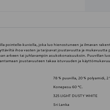
a pointelle-kuviolla, joka luo hienostuneen ja ilmavan rake
yttäviltä ihoa vasten ja tarjoavat joustavuutta ja mukavuutta p
innan arkeen tai juhlavampiin asukokonaisuuksiin. Puuvillan l
in antamaan joustavuuteen takaa istuvuuden ja käyttömukavu
78 % puuvilla, 20 % polyamidi, 2
Konepesu 60 °C.
325 LIGHT DUSTY WHITE
Sri Lanka