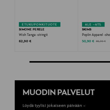
ETUKUPONKITUOTE
ALE –41%
SIMONE PERELE
SKIMS
Wish Tanga -stringit
Poplin Apparel -sho
Original Price
Discounted Price
Original Pric
62,90 €
50,90 €
86,00 €
MUODIN PALVELUT
Löydä tyylisi jokaiseen päivään –