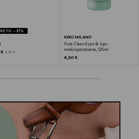
NETU –21%
KIKO MILANO
t
Pure Clean Eyes & Lips -
meikinpoistoaine, 125ml
unted Price
Original Price
 €
8,90 €
Original Price
8,90 €