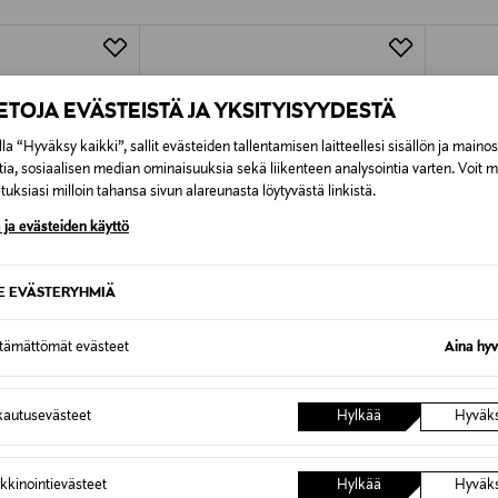
Alk. 6,90 €, kun toimitus on saatavi
IETOJA EVÄSTEISTÄ JA YKSITYISYYDESTÄ
la “Hyväksy kaikki”, sallit evästeiden tallentamisen laitteellesi sisällön ja maino
tia, sosiaalisen median ominaisuuksia sekä liikenteen analysointia varten. Voit 
uksiasi milloin tahansa sivun alareunasta löytyvästä linkistä.
 ja evästeiden käyttö
SE EVÄSTERYHMIÄ
ttämättömät evästeet
Aina hyv
TUOTE
ETUKUPONKITUOTE
ETU
autusevästeet
Hylkää
Hyväk
EWERS
EWERS
Sukkahousut
Festive
kkinointievästeet
Hylkää
Hyväk
Original Price
Original
9,95 €
4,99 €