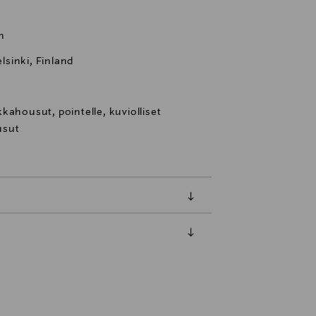
n
sinki, Finland
kahousut, pointelle, kuviolliset
usut
luessa tuotteen vastaanottamisesta.
tuotteen koosta riippuen