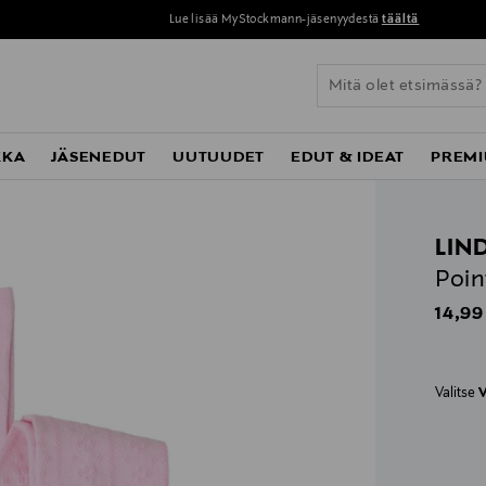
Lue lisää MyStockmann-jäsenyydestä
täältä
KKA
JÄSENEDUT
UUTUUDET
EDUT & IDEAT
PREMI
LIN
Poin
Origin
14,99
Valitse
V