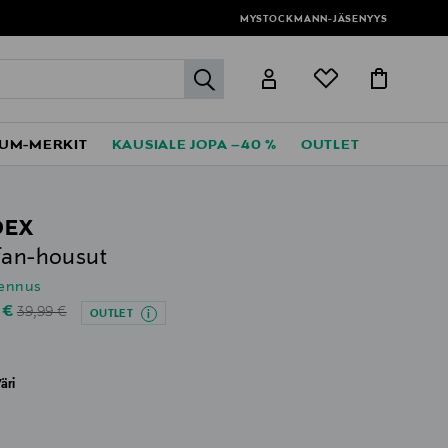
MYSTOCKMANN-JÄSENYYS
label.header.go
UM-MERKIT
KAUSIALE JOPA –40 %
OUTLET
DEX
fan-housut
lennus
Original Price
unted Price
 €
39,99 €
OUTLET
äri