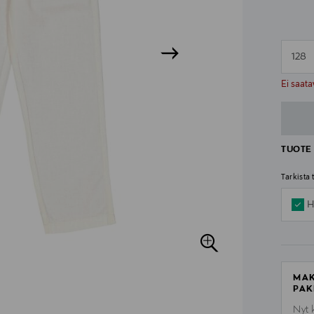
128
n
n
Ei saata
TUOTE 
Tarkista
H
MAK
PAK
Nyt 