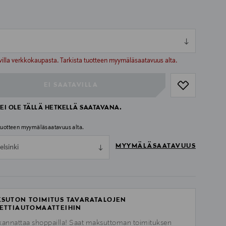
ull
ull
villa verkkokaupasta. Tarkista tuotteen myymäläsaatavuus alta.
EI SAATAVILLA
EI OLE TÄLLÄ HETKELLÄ SAATAVANA.
 tuotteen myymäläsaatavuus alta.
MYYMÄLÄSAATAVUUS
elsinki
SUTON TOIMITUS TAVARATALOJEN
ETTIAUTOMAATTEIHIN
kannattaa shoppailla! Saat maksuttoman toimituksen