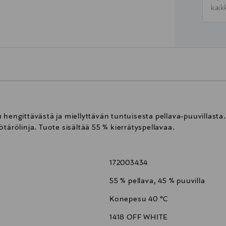
kaik
 hengittävästä ja miellyttävän tuntuisesta pellava-puuvillast
tärölinja. Tuote sisältää 55 % kierrätyspellavaa.
172003434
55 % pellava, 45 % puuvilla
Konepesu 40 °C
1418 OFF WHITE