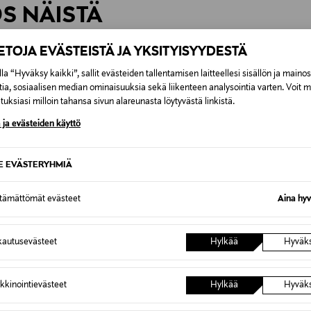
ÖS NÄISTÄ
7,90 €–50,00 € kuljetusyhtiöstä ja 
IETOJA EVÄSTEISTÄ JA YKSITYISYYDESTÄ
Alk. 6,90 €, kun toimitus on saatavi
la “Hyväksy kaikki”, sallit evästeiden tallentamisen laitteellesi sisällön ja maino
tia, sosiaalisen median ominaisuuksia sekä liikenteen analysointia varten. Voit 
uksiasi milloin tahansa sivun alareunasta löytyvästä linkistä.
 ja evästeiden käyttö
SE EVÄSTERYHMIÄ
ttämättömät evästeet
Aina hyv
autusevästeet
Hylkää
Hyväk
kkinointievästeet
Hylkää
Hyväk
TUOTE
ETUKUPONKITUOTE
ETU
POLO RALPH LAUREN
JACK &