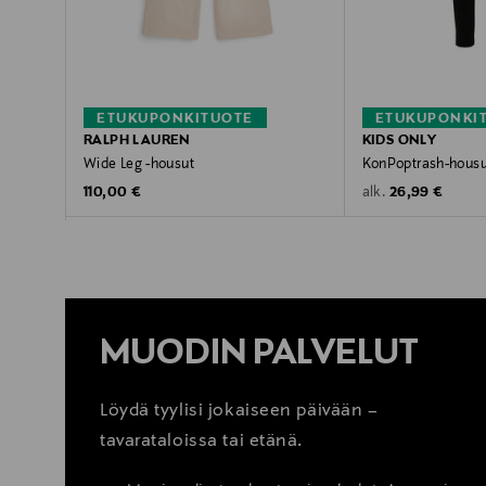
ETUKUPONKITUOTE
ETUKUPONKI
RALPH LAUREN
KIDS ONLY
Wide Leg -housut
KonPoptrash-housu
Original Price
Original Price
110,00 €
26,99 €
alk.
MUODIN PALVELUT
Löydä tyylisi jokaiseen päivään –
tavarataloissa tai etänä.