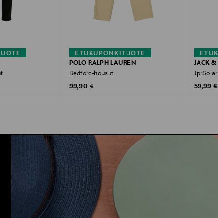
TUOTE
ETUKUPONKITUOTE
ETU
POLO RALPH LAUREN
JACK &
t
Bedford-housut
JprSolar
Original Price
Original
99,90 €
59,99 €