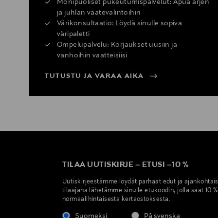
Monipuoliset pukeutumispalvelut: Apua arjen
ja juhlan vaatevalintoihin
Värikonsultaatio: Löydä sinulle sopiva
väripaletti
Ompelupalvelu: Korjaukset uusiin ja
vanhoihin vaatteisiisi
TUTUSTU JA VARAA AIKA
TILAA UUTISKIRJE
–
ETUSI
–
10 %
Uutiskirjeestämme löydät parhaat edut ja ajankohtai
tilaajana lähetämme sinulle etukoodin, jolla saat 10 
normaalihintaisesta kertaostoksesta.
Suomeksi
På svenska