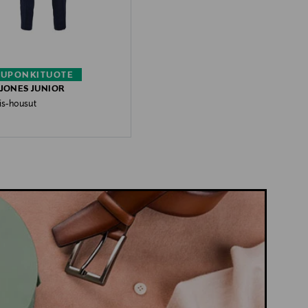
KUPONKITUOTE
 JONES JUNIOR
is-housut
 Price