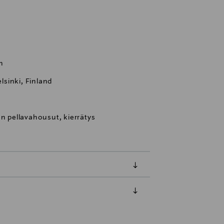
n
sinki, Finland
en pellavahousut, kierrätys
luessa tuotteen vastaanottamisesta.