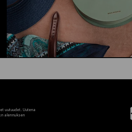
set uutuudet. Uutena
%:n alennuksen