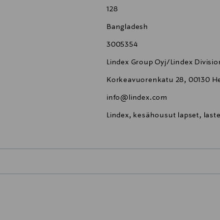
128
Bangladesh
3005354
Lindex Group Oyj/Lindex Divisio
Korkeavuorenkatu 28, 00130 Hel
info@lindex.com
Lindex, kesähousut lapset, last
0,00 €
inen tilaukseesi. Voit palauttaa tilaamasi tuotteen 30 vuorokauden ku
0,00 € – 4,90 €
rvitse ilmoittaa palautuksesta etukäteen.