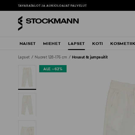
TAVARATALOT JA AUKIOLOAJAT
PALVELUT
NAISET
MIEHET
LAPSET
KOTI
KOSMETII
Lapset
Nuoret 128-176 cm
Housut & jumpsuitit
ALE –62%