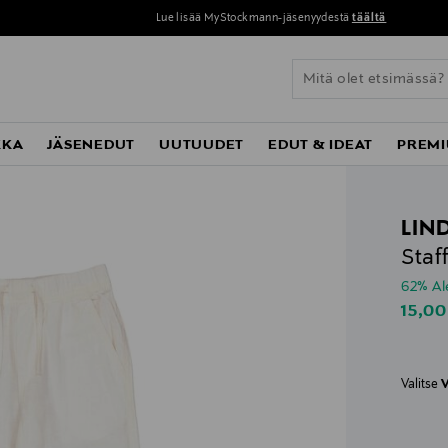
Lue lisää MyStockmann-jäsenyydestä
täältä
KKA
JÄSENEDUT
UUTUUDET
EDUT & IDEAT
PREMI
LIN
Staf
62% A
Disco
15,00
Valitse
V