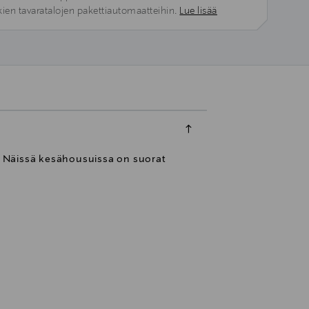
kien tavaratalojen pakettiautomaatteihin.
Lue lisää
a. Näissä kesähousuissa on suorat