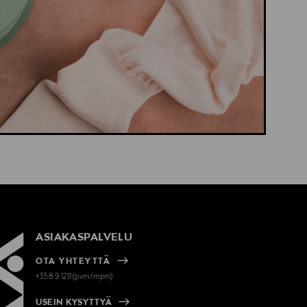
ASIAKASPALVELU
OTA YHTEYTTÄ
+358 9 1211(pvm/mpm)
USEIN KYSYTTYÄ