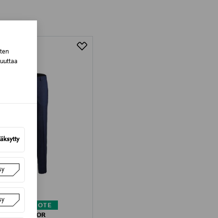
tuotteen koosta riippuen
lla valittuun osoitteeseen.
sten
muuttaa
äksytty
sy
sy
KUPONKITUOTE
 JONES JUNIOR