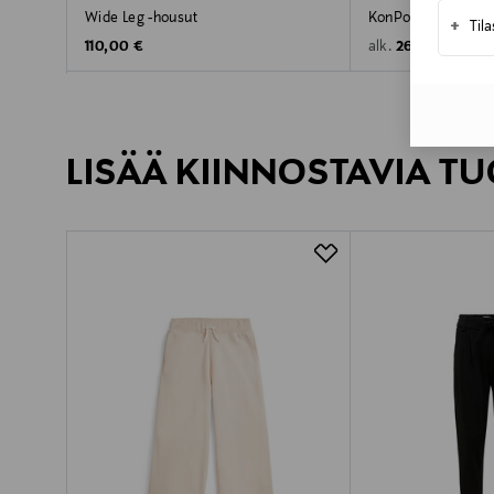
Wide Leg -housut
KonPoptrash-housu
+
Til
Original Price
Original Price
110,00 €
26,99 €
alk.
LISÄÄ KIINNOSTAVIA TU