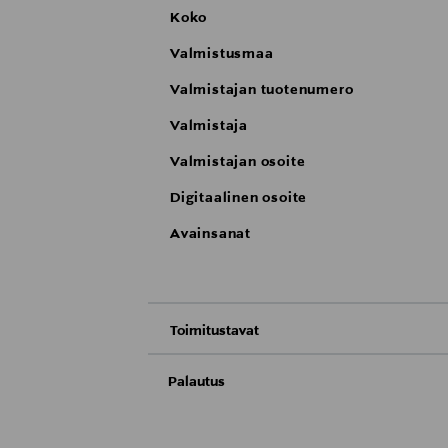
Koko
Valmistusmaa
Valmistajan tuotenumero
Valmistaja
Valmistajan osoite
Digitaalinen osoite
Avainsanat
Toimitustavat
Nouto tavaratalosta
Palautus
Meille on hyvin tärkeää, että olet tyytyvä
Toimitus automaattiin tai noutopisteeseen
Palauttaminen on maksutonta eikä sinun ta