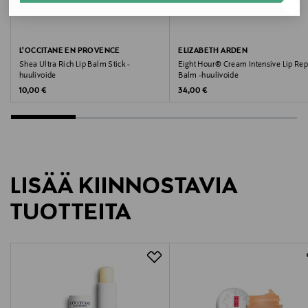
Kiina
Valmistajan tuotenumero
L'OCCITANE EN PROVENCE
ELIZABETH ARDEN
Shea Ultra Rich Lip Balm Stick -
Eight Hour® Cream Intensive Lip Rep
1410388EW
huulivoide
Balm -huulivoide
Original Price
Original Price
10,00 €
34,00 €
Valmistaja
Brushworks / Let’s Face It
Valmistajan osoite
LISÄÄ KIINNOSTAVIA
Drottninggatan 55, 11121 Stockholm, Sweden
TUOTTEITA
Digitaalinen osoite
info@letsfaceit.se
Avainsanat
LIPSMACKER, huulikiilto, huulet