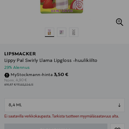
LIPSMACKER
Lippy Pal Swirly Llama Lipgloss -huulikiilto
29% Alennus
Discounted Price
3,50 €
MyStockmann-hinta
Original Price
4,90 €
Norm.
416,67 €/1l
583,33 €/1l
null
null
Ei saatavilla verkkokaupasta. Tarkista tuotteen myymäläsaatavuus alta.