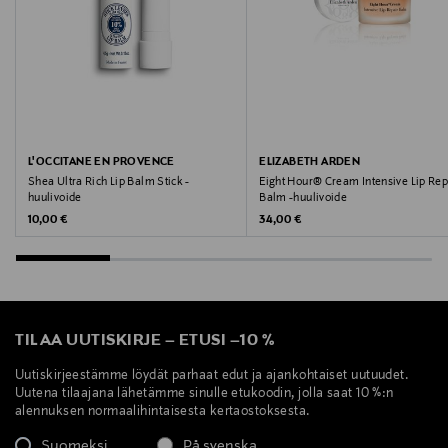
L'OCCITANE EN PROVENCE
ELIZABETH ARDEN
Shea Ultra Rich Lip Balm Stick -
Eight Hour® Cream Intensive Lip Rep
huulivoide
Balm -huulivoide
Original Price
Original Price
10,00 €
34,00 €
TILAA UUTISKIRJE
–
ETUSI
–
10 %
Uutiskirjeestämme löydät parhaat edut ja ajankohtaiset uutuudet.
Uutena tilaajana lähetämme sinulle etukoodin, jolla saat 10 %:n
alennuksen normaalihintaisesta kertaostoksesta.
Suomeksi
På svenska