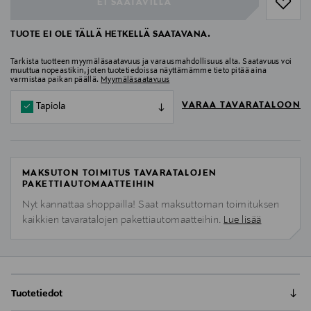
EI SAATAVILLA
TUOTE EI OLE TÄLLÄ HETKELLÄ SAATAVANA.
Tarkista tuotteen myymäläsaatavuus ja varausmahdollisuus alta. Saatavuus voi
muuttua nopeastikin, joten tuotetiedoissa näyttämämme tieto pitää aina
varmistaa paikan päällä.
Myymäläsaatavuus
VARAA TAVARATALOON
Tapiola
MAKSUTON TOIMITUS TAVARATALOJEN
PAKETTIAUTOMAATTEIHIN
Nyt kannattaa shoppailla! Saat maksuttoman toimituksen
kaikkien tavaratalojen pakettiautomaatteihin.
Lue lisää
Tuotetiedot