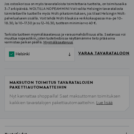
Jos ostoskorissa on myös tavarataloista toimitettavia tuotteita, on toimitusaika
3–7 arkipäivää. WOLTILLA NOPEAMMIN! Voit valita Helsingin tavaratalosta
toimitettaville tuotteille myös Wolt-pikatoimituksen, jos tilaat Helsingin Wolt-
palvelualueen sisällä. Voit tehdä Wolt-tilauksia verkkokaupassa ma–pe 10–
18.30, la 10–17.30 ja su 12–16.30, tuotteen minimiarvo 40 €.
Tarkista tuotteen myymäläsaatavuus ja varausmahdollisuus alta. Saatavuus voi
muuttua nopeastikin, joten tuotetiedoissa näyttämämme tieto pitää aina
varmistaa paikan päällä.
Myymäläsaatavuus
VARAA TAVARATALOON
Helsinki
MAKSUTON TOIMITUS TAVARATALOJEN
PAKETTIAUTOMAATTEIHIN
Nyt kannattaa shoppailla! Saat maksuttoman toimituksen
kaikkien tavaratalojen pakettiautomaatteihin.
Lue lisää