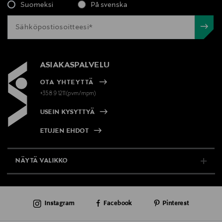
Suomeksi
På svenska
ASIAKASPALVELU
OTA YHTEYTTÄ
+358 9 1211(pvm/mpm)
USEIN KYSYTTYÄ
ETUJEN EHDOT
NÄYTÄ VALIKKO
TUKI & INFO
Instagram
Facebook
Pinterest
AJANKOHTAISTA