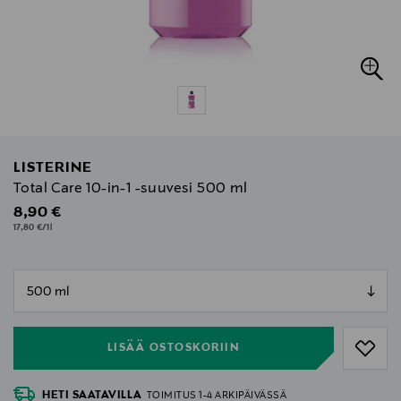
LISTERINE
Total Care 10-in-1 -suuvesi 500 ml
Original Price
8,90 €
17,80 €/1l
null
null
LISÄÄ OSTOSKORIIN
HETI SAATAVILLA
TOIMITUS 1-4 ARKIPÄIVÄSSÄ