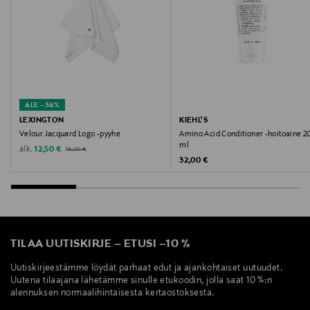
ALE –34%
LEXINGTON
KIEHL'S
Velour Jacquard Logo -pyyhe
Amino Acid Conditioner -hoitoaine 2
ml
Original Price
Discounted Price
alk.
12,50 €
19,00 €
Original Price
32,00 €
TILAA UUTISKIRJE
–
ETUSI
–
10 %
Uutiskirjeestämme löydät parhaat edut ja ajankohtaiset uutuudet.
Uutena tilaajana lähetämme sinulle etukoodin, jolla saat 10 %:n
alennuksen normaalihintaisesta kertaostoksesta.