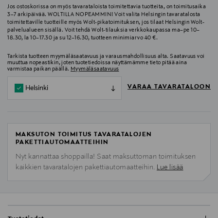
Jos ostoskorissa on myös tavarataloista toimitettavia tuotteita, on toimitusaika
3–7 arkipäivää. WOLTILLA NOPEAMMIN! Voit valita Helsingin tavaratalosta
toimitettaville tuotteille myös Wolt-pikatoimituksen, jos tilaat Helsingin Wolt-
palvelualueen sisällä. Voit tehdä Wolt-tilauksia verkkokaupassa ma–pe 10–
18.30, la 10–17.30 ja su 12–16.30, tuotteen minimiarvo 40 €.
Tarkista tuotteen myymäläsaatavuus ja varausmahdollisuus alta. Saatavuus voi
muuttua nopeastikin, joten tuotetiedoissa näyttämämme tieto pitää aina
varmistaa paikan päällä.
Myymäläsaatavuus
VARAA TAVARATALOON
Helsinki
MAKSUTON TOIMITUS TAVARATALOJEN
PAKETTIAUTOMAATTEIHIN
Nyt kannattaa shoppailla! Saat maksuttoman toimituksen
kaikkien tavaratalojen pakettiautomaatteihin.
Lue lisää