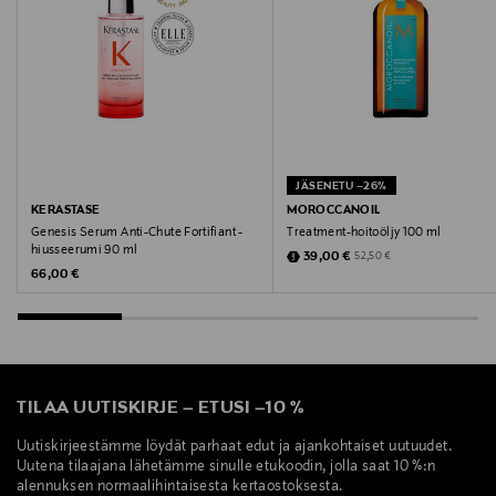
Valmistaja
Frameda Oy
Valmistajan osoite
Frameda Oy, Kansakoulukuja 3, 00100 HELSINKI,
Finland
JÄSENETU –26%
KERASTASE
MOROCCANOIL
Genesis Serum Anti-Chute Fortifiant -
Treatment-hoitoöljy 100 ml
Digitaalinen osoite
hiusseerumi 90 ml
Discounted Price
Original Price
39,00 €
52,50 €
info@frameda.fi
Original Price
66,00 €
Avainsanat
Living Proof, hoitoaine, hiukset
TILAA UUTISKIRJE
–
ETUSI
–
10 %
Uutiskirjeestämme löydät parhaat edut ja ajankohtaiset uutuudet.
Uutena tilaajana lähetämme sinulle etukoodin, jolla saat 10 %:n
alennuksen normaalihintaisesta kertaostoksesta.