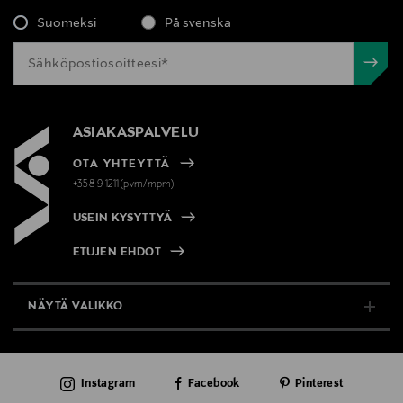
Suomeksi
På svenska
ASIAKASPALVELU
OTA YHTEYTTÄ
+358 9 1211(pvm/mpm)
USEIN KYSYTTYÄ
ETUJEN EHDOT
NÄYTÄ VALIKKO
TUKI & INFO
Instagram
Facebook
Pinterest
AJANKOHTAISTA