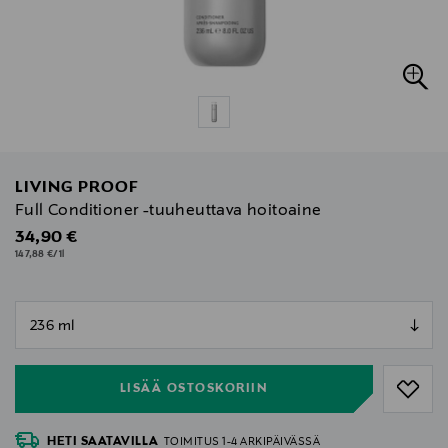
LIVING PROOF
Full Conditioner -tuuheuttava hoitoaine
Original Price
34,90 €
147,88 €/1l
null
null
LISÄÄ OSTOSKORIIN
HETI SAATAVILLA
TOIMITUS 1-4 ARKIPÄIVÄSSÄ