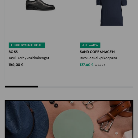
LIVLY, shortsibody, haalari vauva, shortsiasu vauvat,
haalari, vauvanvaate, vauvan body
ETUKUPONKITUOTE
ALE –40%
BOSS
SAND COPENHAGEN
Tayil Derby -nahkakengät
Rico Casual -pikeepaita
Original Price
Discounted Price
Original Price
199,00 €
137,40 €
229,00 €