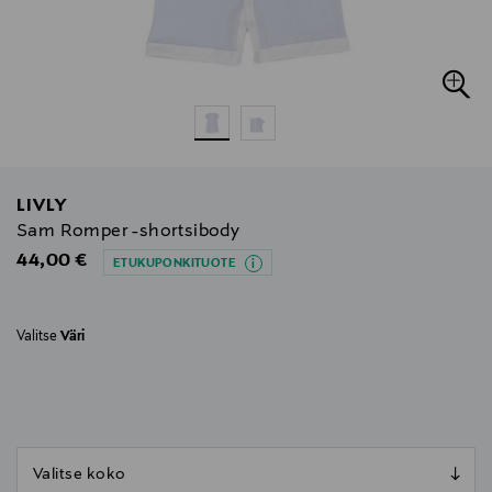
LIVLY
Sam Romper -shortsibody
Original Price
44,00 €
ETUKUPONKITUOTE
Valitse
Väri
null
null