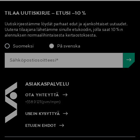
TILAA UUTISKIRJE
–
ETUSI
–
10 %
Uutiskirjeestämme löydät parhaat edut ja ajankohtaiset uutuudet.
Uutena tilaajana lähetämme sinulle etukoodin, jolla saat 10 %:n
alennuksen normaalihintaisesta kertaostoksesta.
Suomeksi
På svenska
ASIAKASPALVELU
OTA YHTEYTTÄ
+358 9 1211(pvm/mpm)
USEIN KYSYTTYÄ
ETUJEN EHDOT