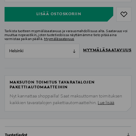
LISÄÄ OSTOSKORIIN
Tarkista tuotteen myymäläsaatavuus ja varausmahdollisuus alta. Saatavuus voi
muuttua nopeastikin, joten tuotetiedoissa näyttämämme tieto pitää aina
varmistaa paikan päällä.
Myymäläsaatavuus
MYYMÄLÄSAATAVUUS
Helsinki
MAKSUTON TOIMITUS TAVARATALOJEN
PAKETTIAUTOMAATTEIHIN
Nyt kannattaa shoppailla! Saat maksuttoman toimituksen
kaikkien tavaratalojen pakettiautomaatteihin.
Lue lisää
Tuotetiedot