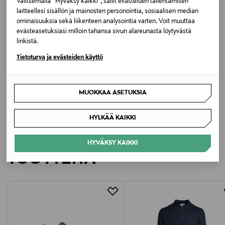
Valitsemalla “Hyväksy kaikki”, sallit evästeiden tallentamisen
Valmistusmaa
laitteellesi sisällön ja mainosten personointia, sosiaalisen median
Peru
ominaisuuksia sekä liikenteen analysointia varten. Voit muuttaa
evästeasetuksiasi milloin tahansa sivun alareunasta löytyvästä
ETUKUPONKITUOTE
ALE –40%
linkistä.
Valmistajan tuotenumero
LIVLY
MAIA FAMILY
Tietoturva ja evästeiden käyttö
Pearls-haalari
Rainforest-leikkipuku
131024030
Original Price
Discounted Price
Original Price
48,00 €
13,70 €
22,90 €
Valmistaja
MUOKKAA ASETUKSIA
Livly AB
HYLKÄÄ KAIKKI
Valmistajan osoite
LISÄÄ KIINNOSTAVIA
HYVÄKSY KAIKKI
Livly AB, Klangfärgsgatan 16, 426 52 Västra Frölunda,
TUOTTEITA
Sweden
Digitaalinen osoite
info@livlyclothing.com
Avainsanat