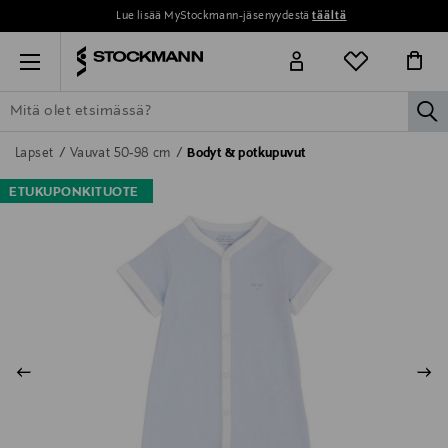
Lue lisää MyStockmann-jäsenyydestä
täältä
Menu
la
ETSI KAIKKI
NAISET
MIEHET
LAPSET
KOTI
KOSMETIIK
Lapset
Vauvat 50-98 cm
Bodyt & potkupuvut
ETUKUPONKITUOTE