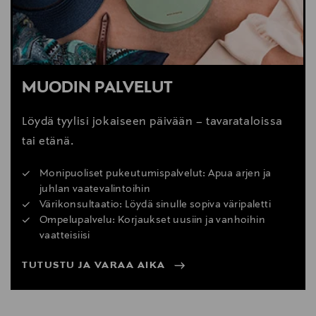
MUODIN PALVELUT
Löydä tyylisi jokaiseen päivään – tavarataloissa
tai etänä.
Monipuoliset pukeutumispalvelut: Apua arjen ja
juhlan vaatevalintoihin
Värikonsultaatio: Löydä sinulle sopiva väripaletti
Ompelupalvelu: Korjaukset uusiin ja vanhoihin
vaatteisiisi
TUTUSTU JA VARAA AIKA