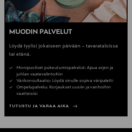
MUODIN PALVELUT
Löydä tyylisi jokaiseen päivään – tavarataloissa
tai etänä.
Monipuoliset pukeutumispalvelut: Apua arjen ja
juhlan vaatevalintoihin
Värikonsultaatio: Löydä sinulle sopiva väripaletti
Ompelupalvelu: Korjaukset uusiin ja vanhoihin
vaatteisiisi
TUTUSTU JA VARAA AIKA