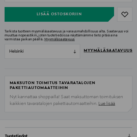
LISÄÄ OSTOSKORIIN
Tarkista tuotteen myymäläsaatavuus ja varausmahdollisuus alta. Saatavuus voi
muuttua nopeastikin, joten tuotetiedoissa näyttämämme tieto pitää aina
varmistaa paikan päällä.
Myymäläsaatavuus
MYYMÄLÄSAATAVUUS
Helsinki
MAKSUTON TOIMITUS TAVARATALOJEN
PAKETTIAUTOMAATTEIHIN
Nyt kannattaa shoppailla! Saat maksuttoman toimituksen
kaikkien tavaratalojen pakettiautomaatteihin.
Lue lisää
Tuotetiedot