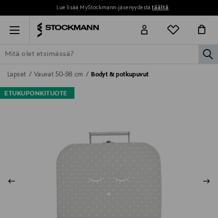
Lue lisää MyStockmann-jäsenyydestä
täältä
Menu
la
ETSI KAIKKI
NAISET
MIEHET
LAPSET
KOTI
KOSMETIIK
Lapset
Vauvat 50-98 cm
Bodyt & potkupuvut
ETUKUPONKITUOTE