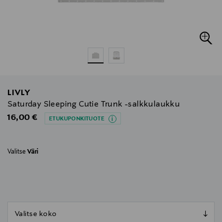
LIVLY
Saturday Sleeping Cutie Trunk -salkkulaukku
Original Price
16,00 €
ETUKUPONKITUOTE
Valitse
Väri
null
null