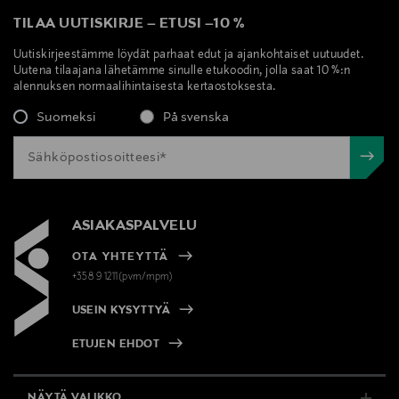
TILAA UUTISKIRJE
–
ETUSI
–
10 %
Uutiskirjeestämme löydät parhaat edut ja ajankohtaiset uutuudet.
Uutena tilaajana lähetämme sinulle etukoodin, jolla saat 10 %:n
alennuksen normaalihintaisesta kertaostoksesta.
Suomeksi
På svenska
ASIAKASPALVELU
OTA YHTEYTTÄ
+358 9 1211(pvm/mpm)
USEIN KYSYTTYÄ
ETUJEN EHDOT
NÄYTÄ VALIKKO