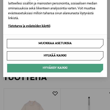
laitteellesi sisällön ja mainosten personointia, sosiaalisen median
Kiina
ominaisuuksia sekä liikenteen analysointia varten. Voit muuttaa
evästeasetuksiasi milloin tahansa sivun alareunasta löytyvästä
linkistä.
Valmistajan tuotenumero
ETUKUPONKITUOTE
ETUKUPONKITUOTE
NAME IT
LIVLY
Tietoturva ja evästeiden käyttö
10434
NbffiCherry-body
Plush Bunny -haalari
Original Price
Original Price
16,99 €
69,00 €
Valmistaja
MUOKKAA ASETUKSIA
Livly AB
HYLKÄÄ KAIKKI
Valmistajan osoite
LISÄÄ KIINNOSTAVIA
Livly AB, Klangfärgsgatan 16, 426 52 Västra Frölunda,
HYVÄKSY KAIKKI
Sweden
TUOTTEITA
Digitaalinen osoite
info@livlyclothing.com
Avainsanat