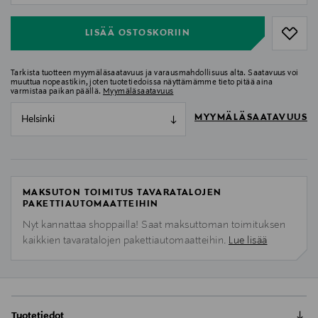
LISÄÄ OSTOSKORIIN
Tarkista tuotteen myymäläsaatavuus ja varausmahdollisuus alta. Saatavuus voi
muuttua nopeastikin, joten tuotetiedoissa näyttämämme tieto pitää aina
varmistaa paikan päällä.
Myymäläsaatavuus
MYYMÄLÄSAATAVUUS
Helsinki
MAKSUTON TOIMITUS TAVARATALOJEN
PAKETTIAUTOMAATTEIHIN
Nyt kannattaa shoppailla! Saat maksuttoman toimituksen
kaikkien tavaratalojen pakettiautomaatteihin.
Lue lisää
Tuotetiedot