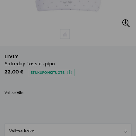
LIVLY
Saturday Tossie -pipo
Original Price
22,00 €
ETUKUPONKITUOTE
Valitse
Väri
null
null