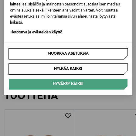
A01100 WHITE
laitteellesi sisällön ja mainosten personointia, sosiaalisen median
ominaisuuksia sekä liikenteen analysointia varten. Voit muuttaa
evästeasetuksiasi milloin tahansa sivun alareunasta löytyvästä
Valmistusmaa
linkistä.
ETUKUPONKITUOTE
ETUKUPONKITUOTE
Peru
LIVLY
LIVLY
Tietoturva ja evästeiden käyttö
Sleeping Cutie -kapalopeite
Saturday-ruokalappu
Valmistajan tuotenumero
Original Price
Original Price
32,00 €
18,00 €
11457
MUOKKAA ASETUKSIA
Valmistaja
HYLKÄÄ KAIKKI
Livly AB
LISÄÄ KIINNOSTAVIA
HYVÄKSY KAIKKI
Valmistajan osoite
TUOTTEITA
Livly AB, Klangfärgsgatan 16, 426 52 Västra Frölunda,
Sweden
Digitaalinen osoite
info@livlyclothing.com