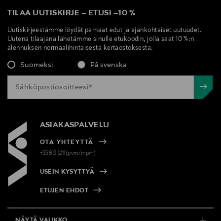
TILAA UUTISKIRJE
–
ETUSI
–
10 %
Uutiskirjeestämme löydät parhaat edut ja ajankohtaiset uutuudet.
Uutena tilaajana lähetämme sinulle etukoodin, jolla saat 10 %:n
alennuksen normaalihintaisesta kertaostoksesta.
Suomeksi
På svenska
ASIAKASPALVELU
OTA YHTEYTTÄ
+358 9 1211(pvm/mpm)
USEIN KYSYTTYÄ
ETUJEN EHDOT
NÄYTÄ VALIKKO