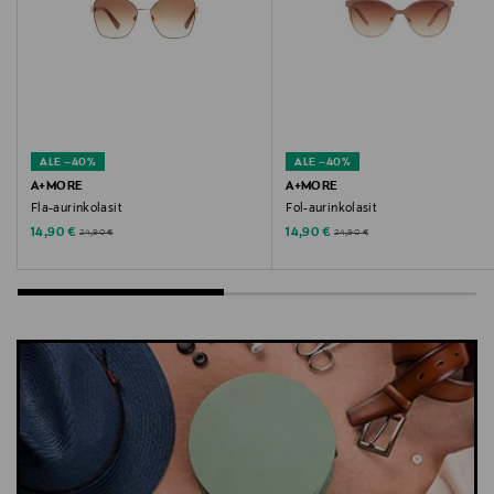
Avainsanat
LIVLY, vauvan pipo, vauvan hattu, puuvillapipo
ALE –40%
ALE –40%
A+MORE
A+MORE
Fla-aurinkolasit
Fol-aurinkolasit
Discounted Price
Discounted Price
Original Price
Original Price
14,90 €
14,90 €
24,90 €
24,90 €