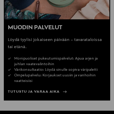
MUODIN PALVELUT
Löydä tyylisi jokaiseen päivään – tavarataloissa
tai etänä.
Monipuoliset pukeutumispalvelut: Apua arjen ja
juhlan vaatevalintoihin
Värikonsultaatio: Löydä sinulle sopiva väripaletti
Ompelupalvelu: Korjaukset uusiin ja vanhoihin
vaatteisiisi
TUTUSTU JA VARAA AIKA