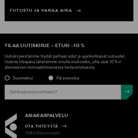
TUTUSTU JA VARAA AIKA
TILAA UUTISKIRJE
–
ETUSI
–
10 %
Uutiskirjeestämme löydät parhaat edut ja ajankohtaiset uutuudet.
Uutena tilaajana lähetämme sinulle etukoodin, jolla saat 10 %:n
alennuksen normaalihintaisesta kertaostoksesta.
Suomeksi
På svenska
ASIAKASPALVELU
OTA YHTEYTTÄ
+358 9 1211(pvm/mpm)