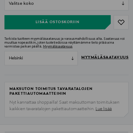
null
null
LISÄÄ OSTOSKORIIN
Tarkista tuotteen myymäläsaatavuus ja varausmahdollisuus alta. Saatavuus voi
muuttua nopeastikin, joten tuotetiedoissa näyttämämme tieto pitää aina
varmistaa paikan päällä.
Myymäläsaatavuus
MYYMÄLÄSAATAVUUS
Helsinki
MAKSUTON TOIMITUS TAVARATALOJEN
PAKETTIAUTOMAATTEIHIN
Nyt kannattaa shoppailla! Saat maksuttoman toimituksen
kaikkien tavaratalojen pakettiautomaatteihin.
Lue lisää