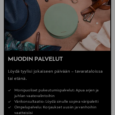
Avainsanat
nilkkurit, Chelsea kengät, chelsea nilkkurit,
nahkakengät, miesten kengät, Lloyd
MUODIN PALVELUT
Löydä tyylisi jokaiseen päivään – tavarataloissa
tai etänä.
Monipuoliset pukeutumispalvelut: Apua arjen ja
juhlan vaatevalintoihin
Värikonsultaatio: Löydä sinulle sopiva väripaletti
Ompelupalvelu: Korjaukset uusiin ja vanhoihin
vaatteisiisi