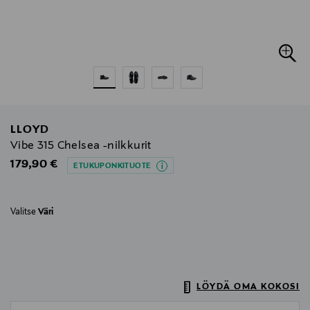
LLOYD
Vibe 315 Chelsea -nilkkurit
Original Price
179,90 €
ETUKUPONKITUOTE
Valitse
Väri
LÖYDÄ OMA KOKOSI