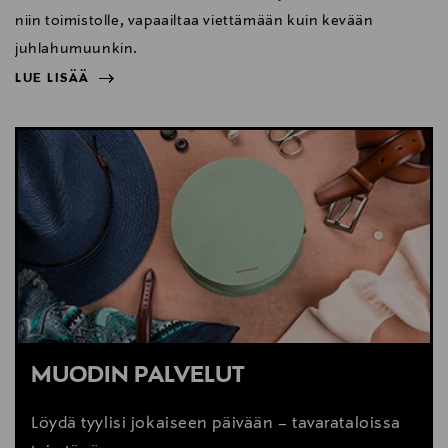
niin toimistolle, vapaailtaa viettämään kuin kevään
juhlahumuunkin.
LUE LISÄÄ
NÄYTÄ VÄHEMMÄN
LUE LISÄÄ
MUODIN PALVELUT
Löydä tyylisi jokaiseen päivään – tavarataloissa