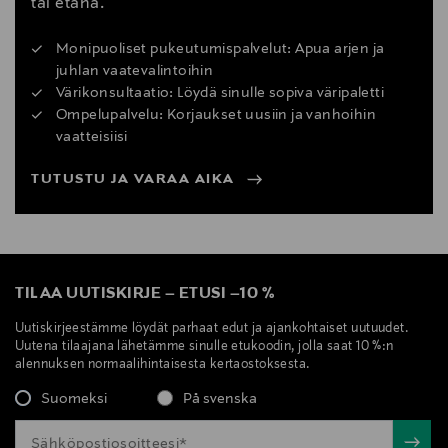
tai etänä.
Monipuoliset pukeutumispalvelut: Apua arjen ja
juhlan vaatevalintoihin
Värikonsultaatio: Löydä sinulle sopiva väripaletti
Ompelupalvelu: Korjaukset uusiin ja vanhoihin
vaatteisiisi
TUTUSTU JA VARAA AIKA
TILAA UUTISKIRJE
–
ETUSI
–
10 %
Uutiskirjeestämme löydät parhaat edut ja ajankohtaiset uutuudet.
Uutena tilaajana lähetämme sinulle etukoodin, jolla saat 10 %:n
alennuksen normaalihintaisesta kertaostoksesta.
Suomeksi
På svenska