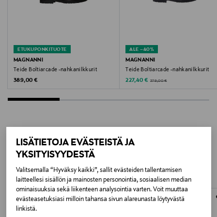
Valmistaja
LOAKE BROTHERS LTD
ETUKUPONKITUOTE
ALE –40%
Valmistajan osoite
MAGNANNI
MAGNANNI
Teide Boltiarcade -nahkanilkkurit
Teide Boltiarcade -nahkanilkkurit
Loake Shoemakers, Unique Boot Works,Wood Street,
Original Price
Discounted Price
Original Price
389,00 €
227,40 €
379,00 €
Kettering,Northamptonshire, NN16 9SN
Digitaalinen osoite
customer.services@loake.co.uk
LISÄTIETOJA EVÄSTEISTÄ JA
LISÄÄ KIINNOSTAVIA
Avainsanat
YKSITYISYYDESTÄ
TUOTTEITA
chelsea-nilkkurit
Valitsemalla “Hyväksy kaikki”, sallit evästeiden tallentamisen
laitteellesi sisällön ja mainosten personointia, sosiaalisen median
ominaisuuksia sekä liikenteen analysointia varten. Voit muuttaa
evästeasetuksiasi milloin tahansa sivun alareunasta löytyvästä
linkistä.