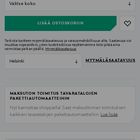
null
null
LISÄÄ OSTOSKORIIN
Tarkista tuotteen myymäläsaatavuus ja varausmahdollisuus alta. Saatavuus voi
muuttua nopeastikin, joten tuotetiedoissa näyttämämme tieto pitää aina
varmistaa paikan päällä.
Myymäläsaatavuus
MYYMÄLÄSAATAVUUS
Helsinki
MAKSUTON TOIMITUS TAVARATALOJEN
PAKETTIAUTOMAATTEIHIN
Nyt kannattaa shoppailla! Saat maksuttoman toimituksen
kaikkien tavaratalojen pakettiautomaatteihin.
Lue lisää