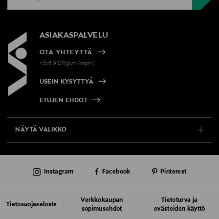
ASIAKASPALVELU
OTA YHTEYTTÄ
+358 9 1211(pvm/mpm)
USEIN KYSYTTYÄ
ETUJEN EHDOT
NÄYTÄ VALIKKO
TUKI & INFO
Instagram
Facebook
Pinterest
AJANKOHTAISTA
PALVELUT
Verkkokaupan
Tietoturva ja
Tietosuojaseloste
sopimusehdot
evästeiden käyttö