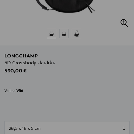
LONGCHAMP
3D Crossbody -laukku
Original Price
590,00 €
Valitse
Väri
null
null