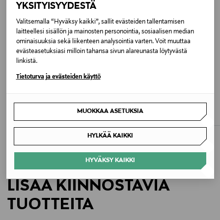
YKSITYISYYDESTÄ
Kokotiedot
28,5 x 18 x 5 cm. Olkahihnan korkeus: 25 cm.
Valitsemalla “Hyväksy kaikki”, sallit evästeiden tallentamisen
laitteellesi sisällön ja mainosten personointia, sosiaalisen median
Olkahihnan pituus: 51 - 59 cm.
ominaisuuksia sekä liikenteen analysointia varten. Voit muuttaa
evästeasetuksiasi milloin tahansa sivun alareunasta löytyvästä
Väri
linkistä.
001 BLACK
Tietoturva ja evästeiden käyttö
ETUKUPONKITUOTE
UUTTA
Koko
LONGCHAMP
MICHAEL MICHAEL KORS
Épure S Crossbody -laukku
XS Crossbody -laukku
MUOKKAA ASETUKSIA
28,5 x 18 x 5 cm
Original Price
Original Price
610,00 €
250,00 €
HYLKÄÄ KAIKKI
Valmistusmaa
Mauritius
HYVÄKSY KAIKKI
Valmistajan tuotenumero
LISÄÄ KIINNOSTAVIA
10292HCV
TUOTTEITA
Valmistaja