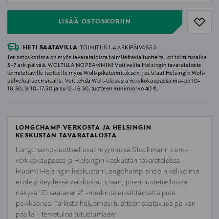
LISÄÄ OSTOSKORIIN
HETI SAATAVILLA
TOIMITUS 1-4 ARKIPÄIVÄSSÄ
Jos ostoskorissa on myös tavarataloista toimitettavia tuotteita, on toimitusaika
3–7 arkipäivää. WOLTILLA NOPEAMMIN! Voit valita Helsingin tavaratalosta
toimitettaville tuotteille myös Wolt-pikatoimituksen, jos tilaat Helsingin Wolt-
palvelualueen sisällä. Voit tehdä Wolt-tilauksia verkkokaupassa ma–pe 10–
18.30, la 10–17.30 ja su 12–16.30, tuotteen minimiarvo 40 €.
LONGCHAMP VERKOSTA JA HELSINGIN
KESKUSTAN TAVARATALOSTA
Longchamp-tuotteet ovat myynnissä Stockmann.com-
verkkokaupassa ja Helsingin keskustan tavaratalossa.
Huom! Helsingin keskustan Longchamp-shopin valikoima
ei ole yhteydessä verkkokauppaan, joten tuotetiedoissa
näkyvä "Ei saatavana" -merkintä ei välttämättä pidä
paikkaansa. Tarkista haluamasi tuotteen saatavuus paikan
päällä – tervetuloa tutustumaan!