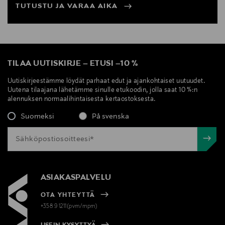
TUTUSTU JA VARAA AIKA
TILAA UUTISKIRJE
–
ETUSI
–
10 %
Uutiskirjeestämme löydät parhaat edut ja ajankohtaiset uutuudet.
Uutena tilaajana lähetämme sinulle etukoodin, jolla saat 10 %:n
alennuksen normaalihintaisesta kertaostoksesta.
Suomeksi
På svenska
ASIAKASPALVELU
OTA YHTEYTTÄ
+358 9 1211(pvm/mpm)