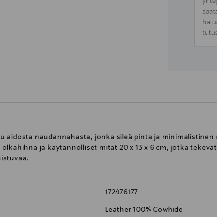
yhte
saat
halu
tutu
 aidosta naudannahasta, jonka sileä pinta ja minimalistinen
kahihna ja käytännölliset mitat 20 x 13 x 6 cm, jotka tekevät s
istuvaa.
172476177
Leather 100% Cowhide