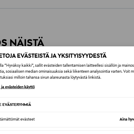
0,00 €
inen tilaukseesi. Voit palauttaa tilaamasi tuotteen 30 vuorokauden ku
0,00 € – 4,90 €
rvitse ilmoittaa palautuksesta etukäteen.
ÖS NÄISTÄ
7,90 €–50,00 € kuljetusyhtiöstä ja 
IETOJA EVÄSTEISTÄ JA YKSITYISYYDESTÄ
Alk. 6,90 €, kun toimitus on saatavi
la “Hyväksy kaikki”, sallit evästeiden tallentamisen laitteellesi sisällön ja maino
tia, sosiaalisen median ominaisuuksia sekä liikenteen analysointia varten. Voit 
uksiasi milloin tahansa sivun alareunasta löytyvästä linkistä.
 ja evästeiden käyttö
SE EVÄSTERYHMIÄ
ttämättömät evästeet
Aina hyv