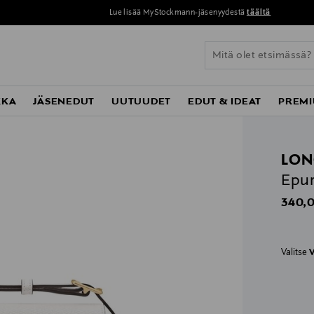
Lue lisää MyStockmann-jäsenyydestä
täältä
KKA
JÄSENEDUT
UUTUUDET
EDUT & IDEAT
PREMI
LO
Epur
Origin
340,0
Valitse
V