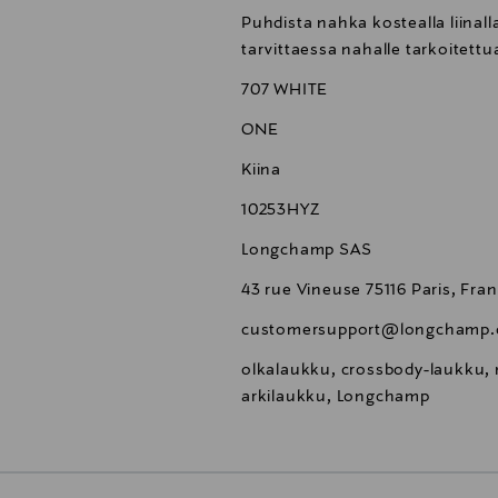
Puhdista nahka kostealla liinalla,
tarvittaessa nahalle tarkoitettu
707 WHITE
ONE
Kiina
10253HYZ
Longchamp SAS
43 rue Vineuse 75116 Paris, Fra
customersupport@longchamp
olkalaukku, crossbody-laukku, 
arkilaukku, Longchamp