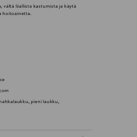
 vältä liiallista kastumista ja käytä
a hoitoainetta.
nce
.com
nahkalaukku, pieni laukku,