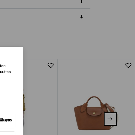
luessa tuotteen vastaanottamisesta.
tuotteen koosta riippuen
lla valittuun osoitteeseen.
sten
muuttaa
äksytty