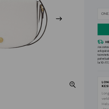
n
ONE
n
H
Jos ostos
arkipäiv
toimitett
palvelua
la 10–17
LON
KES
Long
verk
Hels