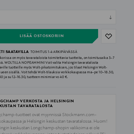
ull
ull
LISÄÄ OSTOSKORIIN
ETI SAATAVILLA
TOIMITUS 1-4 ARKIPÄIVÄSSÄ
korissa on myös tavarataloista toimitettavia tuotteita, on toimitusaika 3–7
ää. WOLTILLA NOPEAMMIN! Voit valita Helsingin tavaratalosta
aville tuotteille myös Wolt-pikatoimituksen, jos tilaat Helsingin Wolt-
lueen sisällä. Voit tehdä Wolt-tilauksia verkkokaupassa ma–pe 10–18.30,
.30 ja su 12–16.30, tuotteen minimiarvo 40 €.
GCHAMP VERKOSTA JA HELSINGIN
KUSTAN TAVARATALOSTA
champ-tuotteet ovat myynnissä Stockmann.com-
kokaupassa ja Helsingin keskustan tavaratalossa. Huom!
ingin keskustan Longchamp-shopin valikoima ei ole