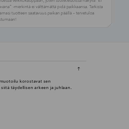
ydessä verkkokauppaan, joten tuotetiedoissa näkyvä "Ei
avana" -merkintä ei välttämättä pidä paikkaansa. Tarkista
amasi tuotteen saatavuus paikan päällä – tervetuloa
stumaan!
 muotoilu korostavat sen
iitä täydellisen arkeen ja juhlaan.