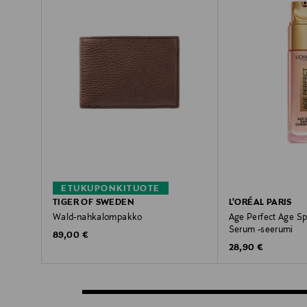
ETUKUPONKITUOTE
TIGER OF SWEDEN
L'ORÉAL PARIS
Wald-nahkalompakko
Age Perfect Age Sp
Serum -seerumi
Original Price
89,00 €
Original Price
28,90 €