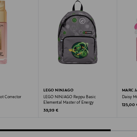
LEGO NINJAGO
MARC 
ot Corrector
LEGO NINJAGO Reppu Basic
Daisy M
Elemental Master of Energy
Original
125,00 
Original Price
39,99 €