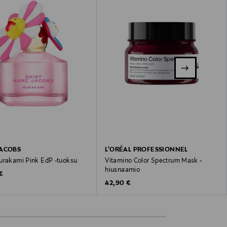
JACOBS
L'ORÉAL PROFESSIONNEL
urakami Pink EdP -tuoksu
Vitamino Color Spectrum Mask -
hiusnaamio
 Price
€
Original Price
42,90 €