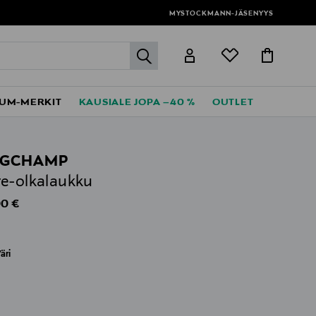
MYSTOCKMANN-JÄSENYYS
label.header.go
UM-MERKIT
KAUSIALE JOPA –40 %
OUTLET
NGCHAMP
e-olkalaukku
al Price
0 €
äri