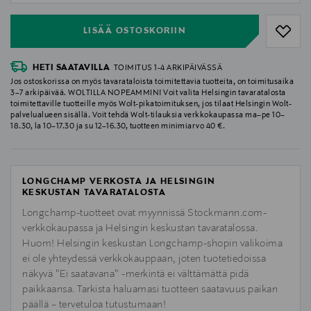
LISÄÄ OSTOSKORIIN
HETI SAATAVILLA
TOIMITUS 1-4 ARKIPÄIVÄSSÄ
Jos ostoskorissa on myös tavarataloista toimitettavia tuotteita, on toimitusaika
3–7 arkipäivää. WOLTILLA NOPEAMMIN! Voit valita Helsingin tavaratalosta
toimitettaville tuotteille myös Wolt-pikatoimituksen, jos tilaat Helsingin Wolt-
palvelualueen sisällä. Voit tehdä Wolt-tilauksia verkkokaupassa ma–pe 10–
18.30, la 10–17.30 ja su 12–16.30, tuotteen minimiarvo 40 €.
LONGCHAMP VERKOSTA JA HELSINGIN
KESKUSTAN TAVARATALOSTA
Longchamp-tuotteet ovat myynnissä Stockmann.com-
verkkokaupassa ja Helsingin keskustan tavaratalossa.
Huom! Helsingin keskustan Longchamp-shopin valikoima
ei ole yhteydessä verkkokauppaan, joten tuotetiedoissa
näkyvä "Ei saatavana" -merkintä ei välttämättä pidä
paikkaansa. Tarkista haluamasi tuotteen saatavuus paikan
päällä – tervetuloa tutustumaan!