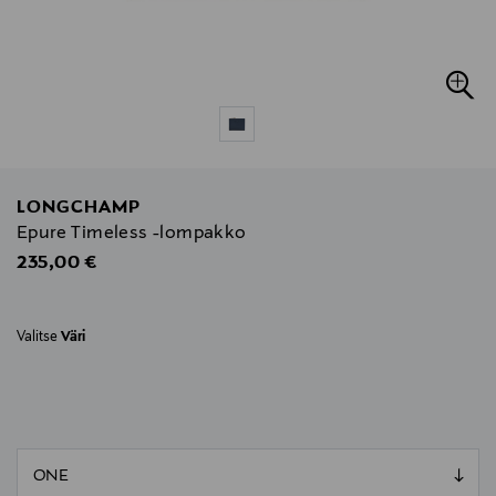
LONGCHAMP
Epure Timeless -lompakko
Original Price
235,00 €
Valitse
Väri
null
null