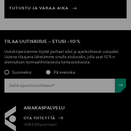
TUTUSTU JA VARAA AIKA
TILAA UUTISKIRJE
–
ETUSI
–
10 %
Uutiskirjeestämme löydät parhaat edut ja ajankohtaiset uutuudet.
Uutena tilaajana lähetämme sinulle etukoodin, jolla saat 10 %:n
alennuksen normaalihintaisesta kertaostoksesta.
Suomeksi
På svenska
ASIAKASPALVELU
OTA YHTEYTTÄ
+358 9 1211(pvm/mpm)