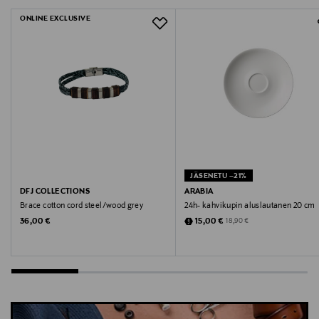
30049HFY
ONLINE EXCLUSIVE
Valmistaja
Longchamp SAS
Valmistajan osoite
43 rue Vineuse 75116 Paris, France
Digitaalinen osoite
JÄSENETU –21%
customersupport@longchamp.com
DFJ COLLECTIONS
ARABIA
Brace cotton cord steel/wood grey
24h- kahvikupin aluslautanen 20 cm
Original Price
Discounted Price
Original Price
36,00 €
15,00 €
18,90 €
Avainsanat
lompakko, nahkalompakko, Longchamp, lompakot,
naisten lompakko