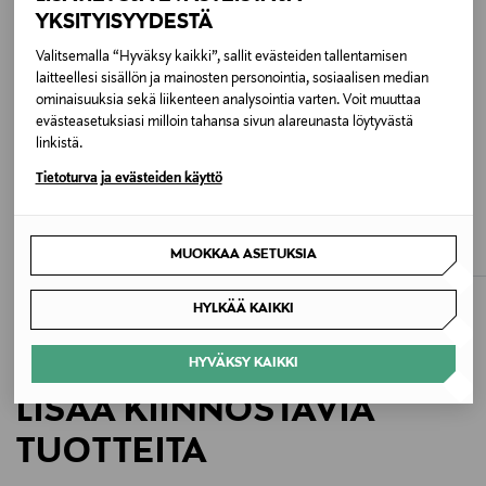
Hoito-ohjeet
YKSITYISYYDESTÄ
Nahka on herkkä materiaali, joten vältä kosketusta
Valitsemalla “Hyväksy kaikki”, sallit evästeiden tallentamisen
kosteuden ja suoran auringonvalon kanssa. Puhdista
laitteellesi sisällön ja mainosten personointia, sosiaalisen median
säännöllisesti pehmeällä, kuivalla liinalla. Jos tuote
ominaisuuksia sekä liikenteen analysointia varten. Voit muuttaa
evästeasetuksiasi milloin tahansa sivun alareunasta löytyvästä
kastuu, anna sen kuivua luonnollisesti poissa
linkistä.
lämmönlähteistä.
Tietoturva ja evästeiden käyttö
Väri
LONGCHAMP
LONGCHAMP
Epure-korttikotelo 10 x 8,5 cm
Epure-korttikotelo 10 x 8,5 cm
006 NAVY
MUOKKAA ASETUKSIA
Original Price
Original Price
120,00 €
120,00 €
Koko
HYLKÄÄ KAIKKI
ONE
HYVÄKSY KAIKKI
Valmistusmaa
LISÄÄ KIINNOSTAVIA
Kiina
TUOTTEITA
Valmistajan tuotenumero